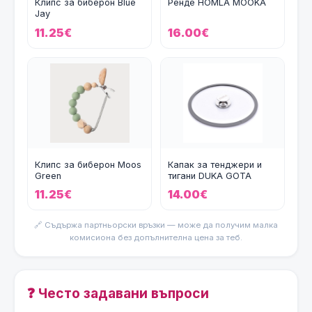
Клипс за биберон Blue
Ренде HOMLA MOOKA
Jay
11.25€
16.00€
Клипс за биберон Moos
Капак за тенджери и
Green
тигани DUKA GOTA
COOK 29 см.
11.25€
14.00€
🔗 Съдържа партньорски връзки — може да получим малка
комисиона без допълнителна цена за теб.
❓ Често задавани въпроси