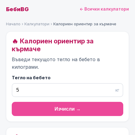
БебиBG
← Всички калкулатори
Начало
›
Калкулатори
›
Калориен ориентир за кърмаче
🔥 Калориен ориентир за
кърмаче
Въведи текущото тегло на бебето в
килограми.
Тегло на бебето
кг
Изчисли →