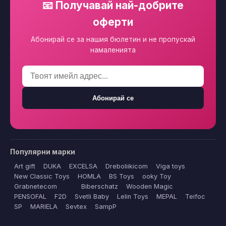
📧 Получавай най-добрите
оферти
Абонирай се за нашия бюлетин и не пропускай
намаленията
Абонирай се
Популярни марки
Art gift
DUKA
EXCELSA
Dreboliikicom
Viga toys
New Classic Toys
HOMLA
BS Toys
ooky Toy
Grabnetecom
Biberschatz
Wooden Magic
PENSOFAL
F2D
Svetli Baby
Lelin Toys
MEPAL
Teifoc
SP
MARIELA
Sevtex
SampP