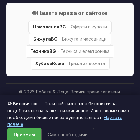
🌐 Нашата мрежа от сайтове
НамаленияBG
· Оферти и купони
БижутаBG
· Бижута и часовници
ТехникаBG
· Техника и електроника
ХубаваКожа
· Грижа за кожата
© 2026 Бебета & Деца. Всички права запазени.
Партньорско разкриване:
Този сайт е независим и
🍪 Бисквитки
— Този сайт използва бисквитки за
съдържа партньорски (affiliate) линкове. Когато купите
подобряване на вашето изживяване. Използваме само
продукт през тях, може да получим малка комисиона от
необходими бисквитки за функционалност.
Научете
Този сайт използва бисквитки за по-добро
магазина —
без
това да оскъпява покупката за вас. Това
повече
потребителско изживяване.
Научи повече
ни помага да поддържаме сайта безплатен.
Как
Приемам
Само необходими
Приемам
печелим »