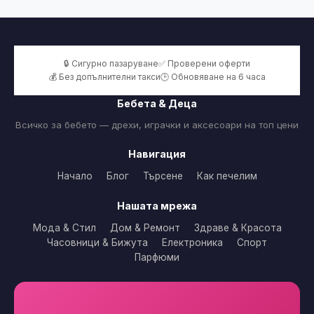
🔒 Сигурно пазаруване
✅ Проверени оферти
💰 Без допълнителни такси
🕒 Обновяване на 6 часа
Бебета & Деца
Всичко за бебето — дрехи, играчки и аксесоари на топ цени
Навигация
Начало
Блог
Търсене
Как печелим
Нашата мрежа
Мода & Стил
Дом & Ремонт
Здраве & Красота
Часовници & Бижута
Електроника
Спорт
Парфюми