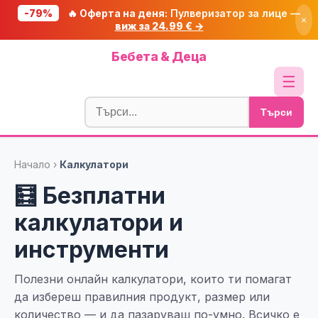
-79%
🔥 Оферта на деня:
Пулверизатор за лице —
×
виж за 24.99 € →
Начало
Бебета & Деца
🔥 Намаления
☰
Блог
Търси
🧮 Калкулатори
🔍 Намери продукт
Начало
›
Калкулатори
🎁 Подарък
🧮 Безплатни
🎟️ Купони
калкулатори и
инструменти
Полезни онлайн калкулатори, които ти помагат
да избереш правилния продукт, размер или
количество — и да пазаруваш по-умно. Всичко е