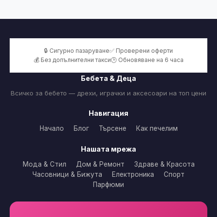
🔒 Сигурно пазаруване
✅ Проверени оферти
💰 Без допълнителни такси
🕒 Обновяване на 6 часа
Бебета & Деца
Всичко за бебето — дрехи, играчки и аксесоари на топ цени
Навигация
Начало
Блог
Търсене
Как печелим
Нашата мрежа
Мода & Стил
Дом & Ремонт
Здраве & Красота
Часовници & Бижута
Електроника
Спорт
Парфюми