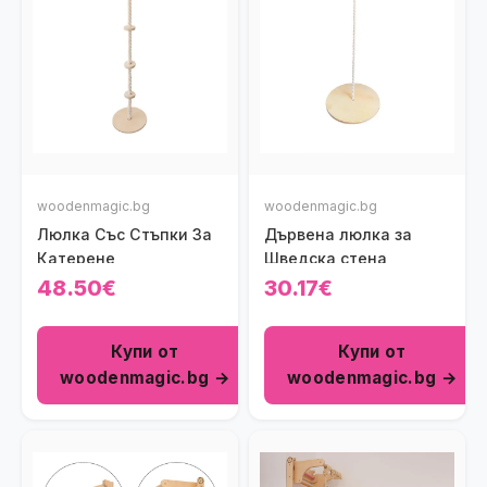
woodenmagic.bg
woodenmagic.bg
Люлка Със Стъпки За
Дървена люлка за
Катерене
Шведска стена
48.50€
30.17€
Купи от
Купи от
woodenmagic.bg →
woodenmagic.bg →