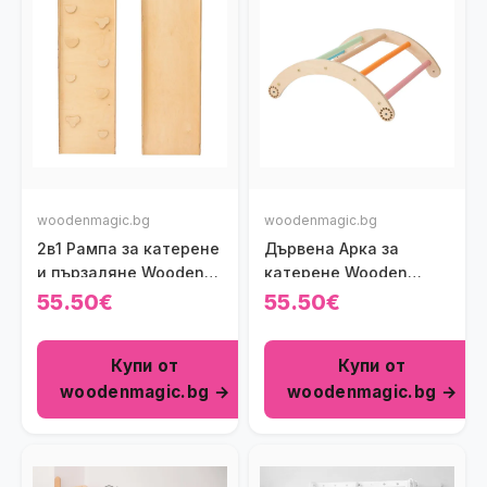
woodenmagic.bg
woodenmagic.bg
2в1 Рампа за катерене
Дървена Арка за
и пързаляне Wooden
катерене Wooden
Magic
Magic (За
55.50€
55.50€
модифициращ се
Пиклер триъгълник)
Купи от
Купи от
woodenmagic.bg →
woodenmagic.bg →