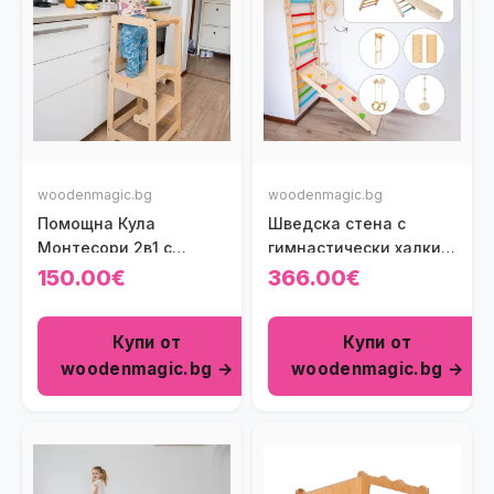
woodenmagic.bg
woodenmagic.bg
Помощна Кула
Шведска стена с
Монтесори 2в1 с
гимнастически халки,
масичка и столче
рампа и люлка-диск/
150.00€
366.00€
въже за катерене
Купи от
Купи от
woodenmagic.bg →
woodenmagic.bg →