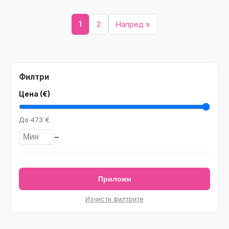
1
2
Напред »
Филтри
Цена (€)
До
473 €
–
Приложи
Изчисти филтрите