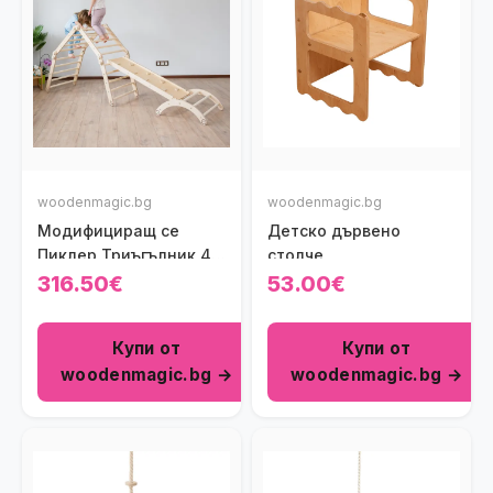
woodenmagic.bg
woodenmagic.bg
Модифициращ се
Детско дървено
Пиклер Триъгълник 4
столче
модула с Рампа и Арка
316.50€
53.00€
Wooden Magic
Купи от
Купи от
woodenmagic.bg →
woodenmagic.bg →