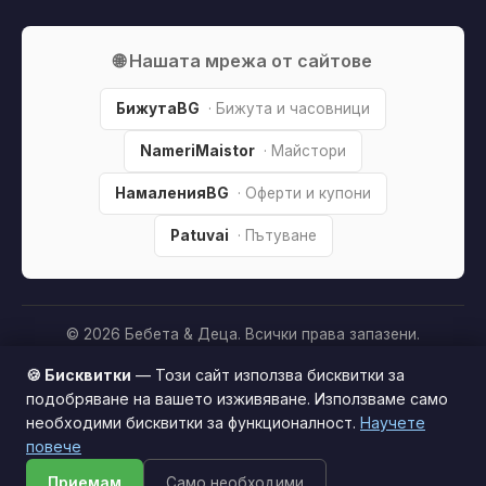
🌐 Нашата мрежа от сайтове
БижутаBG
· Бижута и часовници
NameriMaistor
· Майстори
НамаленияBG
· Оферти и купони
Patuvai
· Пътуване
© 2026 Бебета & Деца. Всички права запазени.
Партньорско разкриване:
Този сайт е независим и
🍪 Бисквитки
— Този сайт използва бисквитки за
съдържа партньорски (affiliate) линкове. Когато купите
подобряване на вашето изживяване. Използваме само
продукт през тях, може да получим малка комисиона от
необходими бисквитки за функционалност.
Научете
Този сайт използва бисквитки за по-добро
магазина —
без
това да оскъпява покупката за вас. Това
повече
потребителско изживяване.
Научи повече
ни помага да поддържаме сайта безплатен.
Как
Приемам
Само необходими
Приемам
печелим »