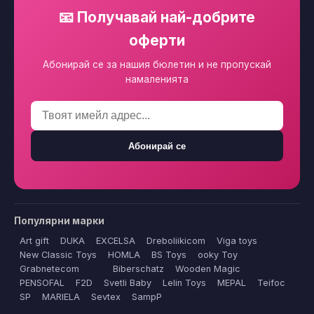
📧 Получавай най-добрите
оферти
Абонирай се за нашия бюлетин и не пропускай
намаленията
Абонирай се
Популярни марки
Art gift
DUKA
EXCELSA
Dreboliikicom
Viga toys
New Classic Toys
HOMLA
BS Toys
ooky Toy
Grabnetecom
Biberschatz
Wooden Magic
PENSOFAL
F2D
Svetli Baby
Lelin Toys
MEPAL
Teifoc
SP
MARIELA
Sevtex
SampP