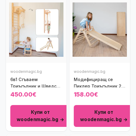
woodenmagic.bg
woodenmagic.bg
6в1 Сгъваем
Модифициращ се
Триъгълник и Шведска
Пиклер Триъгълник 2
стена
модула с Рампа
450.00€
158.00€
Wooden Magic
Купи от
Купи от
woodenmagic.bg →
woodenmagic.bg →