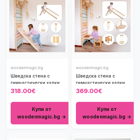
woodenmagic.bg
woodenmagic.bg
Шведска стена с
Шведска стена с
гимнастически халки и
гимнастически халки,
рампа
масичка и столче
318.00€
369.00€
Купи от
Купи от
woodenmagic.bg →
woodenmagic.bg →