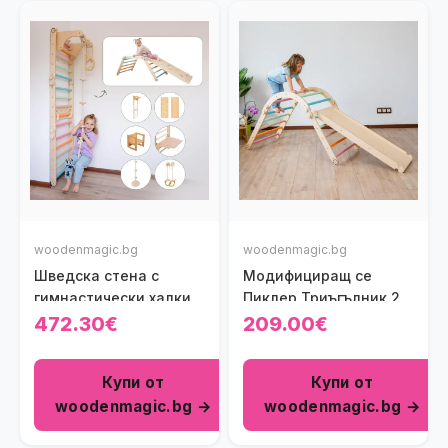
woodenmagic.bg
woodenmagic.bg
Шведска стена с
Модифициращ се
гимнастически халки,
Пиклер Триъгълник 2
рампа, люлка-диск/
модула с Рампа и Арка
472.30€
209.00€
въже за катерене,
Wooden Magic
масичка и столче
Купи от
Купи от
woodenmagic.bg →
woodenmagic.bg →