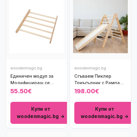
woodenmagic.bg
woodenmagic.bg
Единичен модул за
Сгъваем Пиклер
Модифициращ се
Триъгълник с Рампа
Пиклер Триъгълник/
Wooden Magic
55.50€
198.00€
Шведска стена
Купи от
Купи от
woodenmagic.bg →
woodenmagic.bg →