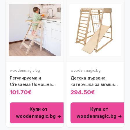
woodenmagic.bg
woodenmagic.bg
Регулируема и
Детска дървена
Сгъваема Помощна
катерушка за вкъщи
Кула Монтесори
Jungle Gym
101.70€
294.50€
Купи от
Купи от
woodenmagic.bg →
woodenmagic.bg →