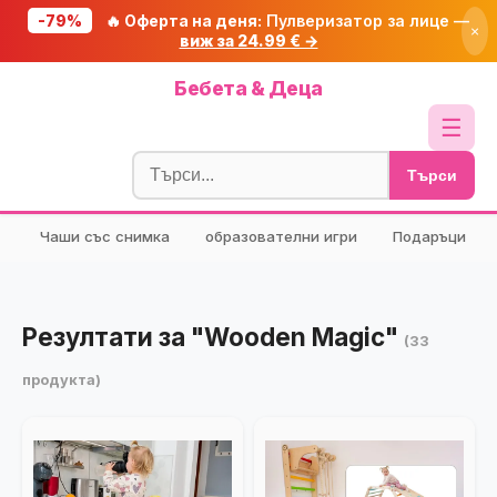
-79%
🔥 Оферта на деня:
Пулверизатор за лице —
×
виж за 24.99 € →
Начало
Бебета & Деца
🔥 Намаления
☰
Блог
Търси
🧮 Калкулатори
Чаши със снимка
образователни игри
Подаръци
🔍 Намери продукт
🎁 Подарък
🎟️ Купони
Резултати за "Wooden Magic"
(33
продукта)