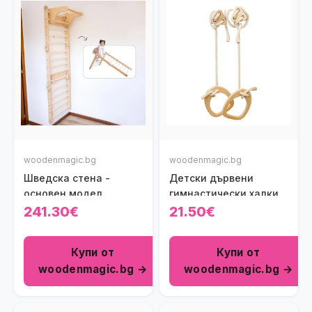
woodenmagic.bg
woodenmagic.bg
Шведска стена -
Детски дървени
основен модел
гимнастически халки
за Шведска стена
241.30€
21.50€
Купи от
Купи от
woodenmagic.bg →
woodenmagic.bg →