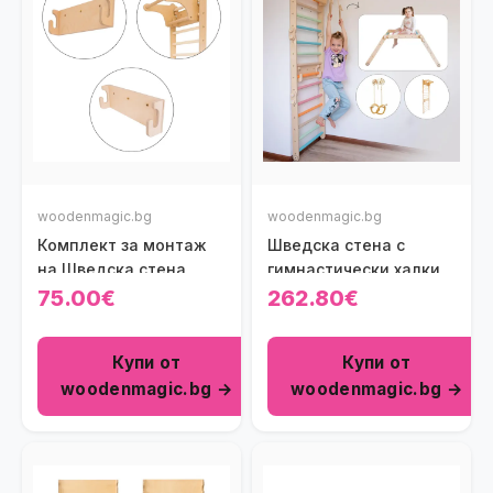
woodenmagic.bg
woodenmagic.bg
Комплект за монтаж
Шведска стена с
на Шведска стена
гимнастически халки
75.00€
262.80€
Купи от
Купи от
woodenmagic.bg →
woodenmagic.bg →