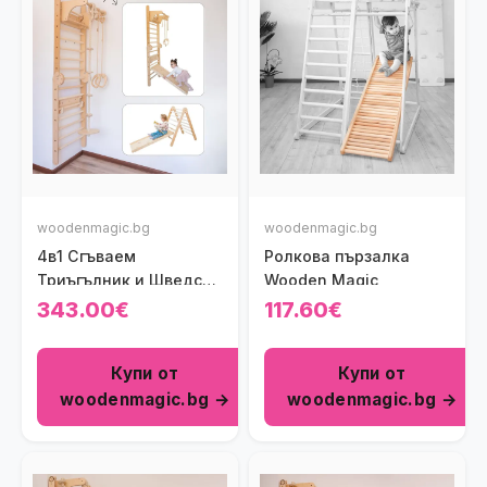
woodenmagic.bg
woodenmagic.bg
4в1 Сгъваем
Ролкова пързалка
Триъгълник и Шведска
Wooden Magic
стена
343.00€
117.60€
Купи от
Купи от
woodenmagic.bg →
woodenmagic.bg →