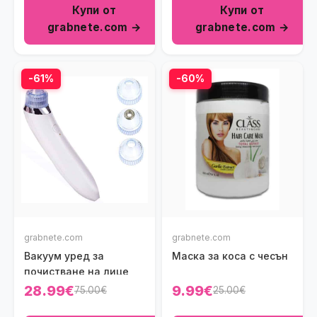
Купи от
Купи от
grabnete.com →
grabnete.com →
-61%
-60%
grabnete.com
grabnete.com
Вакуум уред за
Маска за коса с чесън
почистване на лице
28.99€
9.99€
75.00€
25.00€