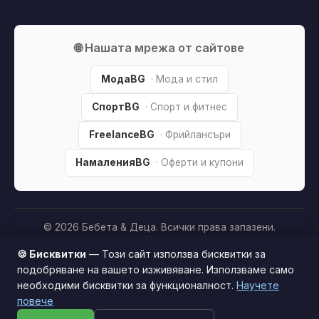
🌐 Нашата мрежа от сайтове
МодаBG
· Мода и стил
СпортBG
· Спорт и фитнес
FreelanceBG
· Фрийлансъри
НамаленияBG
· Оферти и купони
© 2026 Бебета & Деца. Всички права запазени.
Партньорско разкриване:
Този сайт е независим и
🍪 Бисквитки
— Този сайт използва бисквитки за
съдържа партньорски (affiliate) линкове. Когато купите
подобряване на вашето изживяване. Използваме само
продукт през тях, може да получим малка комисиона от
необходими бисквитки за функционалност.
Научете
Този сайт използва бисквитки за по-добро
магазина —
без
това да оскъпява покупката за вас. Това
повече
потребителско изживяване.
Научи повече
ни помага да поддържаме сайта безплатен.
Как