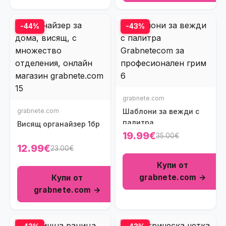
-44%
-43%
grabnete.com
grabnete.com
Шаблони за вежди с
палитра
Висящ органайзер 1бр
19.99€
35.00€
12.99€
23.00€
Купи от
grabnete.com →
Купи от
grabnete.com →