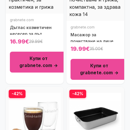
grabnete.com
Дъглас козметичен
grabnete.com
несесер за път
Масажор за
16.99€
почистване на лице
29.99€
Foreo luna
19.99€
35.00€
Купи от
grabnete.com →
Купи от
grabnete.com →
-42%
-42%