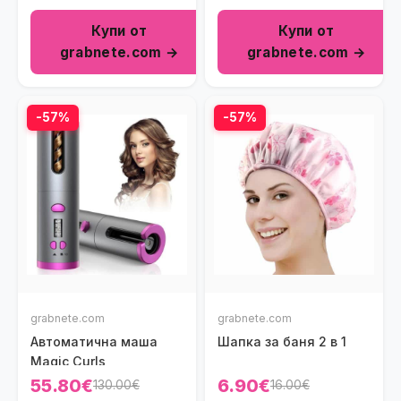
Купи от
Купи от
grabnete.com →
grabnete.com →
-57%
-57%
grabnete.com
grabnete.com
Автоматична маша
Шапка за баня 2 в 1
Magic Curls
55.80€
6.90€
130.00€
16.00€