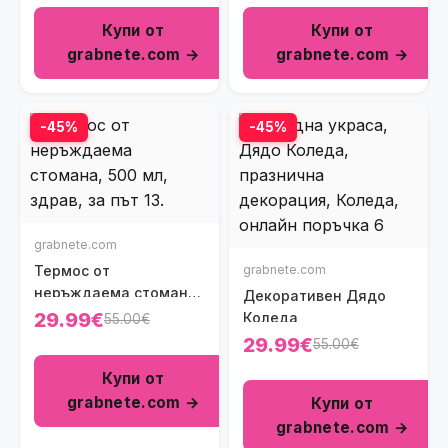
Купи от
Купи от
grabnete.com →
grabnete.com →
-45%
-45%
grabnete.com
Термос от
grabnete.com
неръждаема стомана
Декоративен Дядо
- 500мл
29.99€
Коледа
55.00€
29.99€
55.00€
Купи от
grabnete.com →
Купи от
grabnete.com →