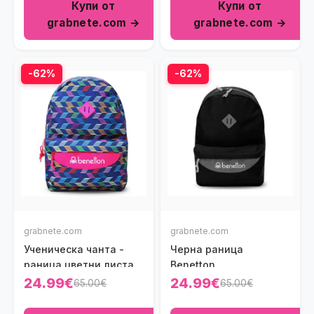
Купи от
Купи от
grabnete.com →
grabnete.com →
-62%
-62%
grabnete.com
grabnete.com
Ученическа чанта -
Черна раница
раница цветни листа
Benetton
Benetton
24.99€
24.99€
65.00€
65.00€