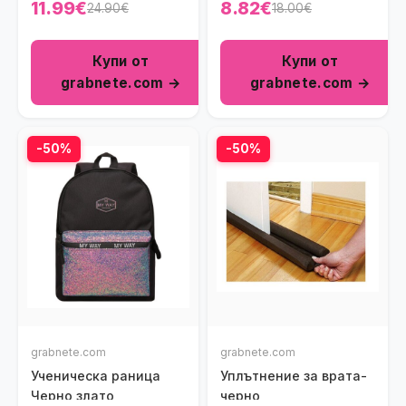
11.99€
8.82€
24.90€
18.00€
Купи от
Купи от
grabnete.com →
grabnete.com →
-50%
-50%
grabnete.com
grabnete.com
Ученическа раница
Уплътнение за врата-
Черно злато
черно