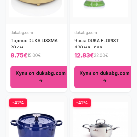
dukabg.com
dukabg.com
Поднос DUKA LISSMA
Чаша DUKA FLORIST
20 см.
400 мл., бял
8.75€
12.83€
15.00€
22.00€
Купи от dukabg.com
Купи от dukabg.com
→
→
-42%
-42%