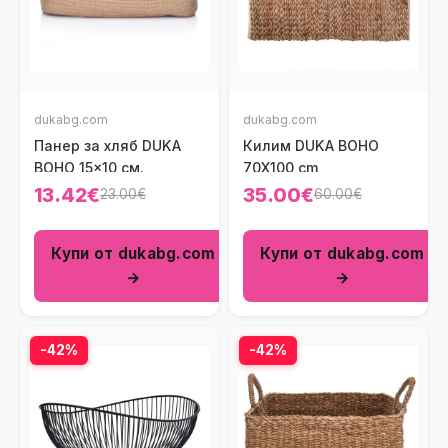
dukabg.com
dukabg.com
Панер за хляб DUKA
Килим DUKA BOHO
BOHO 15x10 см.
70X100 cm
13.42€
35.00€
23.00€
60.00€
Купи от dukabg.com
Купи от dukabg.com
→
→
-42%
-42%