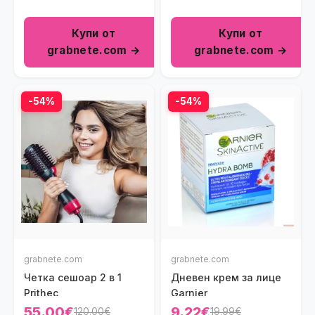
Купи от
Купи от
grabnete.com →
grabnete.com →
-54%
-54%
grabnete.com
grabnete.com
Четка сешоар 2 в 1
Дневен крем за лице
Prithec
Garnier
55.00€
9.22€
120.00€
19.99€