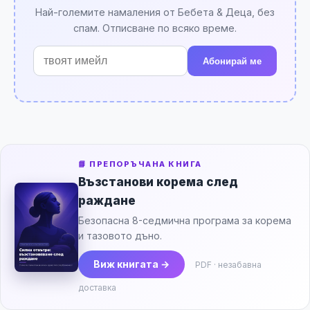
Най-големите намаления от Бебета & Деца, без
спам. Отписване по всяко време.
Абонирай ме
📘 ПРЕПОРЪЧАНА КНИГА
Възстанови корема след
раждане
Безопасна 8-седмична програма за корема
и тазовото дъно.
Виж книгата →
PDF · незабавна
доставка