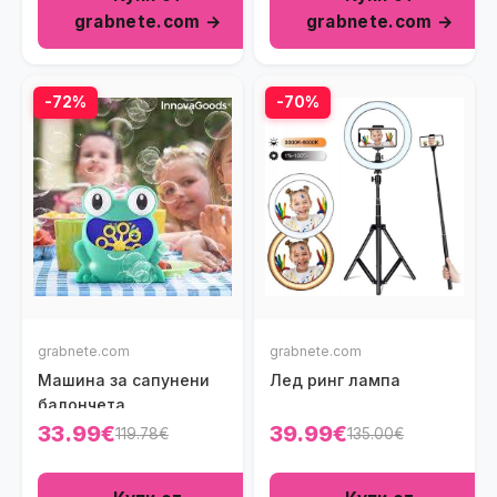
grabnete.com →
grabnete.com →
-72%
-70%
grabnete.com
grabnete.com
Машина за сапунени
Лед ринг лампа
балончета
33.99€
39.99€
119.78€
135.00€