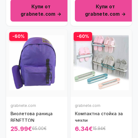
Купи от
Купи от
grabnete.com →
grabnete.com →
-60%
-60%
grabnete.com
grabnete.com
Виолетова раница
Компактна стойка за
BENETTON
чехли
25.99€
6.34€
65.00€
15.94€