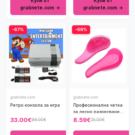
Купи от
Купи от
grabnete.com →
grabnete.com →
-67%
-66%
grabnete.com
grabnete.com
Ретро конзола за игра
Професионална четка
за лесно разресване
Tangle Tamer
33.00€
8.59€
99.00€
25.00€