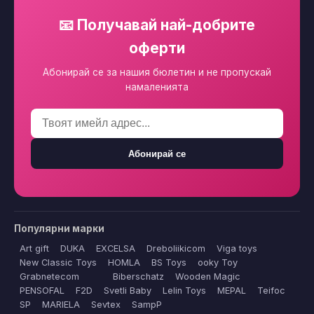
📧 Получавай най-добрите
оферти
Абонирай се за нашия бюлетин и не пропускай
намаленията
Абонирай се
Популярни марки
Art gift
DUKA
EXCELSA
Dreboliikicom
Viga toys
New Classic Toys
HOMLA
BS Toys
ooky Toy
Grabnetecom
Biberschatz
Wooden Magic
PENSOFAL
F2D
Svetli Baby
Lelin Toys
MEPAL
Teifoc
SP
MARIELA
Sevtex
SampP