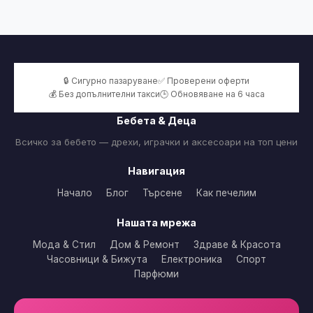
🔒 Сигурно пазаруване
✅ Проверени оферти
💰 Без допълнителни такси
🕒 Обновяване на 6 часа
Бебета & Деца
Всичко за бебето — дрехи, играчки и аксесоари на топ цени
Навигация
Начало
Блог
Търсене
Как печелим
Нашата мрежа
Мода & Стил
Дом & Ремонт
Здраве & Красота
Часовници & Бижута
Електроника
Спорт
Парфюми