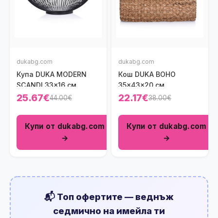
dukabg.com
dukabg.com
Купа DUKA MODERN
Кош DUKA BOHO
SCANDI 33x16 см.,
35x43x20 см.
черен
25.67€
22.17€
44.00€
38.00€
Купи от dukabg.com
Купи от dukabg.com
→
→
📬 Топ офертите — веднъж
седмично на имейла ти