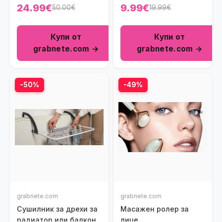
24.99€
9.99€
50.00€
19.99€
Купи от
Купи от
grabnete.com →
grabnete.com →
-50%
-49%
grabnete.com
grabnete.com
Сушилник за дрехи за
Масажен ролер за
радиатор или балкон
лице