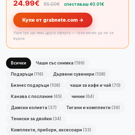
24.99€
65.00€
спестяваш 40.01€
Купи от grabnete.com →
Утре тук ще има друга оферта — тази може да не се
върне.
Всички
Чаши със снимка
(199)
Подаръци
(116)
Дървени сувенири
(108)
Бизнес подаръци
(108)
чаши за кафе и чай
(70)
Канава с послание
(65)
чинии
(64)
Дамски колиета
(37)
Тигани и комплекти
(36)
Тениски за двойки
(34)
Комплекти, прибори, аксесоари
(33)