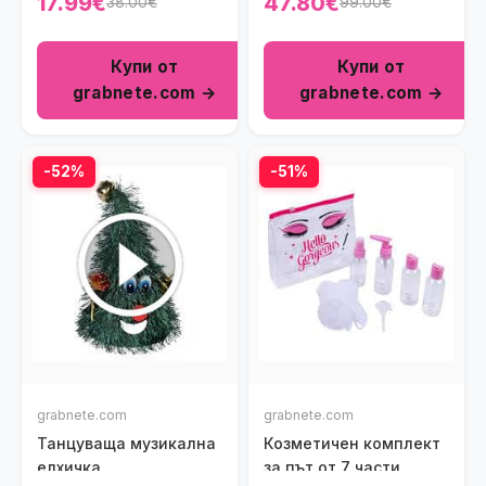
17.99€
47.80€
38.00€
99.00€
Купи от
Купи от
grabnete.com →
grabnete.com →
-52%
-51%
grabnete.com
grabnete.com
Танцуваща музикална
Козметичен комплект
елхичка
за път от 7 части