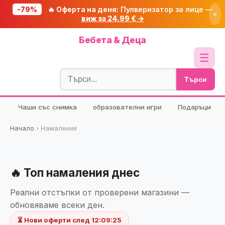
-79%
🔥 Оферта на деня:
Пулверизатор за лице —
×
виж за 24.99 € →
Начало
Бебета & Деца
🔥 Намаления
☰
Блог
Търси
🧮 Калкулатори
Чаши със снимка
образователни игри
Подаръци
🔍 Намери продукт
🎁 Подарък
Начало
›
Намаления
🎟️ Купони
🔥 Топ намаления днес
Реални отстъпки от проверени магазини —
обновяваме всеки ден.
⏳ Нови оферти след
12:09:24