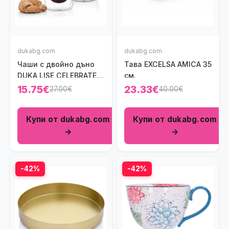
dukabg.com
dukabg.com
Чаши с двойно дъно
Тава EXCELSA AMICA 35
DUKA LISE CELEBRATE
см.
300 мл.
15.75€
23.33€
27.00€
40.00€
Купи от dukabg.com
Купи от dukabg.com
→
→
-42%
-42%