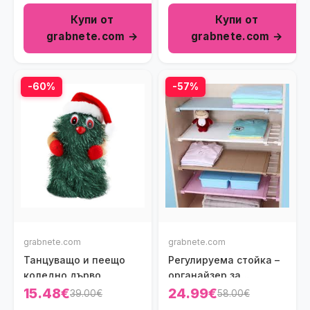
Купи от
Купи от
grabnete.com →
grabnete.com →
-60%
-57%
grabnete.com
grabnete.com
Танцуващо и пеещо
Регулируема стойка –
коледно дърво
органайзер за
гардероб и шкаф
15.48€
24.99€
39.00€
58.00€