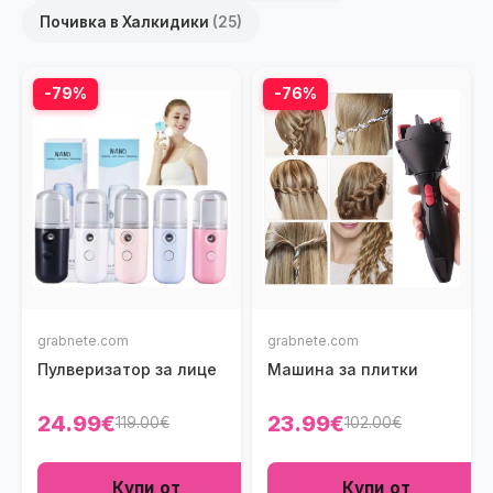
Почивка в Халкидики
(25)
-79%
-76%
grabnete.com
grabnete.com
Пулверизатор за лице
Машина за плитки
24.99€
23.99€
119.00€
102.00€
Купи от
Купи от