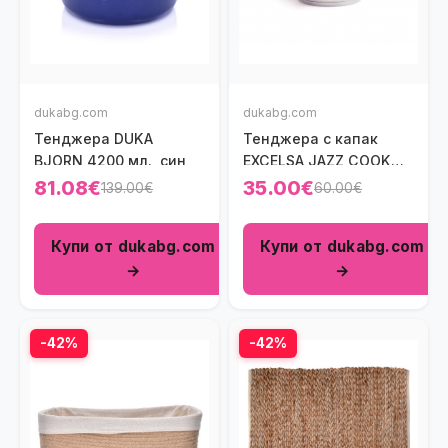
dukabg.com
dukabg.com
Тенджера DUKA
Тенджера с капак
BJORN 4200 мл., син
ЕXCELSA JAZZ COOK
1600 мл.
81.08€
35.00€
139.00€
60.00€
Купи от dukabg.com
Купи от dukabg.com
→
→
-42%
-42%