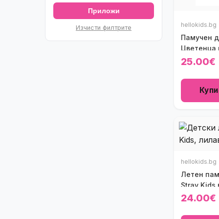
Приложи
hellokids.bg
Изчисти филтрите
Памучен д
Цветенца 
на точки ( 
25.00€
Купи
hellokids.bg
Летен пам
Stray Kids
24.00€