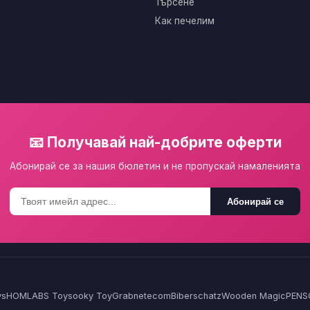
Търсене
Как печелим
📧 Получавай най-добрите оферти
Абонирай се за нашия бюлетин и не пропускай намаленията
Абонирай се
ys
HOMLA
BS Toys
ooky Toy
Grabnetecom
Biberschatz
Wooden Magic
PENS