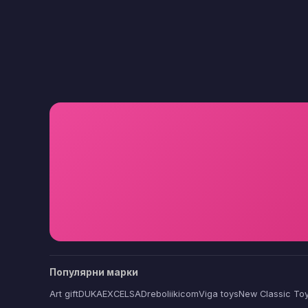
Популярни марки
Art gift
DUKA
EXCELSA
Dreboliikicom
Viga toys
New Classic To