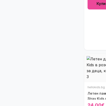
Купи
hellokids.bg
Летен пам
Stray Kids
24.00€