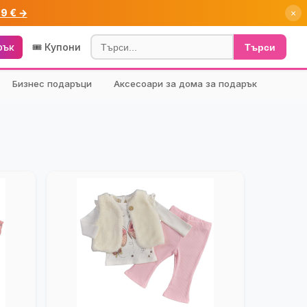
99 € →
×
рък
🎟️ Купони
Търси
Бизнес подаръци
Аксесоари за дома за подарък