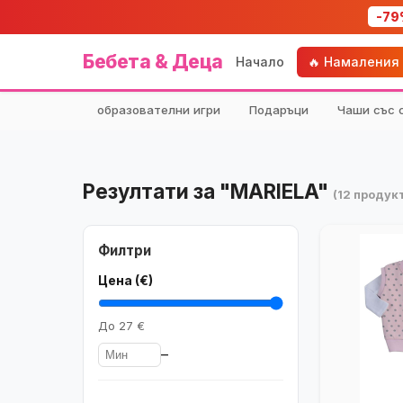
-79
Бебета & Деца
Начало
🔥 Намаления
образователни игри
Подаръци
Чаши със 
Резултати за "MARIELA"
(12 продук
Филтри
Цена (€)
До
27 €
–