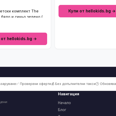
Купи от hellokids.bg →
етски комплект The
в бяло и синьо зелено ( 3
 от hellokids.bg →
пазаруване
✅ Проверени оферти
💰 Без допълнителни такси
🕒 Обновява
Навигация
цени
Начало
Блог