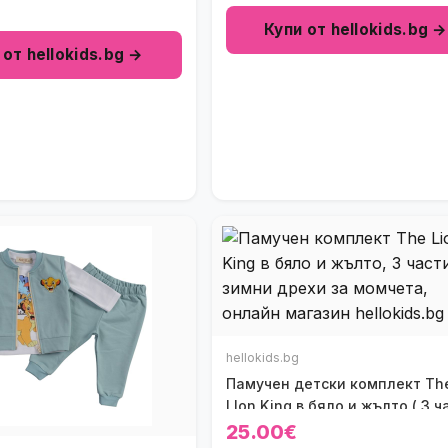
Купи от hellokids.bg →
 от hellokids.bg →
hellokids.bg
Памучен детски комплект Th
LIon King в бяло и жълто ( 3 ч
25.00€