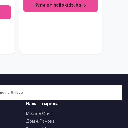
Купи от hellokids.bg →
не на 6 часа
Нашата мрежа
Мода & Стил
Дом & Ремонт