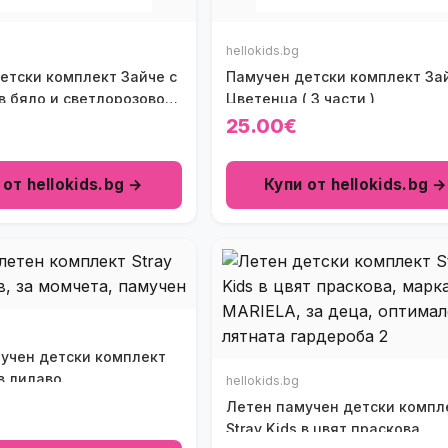
hellokids.bg
етски комплект Зайче с
Памучен детски комплект За
в бяло и светлорозово
Цветенца ( 3 части )
3 части )
25.00€
 от hellokids.bg →
Купи от hellokids.bg →
учен детски комплект
 в лилаво
hellokids.bg
Летен памучен детски компл
Stray Kids в цвят праскова