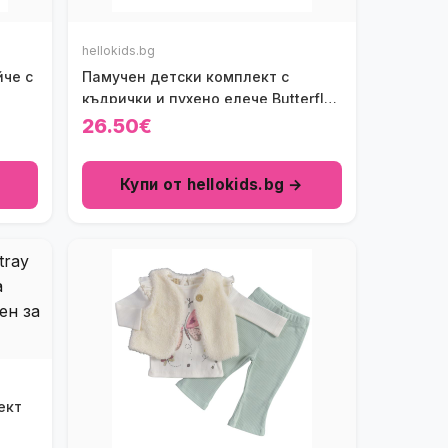
hellokids.bg
йче с
Памучен детски комплект с
къдрички и пухено елече Butterfly
Love в бяло и розово (3 части)
26.50€
Купи от hellokids.bg →
ект