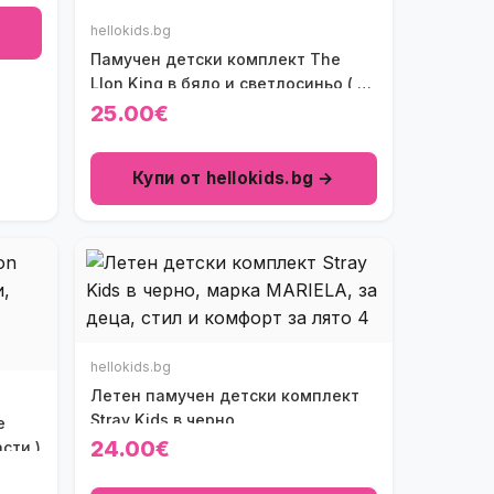
hellokids.bg
Памучен детски комплект The
LIon King в бяло и светлосиньо ( 3
части )
25.00€
Купи от hellokids.bg →
hellokids.bg
Летен памучен детски комплект
Stray Kids в черно
e
24.00€
асти )