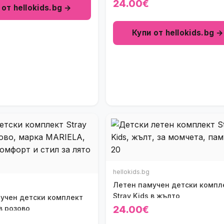
24.00€
 от hellokids.bg →
Купи от hellokids.bg →
hellokids.bg
Летен памучен детски компл
Stray Kids в жълто
учен детски комплект
24.00€
 в розово