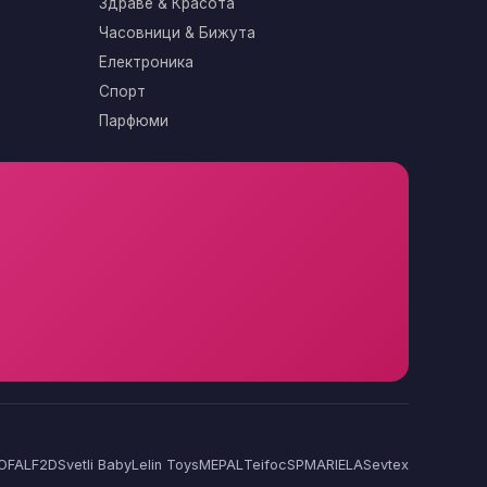
Здраве & Красота
Часовници & Бижута
Електроника
Спорт
Парфюми
OFAL
F2D
Svetli Baby
Lelin Toys
MEPAL
Teifoc
SP
MARIELA
Sevtex