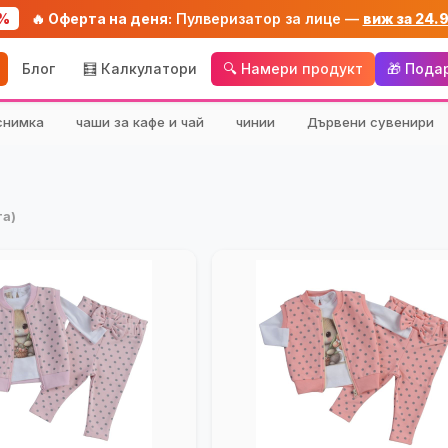
%
🔥 Оферта на деня:
Пулверизатор за лице —
виж за 24.
Блог
🧮 Калкулатори
🔍 Намери продукт
🎁 Пода
снимка
чаши за кафе и чай
чинии
Дървени сувенири
та)