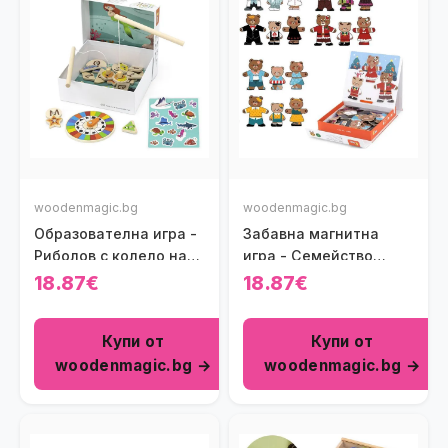
woodenmagic.bg
woodenmagic.bg
Образователна игра -
Забавна магнитна
Риболов с колело на
игра - Семейство
цветовете
мечета
18.87€
18.87€
Купи от
Купи от
woodenmagic.bg →
woodenmagic.bg →