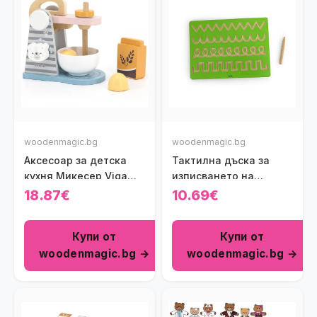
woodenmagic.bg
woodenmagic.bg
Аксесоар за детска
Тактилна дъска за
кухня Микесер Viga
изписването на
toys
графични модели
18.87€
10.69€
Купи от
Купи от
woodenmagic.bg →
woodenmagic.bg →