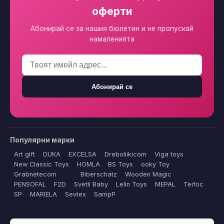
оферти
Абонирай се за нашия бюлетин и не пропускай
намаленията
Абонирай се
Популярни марки
Art gift
DUKA
EXCELSA
Dreboliikicom
Viga toys
New Classic Toys
HOMLA
BS Toys
ooky Toy
Grabnetecom
Biberschatz
Wooden Magic
PENSOFAL
F2D
Svetli Baby
Lelin Toys
MEPAL
Teifoc
SP
MARIELA
Sevtex
SampP