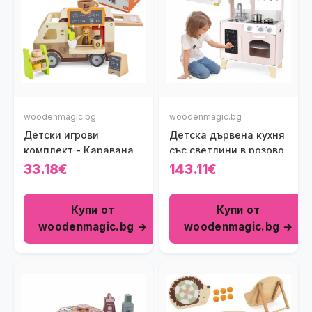
woodenmagic.bg
woodenmagic.bg
Детски игрови
Детска дървена кухня
комплект - Каравана
със светлини в розово
за кафе
33.18€
143.11€
Купи от
Купи от
woodenmagic.bg →
woodenmagic.bg →