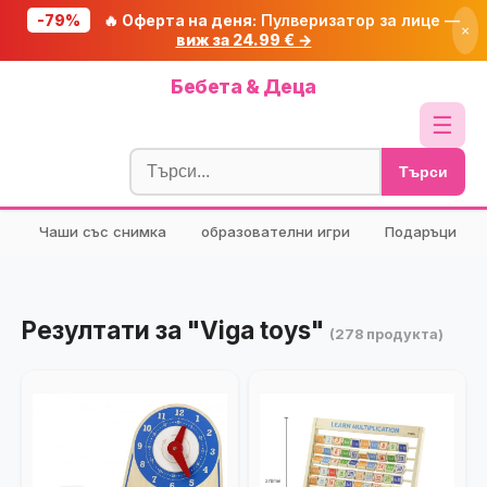
-79%
🔥 Оферта на деня:
Пулверизатор за лице —
×
виж за 24.99 € →
Начало
Бебета & Деца
🔥 Намаления
☰
Блог
Търси
🧮 Калкулатори
Чаши със снимка
образователни игри
Подаръци
🔍 Намери продукт
🎁 Подарък
🎟️ Купони
Резултати за "Viga toys"
(278 продукта)