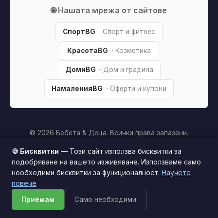
🌐 Нашата мрежа от сайтове
СпортBG
· Спорт и фитнес
КрасотаBG
· Козметика
ДомиBG
· Дом и градина
НамаленияBG
· Оферти и купони
© 2026 Бебета & Деца. Всички права запазени.
Партньорско разкриване:
Този сайт е независим и
🍪 Бисквитки
— Този сайт използва бисквитки за
съдържа партньорски (affiliate) линкове. Когато купите
подобряване на вашето изживяване. Използваме само
продукт през тях, може да получим малка комисиона от
необходими бисквитки за функционалност.
Научете
Този сайт използва бисквитки за по-добро
магазина —
без
това да оскъпява покупката за вас. Това
повече
потребителско изживяване.
Научи повече
ни помага да поддържаме сайта безплатен.
Как
Приемам
Само необходими
Приемам
печелим »