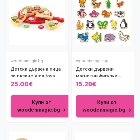
woodenmagic.bg
woodenmagic.bg
Детска дървена пица
Детски дървени
за рязане Viga toys
магнитни фигурки -
Животни Viga toys
25.00€
15.29€
Купи от
Купи от
woodenmagic.bg →
woodenmagic.bg →