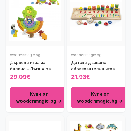
woodenmagic.bg
woodenmagic.bg
Дървена игра за
Детска дървена
баланс – Дъга Viga
образователна игра за
toys
научаване на цифрите
29.09€
21.93€
Viga toys
Купи от
Купи от
woodenmagic.bg →
woodenmagic.bg →