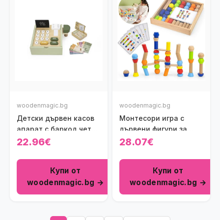
woodenmagic.bg
woodenmagic.bg
Детски дървен касов
Монтесори игра с
апарат с баркод четец
дървени фигури за
Polar B
балансиране
22.96€
28.07€
Купи от
Купи от
woodenmagic.bg →
woodenmagic.bg →