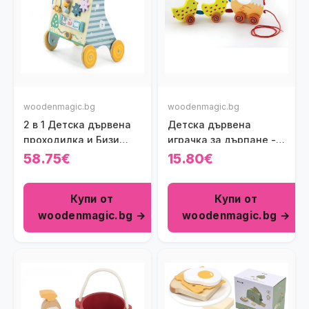
woodenmagic.bg
woodenmagic.bg
2 в 1 Детска дървена
Детска дървена
проходилка и Бизи
играчка за дърпане -
борд Polar B Viga toys
Кокошка с пиленца
58.75€
15.80€
Viga toys
Купи от
Купи от
woodenmagic.bg →
woodenmagic.bg →