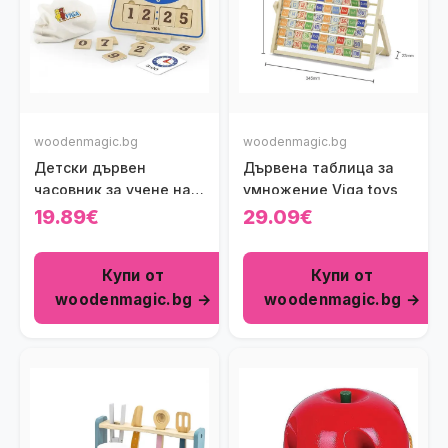
woodenmagic.bg
woodenmagic.bg
Детски дървен
Дървена таблица за
часовник за учене на
умножение Viga toys
часа Viga toys
19.89€
29.09€
Купи от
Купи от
woodenmagic.bg →
woodenmagic.bg →