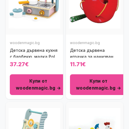
woodenmagic.bg
woodenmagic.bg
Детска дървена кухня
Детска дървена
с барбекю, малка Polar
играчка за нанизване –
B Viga toys
Ябълка Viga toys
37.27€
11.71€
Купи от
Купи от
woodenmagic.bg →
woodenmagic.bg →