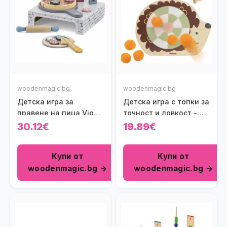
woodenmagic.bg
woodenmagic.bg
Детска игра за
Детска игра с топки за
правене на пица Viga
точност и ловкост -
toys
Таралеж
30.12€
19.89€
Купи от
Купи от
woodenmagic.bg →
woodenmagic.bg →