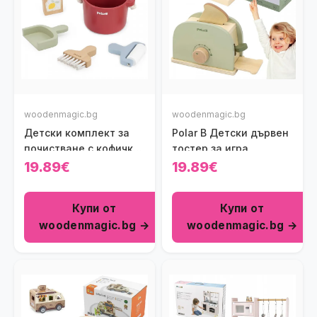
woodenmagic.bg
woodenmagic.bg
Детски комплект за
Polar B Детски дървен
почистване с кофичка
тостер за игра
Viga Toys
19.89€
19.89€
Купи от
Купи от
woodenmagic.bg →
woodenmagic.bg →