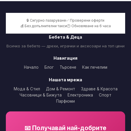
🔒 Сигурно пазаруване
✅ Проверени оферти
💰 Без допълнителни такси
🕒 Обновяване на 6 часа
Бебета & Деца
Всичко за бебето — дрехи, играчки и аксесоари на топ цени
Навигация
Начало
Блог
Търсене
Как печелим
Нашата мрежа
Мода & Стил
Дом & Ремонт
Здраве & Красота
Часовници & Бижута
Електроника
Спорт
Парфюми
📧 Получавай най-добрите