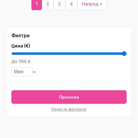
1
2
3
4
Напред »
Филтри
Цена (€)
До
1155 €
–
Приложи
Изчисти филтрите