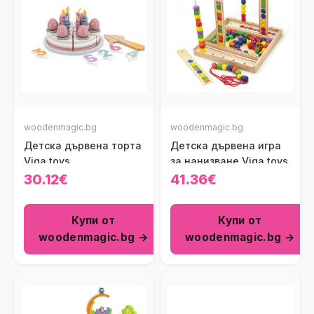
woodenmagic.bg
woodenmagic.bg
Детска дървена торта
Детска дървена игра
Viga toys
за нанизване Viga toys
30.12€
41.36€
Купи от
Купи от
woodenmagic.bg →
woodenmagic.bg →