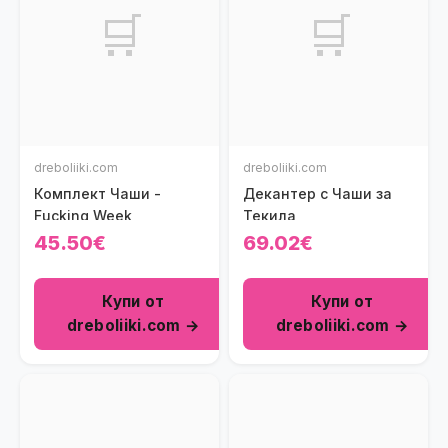
🛒
🛒
dreboliiki.com
dreboliiki.com
Комплект Чаши -
Декантер с Чаши за
Fucking Week
Текила
45.50€
69.02€
Купи от
Купи от
dreboliiki.com →
dreboliiki.com →