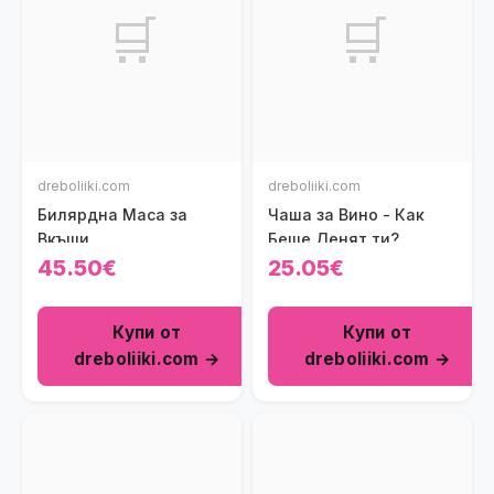
🛒
🛒
dreboliiki.com
dreboliiki.com
Билярдна Маса за
Чаша за Вино - Как
Вкъщи
Беше Денят ти?
(860мл.)
45.50€
25.05€
Купи от
Купи от
dreboliiki.com →
dreboliiki.com →