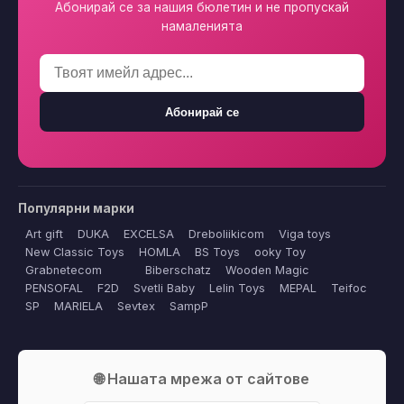
Абонирай се за нашия бюлетин и не пропускай
намаленията
Абонирай се
Популярни марки
Art gift
DUKA
EXCELSA
Dreboliikicom
Viga toys
New Classic Toys
HOMLA
BS Toys
ooky Toy
Grabnetecom
Biberschatz
Wooden Magic
PENSOFAL
F2D
Svetli Baby
Lelin Toys
MEPAL
Teifoc
SP
MARIELA
Sevtex
SampP
🌐 Нашата мрежа от сайтове