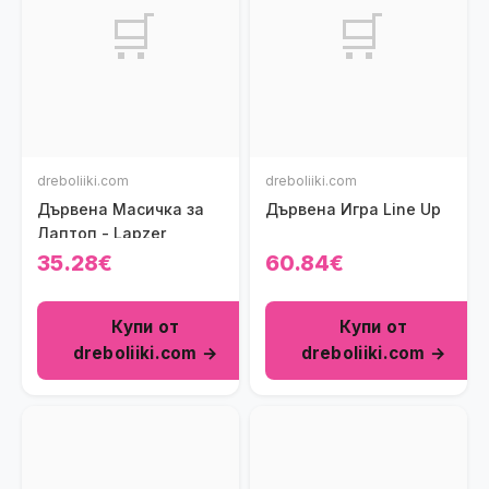
🛒
🛒
dreboliiki.com
dreboliiki.com
Дървена Масичка за
Дървена Игра Line Up
Лаптоп - Lapzer
35.28€
60.84€
Купи от
Купи от
dreboliiki.com →
dreboliiki.com →