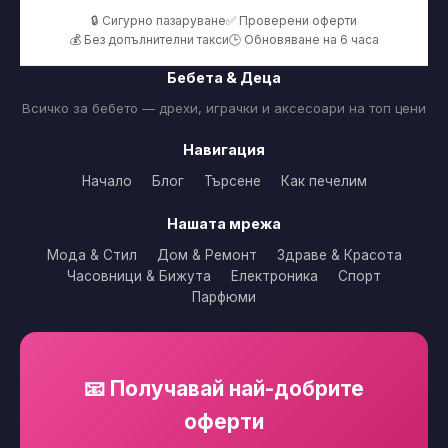
🔒 Сигурно пазаруване
✅ Проверени оферти
💰 Без допълнителни такси
🕒 Обновяване на 6 часа
Бебета & Деца
Всичко за бебето — дрехи, играчки и аксесоари на топ цени
Навигация
Начало
Блог
Търсене
Как печелим
Нашата мрежа
Мода & Стил
Дом & Ремонт
Здраве & Красота
Часовници & Бижута
Електроника
Спорт
Парфюми
📧 Получавай най-добрите
оферти