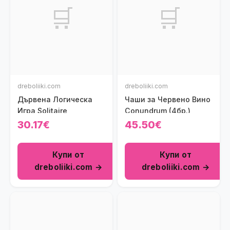
🛒
🛒
dreboliiki.com
dreboliiki.com
Дървена Логическа
Чаши за Червено Вино
Игра Solitaire
Conundrum (4бр.)
30.17€
45.50€
Купи от
Купи от
dreboliiki.com →
dreboliiki.com →