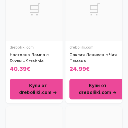
🛒
🛒
dreboliiki.com
dreboliiki.com
Настолна Лампа с
Саксия Ленивец с Чия
Букви – Scrabble
Семена
40.39€
24.99€
Купи от
Купи от
dreboliiki.com →
dreboliiki.com →