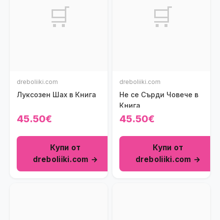
🛒
🛒
dreboliiki.com
dreboliiki.com
Луксозен Шах в Книга
Не се Сърди Човече в
Книга
45.50€
45.50€
Купи от
Купи от
dreboliiki.com →
dreboliiki.com →