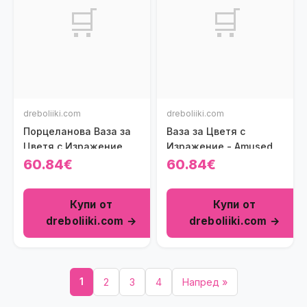
🛒
🛒
dreboliiki.com
dreboliiki.com
Порцеланова Ваза за
Ваза за Цветя с
Цветя с Изражение
Изражение - Amused
60.84€
60.84€
Купи от
Купи от
dreboliiki.com →
dreboliiki.com →
1
2
3
4
Напред »