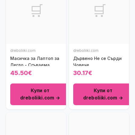
🛒
🛒
dreboliiki.com
dreboliiki.com
Масичка за Лаптоп за
Дървено Не се Сърди
Легло - Сгъваема
Човече
45.50€
30.17€
Купи от
Купи от
dreboliiki.com →
dreboliiki.com →