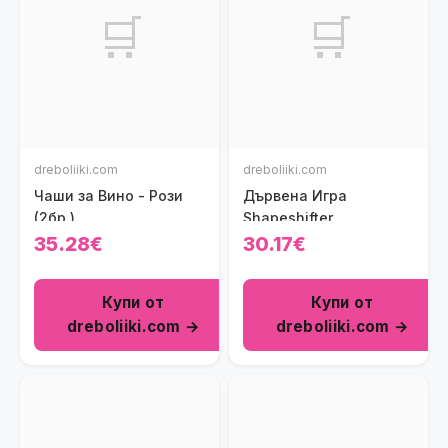
🛒
🛒
dreboliiki.com
dreboliiki.com
Чаши за Вино - Рози
Дървена Игра
(2бр.)
Shapeshifter
35.28€
30.17€
Купи от
Купи от
dreboliiki.com →
dreboliiki.com →