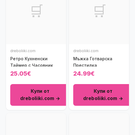
🛒
🛒
dreboliiki.com
dreboliiki.com
Ретро Кухненски
Мъжка Готварска
Таймер с Часовник
Престилка
25.05€
24.99€
Купи от
Купи от
dreboliiki.com →
dreboliiki.com →