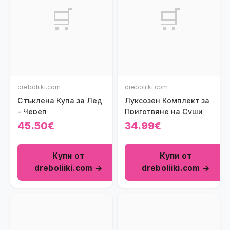
🛒
🛒
dreboliiki.com
dreboliiki.com
Стъклена Купа за Лед
Луксозен Комплект за
- Череп
Приготвяне на Суши
45.50€
34.99€
Купи от
Купи от
dreboliiki.com →
dreboliiki.com →