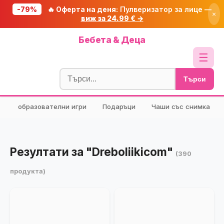
-79%
🔥 Оферта на деня:
Пулверизатор за лице —
×
виж за 24.99 € →
Начало
Бебета & Деца
🔥 Намаления
☰
Блог
Търси
🧮 Калкулатори
образователни игри
Подаръци
Чаши със снимка
🔍 Намери продукт
🎁 Подарък
🎟️ Купони
Резултати за "Dreboliikicom"
(390
продукта)