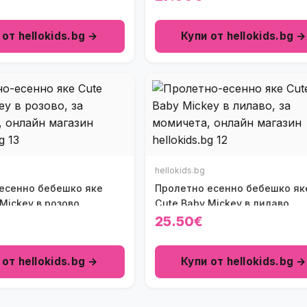
 от hellokids.bg →
Купи от hellokids.bg →
hellokids.bg
есенно бебешко яке
Пролетно есенно бебешко як
Mickey в розово
Cute Baby Mickey в лилаво
25.50€
 от hellokids.bg →
Купи от hellokids.bg →