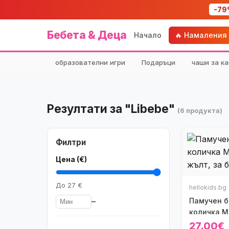
-79
Бебета & Деца
Начало
🔥 Намаления
образователни игри
Подаръци
чаши за ка
Резултати за "Libebe"
(6 продукта)
Филтри
Цена (€)
До
27 €
hellokids.bg
–
Памучен б
количка М
жълто
27.00€