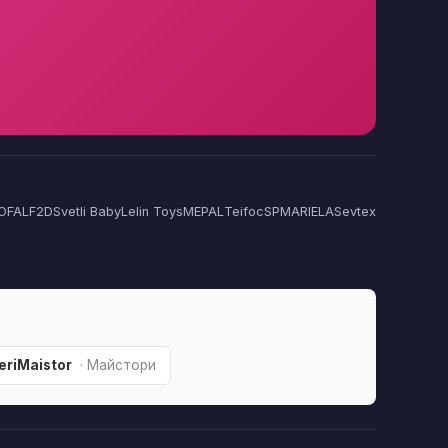
OFAL
F2D
Svetli Baby
Lelin Toys
MEPAL
Teifoc
SP
MARIELA
Sevtex
riMaistor
· Майстори