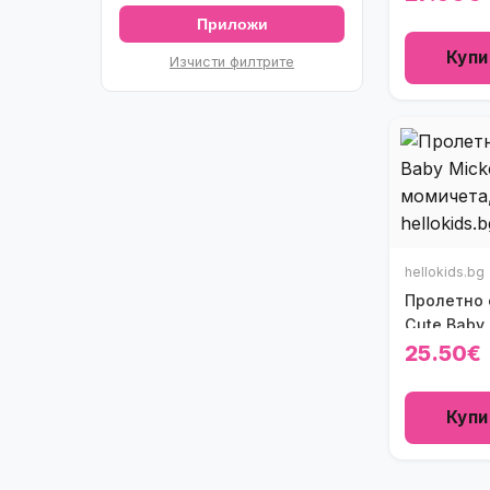
Приложи
Купи
Изчисти филтрите
hellokids.bg
Пролетно 
Cute Baby 
25.50€
Купи