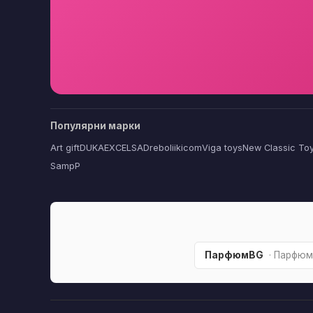
Популярни марки
Art gift
DUKA
EXCELSA
Dreboliikicom
Viga toys
New Classic To
SampP
ПарфюмBG
· Парфюм