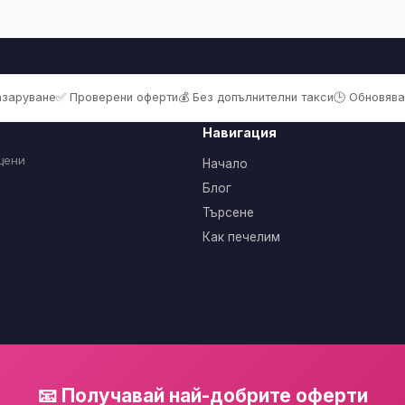
пазаруване
✅ Проверени оферти
💰 Без допълнителни такси
🕒 Обновява
Навигация
цени
Начало
Блог
Търсене
Как печелим
📧 Получавай най-добрите оферти