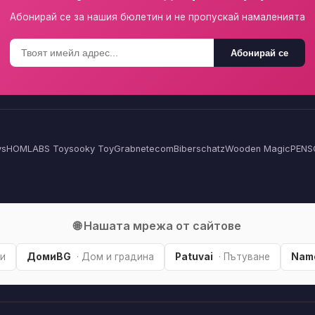
Абонирай се за нашия бюлетин и не пропускай намаленията
Абонирай се
ys
HOMLA
BS Toys
ooky Toy
Grabnetecom
Biberschatz
Wooden Magic
PENS
🌐 Нашата мрежа от сайтове
и
ДомиBG
· Дом и градина
Patuvai
· Пътуване
Name