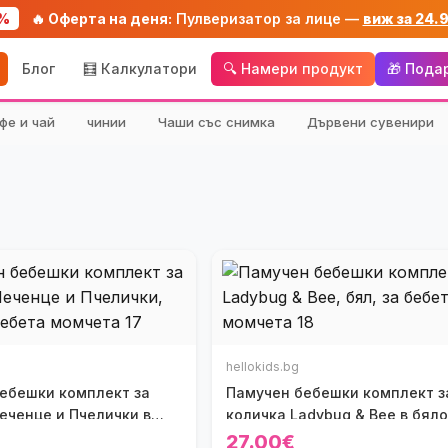
%
🔥 Оферта на деня:
Пулверизатор за лице —
виж за 24.
Блог
🧮 Калкулатори
🔍 Намери продукт
🎁 Пода
фе и чай
чинии
Чаши със снимка
Дървени сувенири
hellokids.bg
ебешки комплект за
Памучен бебешки комплект з
еченце и Пчелички в
количка Ladybug & Bee в бяло
27.00€