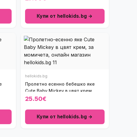
Купи от hellokids.bg →
hellokids.bg
е
Пролетно есенно бебешко яке
Cute Baby Mickey в цвят крем
25.50€
Купи от hellokids.bg →