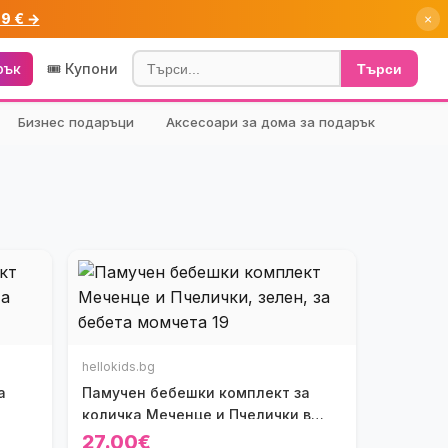
99 € →
×
рък
🎟️ Купони
Търси
Бизнес подаръци
Аксесоари за дома за подарък
hellokids.bg
а
Памучен бебешки комплект за
количка Меченце и Пчелички в
зелено
27.00€