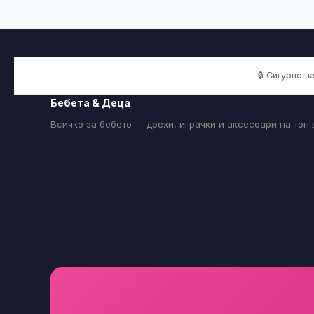
🔒 Сигурно 
Бебета & Деца
Всичко за бебето — дрехи, играчки и аксесоари на топ 