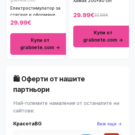
grabnete.com
Хамак 200x80 cm
Електростимулатор за
29.99€
стягане и оформяне
32.99€
на мускули
29.99€
Купи от
grabnete.com →
Купи от
grabnete.com →
🛍️ Оферти от нашите
партньори
Най-големите намаления от останалите ни
сайтове:
КрасотаBG
Виж още →