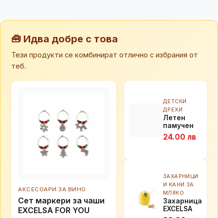
🧰 Идва добре с това
Тези продукти се комбинират отлично с избрания от
теб.
ДЕТСКИ
ДРЕХИ
Летен
памучен
детски
24.00 лв
комплект
Stray Kids
в цвят
праскова
ЗАХАРНИЦИ
И КАНИ ЗА
АКСЕСОАРИ ЗА ВИНО
МЛЯКО
Сет маркери за чаши
Захарница
EXCELSA
EXCELSA FOR YOU
AMALFI