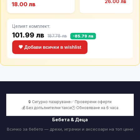
26.00 лв
18.00 лв
Целият комплект:
101.99 лв
187.78 лв
-85.79 лв
💗 Добави всички в wishlist
🔒 Сигурно пазаруване
✅ Проверени оферти
💰 Без допълнителни такси
🕒 Обновяване на 6 часа
Бебета & Деца
Всичко за бебето — дрехи, играчки и аксесоари на топ цени