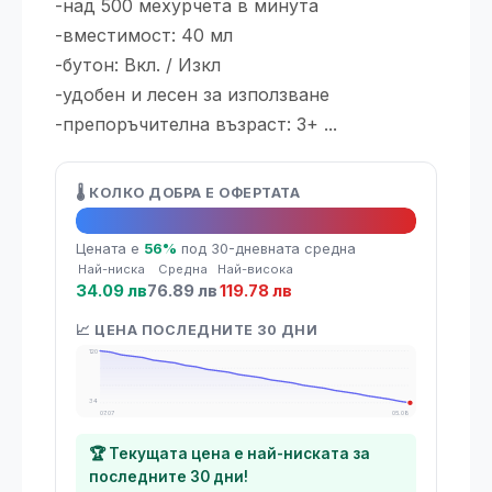
-над 500 мехурчета в минута
-вместимост: 40 мл
-бутон: Вкл. / Изкл
-удобен и лесен за използване
-препоръчителна възраст: 3+ ...
🌡️ КОЛКО ДОБРА Е ОФЕРТАТА
🔥 Топ оферта
Цената е
56%
под 30-дневната средна
Най-ниска
Средна
Най-висока
34.09 лв
76.89 лв
119.78 лв
📈 ЦЕНА ПОСЛЕДНИТЕ 30 ДНИ
120
34
07.07
05.08
🏆 Текущата цена е най-ниската за
последните 30 дни!