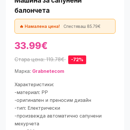
Машина за сапунени
балончета
🔥 Намалена цена!
Спестяваш 85.79€
33.99€
Стара цена: 119.78€
-72%
Марка:
Grabnetecom
Характеристики:
-материал: PP
-оригинален и преносим дизайн
-тип: Електрически
-произвежда автоматично сапунени
мехурчета