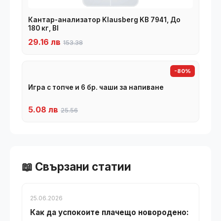
Кантар-анализатор Klausberg KB 7941, До
180 кг, BI
29.16 лв
153.38
-80%
Игра с топче и 6 бр. чаши за напиване
5.08 лв
25.56
📖 Свързани статии
25.06.2026
Как да успокоите плачещо новородено: