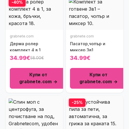
-40%
grabnete.com
grabnete.com
Дерма ролер
Пасатор,чопър и
комплект 4 в 1
миксер 3в1
34.99€
34.99€
58.00€
Купи от
Купи от
grabnete.com →
grabnete.com →
-25%