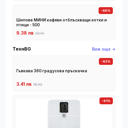
-68%
Шипове МИНИ кафяви отблъскващи котки и
птици - 500
9.38 лв
29.14
ТехнBG
Виж още →
-82%
Гъвкава 360 градусова пръскачка
3.41 лв
18.92
-81%