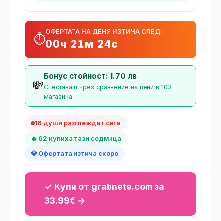
ОФЕРТАТА НА ДЕНЯ ИЗТИЧА СЛЕД:
⏱️
00ч 21м 24с
Бонус стойност: 1.70 лв
💸
Спестяваш чрез сравнение на цени в 103
магазина
16 души разглеждат сега
🔥 62 купиха тази седмица
💎 Офертата изтича скоро
✓ Купи от grabnete.com за
33.99€ →