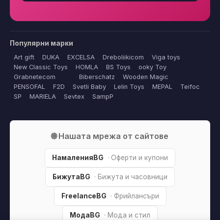
Популярни марки
Art gift
DUKA
EXCELSA
Dreboliikicom
Viga toys
New Classic Toys
HOMLA
BS Toys
ooky Toy
Grabnetecom
Biberschatz
Wooden Magic
PENSOFAL
F2D
Svetli Baby
Lelin Toys
MEPAL
Teifoc
SP
MARIELA
Sevtex
SampP
🌐 Нашата мрежа от сайтове
НамаленияBG
· Оферти и купони
БижутаBG
· Бижута и часовници
FreelanceBG
· Фрийлансъри
МодаBG
· Мода и стил