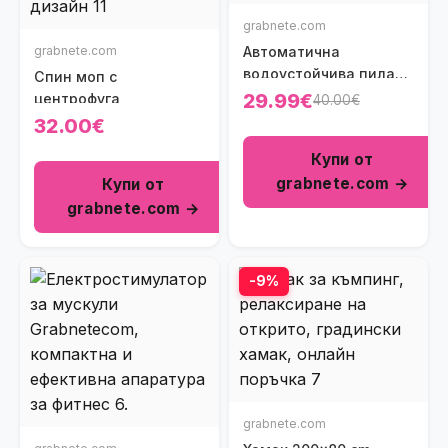
grabnete.com
grabnete.com
Автоматична
водоустойчива пила
Спин моп с
за пети Step Pedi
29.99€
центрофуга
40.00€
32.00€
Купи от
grabnete.com →
Купи от
grabnete.com →
-9%
grabnete.com