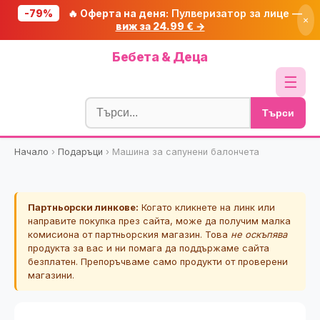
-79%
🔥 Оферта на деня:
Пулверизатор за лице —
×
виж за 24.99 € →
Начало
Бебета & Деца
🔥 Намаления
☰
Блог
Търси
🧮 Калкулатори
Начало
›
Подаръци
›
Машина за сапунени балончета
🔍 Намери продукт
🎁 Подарък
Партньорски линкове:
Когато кликнете на линк или
🎟️ Купони
направите покупка през сайта, може да получим малка
комисиона от партньорския магазин. Това
не оскъпява
продукта за вас и ни помага да поддържаме сайта
безплатен. Препоръчваме само продукти от проверени
магазини.