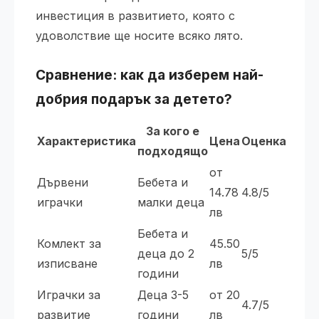
инвестиция в развитието, която с
удоволствие ще носите всяко лято.
Сравнение: как да изберем най-
добрия подарък за детето?
За кого е
Характеристика
Цена
Оценка
подходящо
от
Дървени
Бебета и
14.78
4.8/5
играчки
малки деца
лв
Бебета и
Комлект за
45.50
деца до 2
5/5
изписване
лв
години
Играчки за
Деца 3-5
от 20
4.7/5
развитие
години
лв