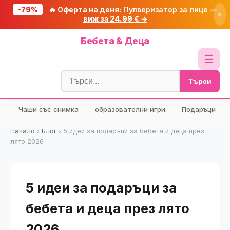
-79%
🔥 Оферта на деня:
Пулверизатор за лице —
×
виж за 24.99 € →
Начало
Бебета & Деца
🔥 Намаления
☰
Блог
Търси
🧮 Калкулатори
Чаши със снимка
образователни игри
Подаръци
🔍 Намери продукт
🎁 Подарък
Начало
›
Блог
›
5 идеи за подаръци за бебета и деца през
лято 2026
🎟️ Купони
5 идеи за подаръци за
бебета и деца през лято
2026