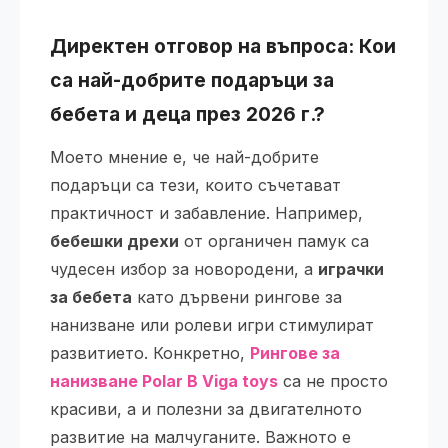
Директен отговор на въпроса: Кои
са най-добрите подаръци за
бебета и деца през 2026 г.?
Моето мнение е, че най-добрите
подаръци са тези, които съчетават
практичност и забавление. Например,
бебешки дрехи
от органичен памук са
чудесен избор за новородени, а
играчки
за бебета
като дървени рингове за
нанизване или ролеви игри стимулират
развитието. Конкретно,
Рингове за
нанизване Polar B Viga toys
са не просто
красиви, а и полезни за двигателното
развитие на малчуганите. Важното е