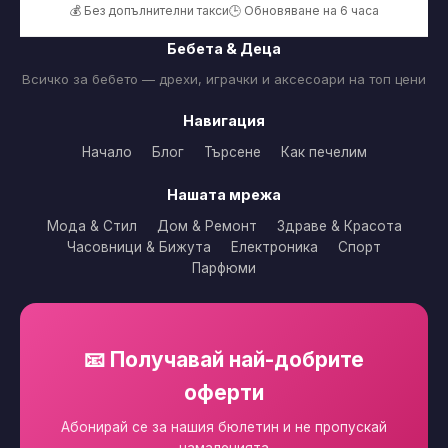
💰 Без допълнителни такси
🕒 Обновяване на 6 часа
Бебета & Деца
Всичко за бебето — дрехи, играчки и аксесоари на топ цени
Навигация
Начало
Блог
Търсене
Как печелим
Нашата мрежа
Мода & Стил
Дом & Ремонт
Здраве & Красота
Часовници & Бижута
Електроника
Спорт
Парфюми
📧 Получавай най-добрите
оферти
Абонирай се за нашия бюлетин и не пропускай