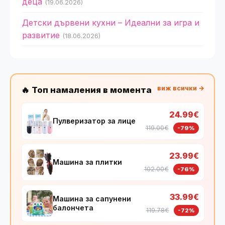
деца
(19.06.2026)
Детски дървени кухни – Идеални за игра и
развитие
(18.06.2026)
виж всички →
🔥 Топ намаления в момента
24.99€
Пулверизатор за лице
119.00€
-79%
23.99€
Машина за плитки
102.00€
-76%
33.99€
Машина за сапунени
балончета
119.78€
-72%