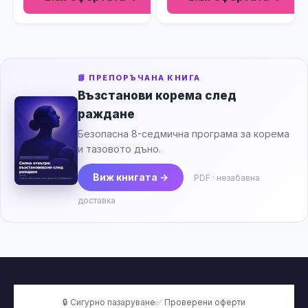
📘 ПРЕПОРЪЧАНА КНИГА
Възстанови корема след
раждане
Безопасна 8-седмична програма за корема
и тазовото дъно.
Виж книгата →
PDF · незабавна
доставка
🔒 Сигурно пазаруване
✅ Проверени оферти