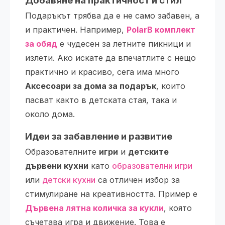
Добавяне на практичност и стил
Подаръкът трябва да е не само забавен, а
и практичен. Например,
PolarB комплект
за обяд
е чудесен за летните пикници и
излети. Ако искате да впечатлите с нещо
практично и красиво, сега има много
Аксесоари за дома за подарък
, които
пасват както в детската стая, така и
около дома.
Идеи за забавление и развитие
Образователните
игри
и
детските
дървени кухни
като
образователни игри
или
детски кухни
са отличен избор за
стимулиране на креативността. Пример е
Дървена лятна количка за кукли
, която
съчетава игра и движение. Това е