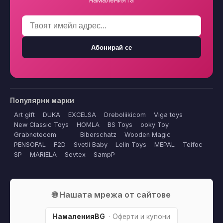
намаленията
Абонирай се
Популярни марки
Art gift
DUKA
EXCELSA
Dreboliikicom
Viga toys
New Classic Toys
HOMLA
BS Toys
ooky Toy
Grabnetecom
Biberschatz
Wooden Magic
PENSOFAL
F2D
Svetli Baby
Lelin Toys
MEPAL
Teifoc
SP
MARIELA
Sevtex
SampP
🌐 Нашата мрежа от сайтове
НамаленияBG
· Оферти и купони