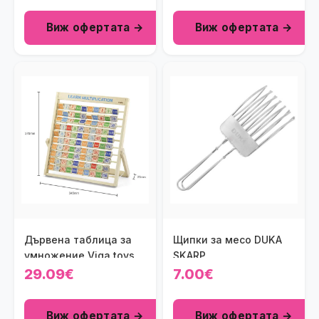
Виж офертата →
Виж офертата →
Дървена таблица за
Щипки за месо DUKA
умножение Viga toys
SKARP
29.09€
7.00€
Виж офертата →
Виж офертата →