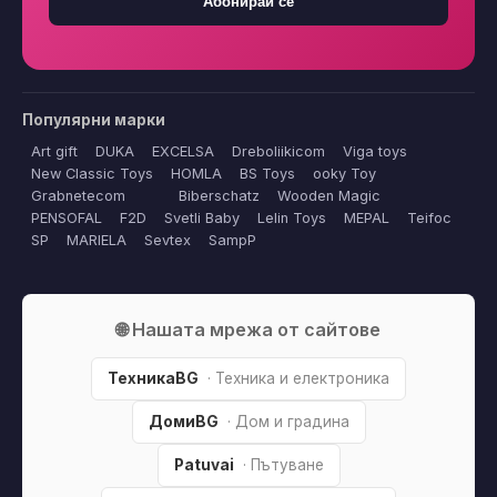
Абонирай се
Популярни марки
Art gift
DUKA
EXCELSA
Dreboliikicom
Viga toys
New Classic Toys
HOMLA
BS Toys
ooky Toy
Grabnetecom
Biberschatz
Wooden Magic
PENSOFAL
F2D
Svetli Baby
Lelin Toys
MEPAL
Teifoc
SP
MARIELA
Sevtex
SampP
🌐 Нашата мрежа от сайтове
ТехникаBG
· Техника и електроника
ДомиBG
· Дом и градина
Patuvai
· Пътуване