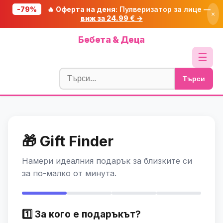
-79%
🔥 Оферта на деня:
Пулверизатор за лице —
×
виж за 24.99 € →
Начало
Бебета & Деца
🔥 Намаления
☰
Блог
Търси
🧮 Калкулатори
🔍 Намери продукт
🎁 Подарък
🎁 Gift Finder
🎟️ Купони
Намери идеалния подарък за близките си
за по-малко от минута.
1️⃣ За кого е подаръкът?