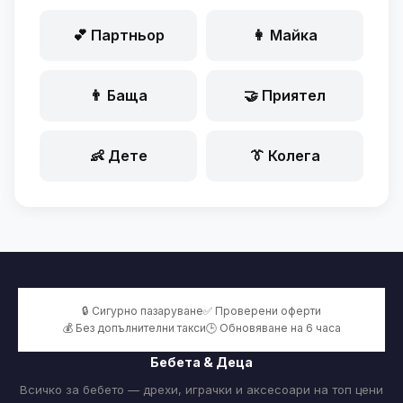
💕 Партньор
👩 Майка
👨 Баща
🤝 Приятел
👶 Дете
👔 Колега
🔒 Сигурно пазаруване
✅ Проверени оферти
💰 Без допълнителни такси
🕒 Обновяване на 6 часа
Бебета & Деца
Всичко за бебето — дрехи, играчки и аксесоари на топ цени