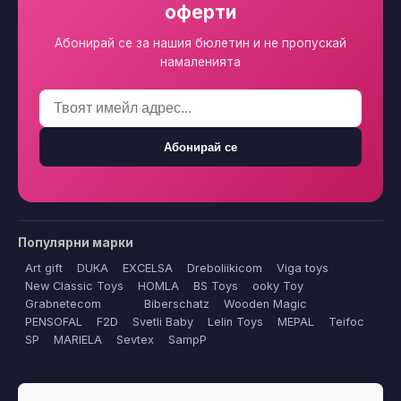
Абонирай се
Популярни марки
Art gift
DUKA
EXCELSA
Dreboliikicom
Viga toys
New Classic Toys
HOMLA
BS Toys
ooky Toy
Grabnetecom
Biberschatz
Wooden Magic
PENSOFAL
F2D
Svetli Baby
Lelin Toys
MEPAL
Teifoc
SP
MARIELA
Sevtex
SampP
🌐 Нашата мрежа от сайтове
ДомиBG
· Дом и градина
КрасотаBG
· Козметика