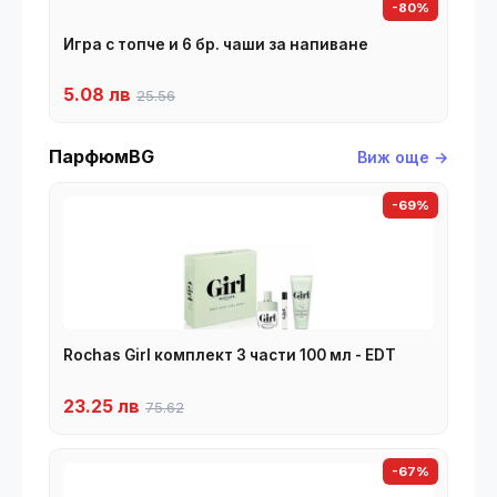
-80%
Игра с топче и 6 бр. чаши за напиване
5.08 лв
25.56
ПарфюмBG
Виж още →
-69%
Rochas Girl комплект 3 части 100 мл - EDT
23.25 лв
75.62
-67%