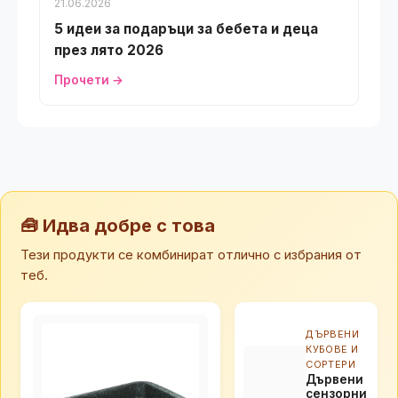
🧰 Идва добре с това
Тези продукти се комбинират отлично с избрания от
теб.
ДЪРВЕНИ
КУБОВЕ И
СОРТЕРИ
Дървени
сензорни
кубчета
21.93 лв
12 броя
СЕРВИЗИ