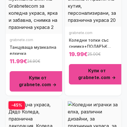
grabnete.com
grabnete.com
Коледни топки със
снимка+ПОДАРЪК
Танцуваща музикална
празнична кутия
19.99€
елхичка
25.00€
11.99€
24.90€
Купи от
grabnete.com →
Купи от
grabnete.com →
-45%