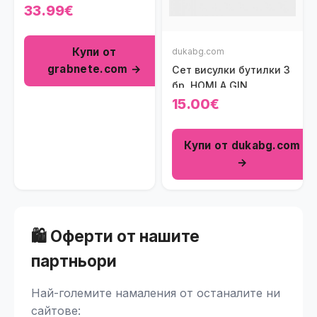
33.99€
Купи от
dukabg.com
grabnete.com →
Сет висулки бутилки 3
бр. HOMLA GIN
15.00€
Купи от dukabg.com
→
🛍️ Оферти от нашите
партньори
Най-големите намаления от останалите ни
сайтове: