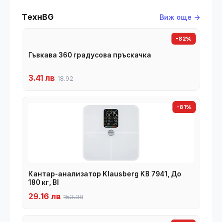
ТехнBG
Виж още →
-82%
Гъвкава 360 градусова пръскачка
3.41 лв
18.92
-81%
Кантар-анализатор Klausberg KB 7941, До
180 кг, BI
29.16 лв
153.38