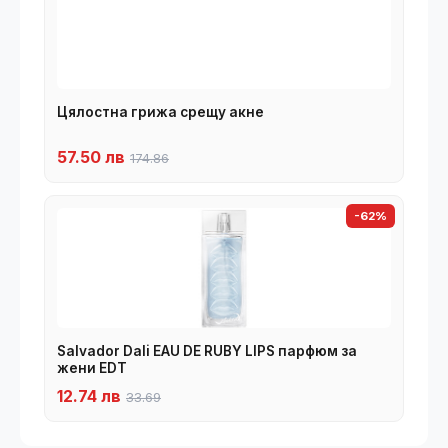
Цялостна грижа срещу акне
57.50 лв
174.86
-62%
Salvador Dali EAU DE RUBY LIPS парфюм за
жени EDT
12.74 лв
33.69
📖 Свързани статии