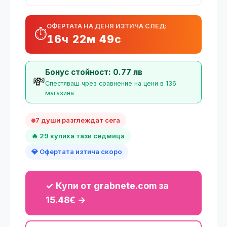
ОФЕРТАТА НА ДЕНЯ ИЗТИЧА СЛЕД:
⏱️
16ч 22м 49с
Бонус стойност: 0.77 лв
💸
Спестяваш чрез сравнение на цени в 136
магазина
7 души разглеждат сега
🔥 29 купиха тази седмица
💎 Офертата изтича скоро
✓ Купи от grabnete.com за
15.48€ →