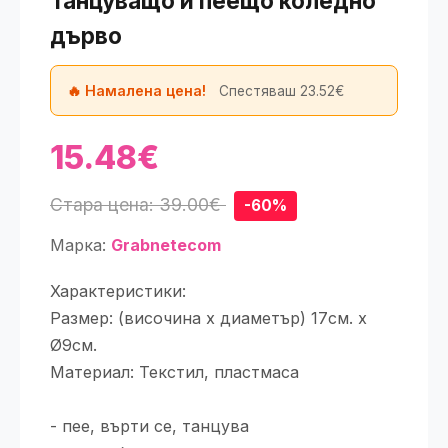
Танцуващо и пеещо коледно
дърво
🔥 Намалена цена!
Спестяваш 23.52€
15.48€
Стара цена: 39.00€
-60%
Марка:
Grabnetecom
Характеристики:
Размер: (височина x диаметър) 17см. x
Ø9см.
Материал: Текстил, пластмаса
- пее, върти се, танцува