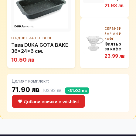
ЗА ЧАЙ И
СЪДОВЕ ЗА ГОТВЕНЕ
КАФЕ
Филтър
Тава DUKA GOTA BAKE
за кафе
36x24x6 см.
DUKA
23.99 лв
BARISTA
10.50 лв
11,5 см.
Целият комплект:
71.90 лв
102.92 лв
-31.02 лв
💗 Добави всички в wishlist
🔒 Сигурно пазаруване
✅ Проверени оферти
💰 Без допълнителни такси
🕒 Обновяване на 6 часа