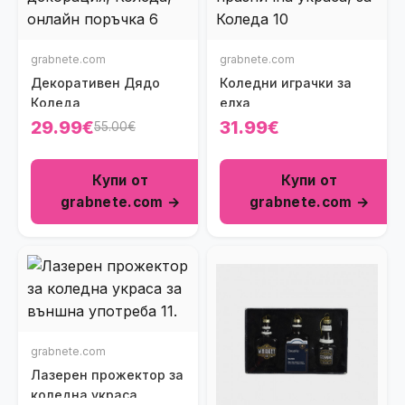
grabnete.com
grabnete.com
Декоративен Дядо
Коледни играчки за
Коледа
елха
29.99€
31.99€
55.00€
Купи от
Купи от
grabnete.com →
grabnete.com →
grabnete.com
Лазерен прожектор за
коледна украса