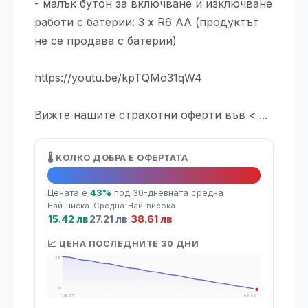
- малък бутон за включване и изключване
работи с батерии: 3 x R6 AA (продуктът
не се продава с батерии)
https://youtu.be/kpTQMo31qW4
Вижте нашите страхотни оферти във < ...
🌡️ КОЛКО ДОБРА Е ОФЕРТАТА
🔥 Топ оферта
Цената е
43%
под 30-дневната средна
Най-ниска
Средна
Най-висока
15.42 лв
27.21 лв
38.61 лв
📈 ЦЕНА ПОСЛЕДНИТЕ 30 ДНИ
39
15
08.07
06.08