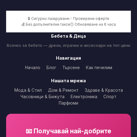
Бебета & Деца
Всичко за бебето — дрехи, играчки и аксесоари на топ цени
Навигация
Начало
Блог
Търсене
Как печелим
Нашата мрежа
Мода & Стил
Дом & Ремонт
Здраве & Красота
Часовници & Бижута
Електроника
Спорт
Парфюми
📧 Получавай най-добрите
оферти
Абонирай се за нашия бюлетин и не пропускай
намаленията