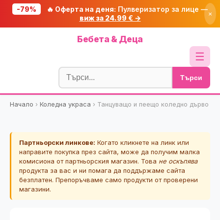
-79%
🔥 Оферта на деня:
Пулверизатор за лице —
×
виж за 24.99 € →
Начало
Бебета & Деца
🔥 Намаления
☰
Блог
Търси
🧮 Калкулатори
Начало
›
Коледна украса
›
Танцуващо и пеещо коледно дърво
🔍 Намери продукт
🎁 Подарък
Партньорски линкове:
Когато кликнете на линк или
🎟️ Купони
направите покупка през сайта, може да получим малка
комисиона от партньорския магазин. Това
не оскъпява
продукта за вас и ни помага да поддържаме сайта
безплатен. Препоръчваме само продукти от проверени
магазини.