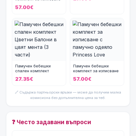
с памучно одеяло и дан
57.00€
Памучен бебешки
Памучен бебешки
спален комплект
комплект за изписване
Цветни Балони в цвят
с памучно одеяло Princ
27.35€
57.00€
мента (
🔗 Съдържа партньорски връзки — може да получим малка
комисиона без допълнителна цена за теб.
❓ Често задавани въпроси