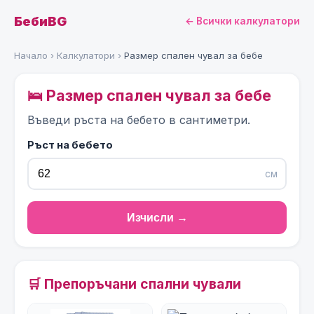
БебиBG
← Всички калкулатори
Начало
›
Калкулатори
›
Размер спален чувал за бебе
🛌 Размер спален чувал за бебе
Въведи ръста на бебето в сантиметри.
Ръст на бебето
см
Изчисли →
🛒 Препоръчани спални чували