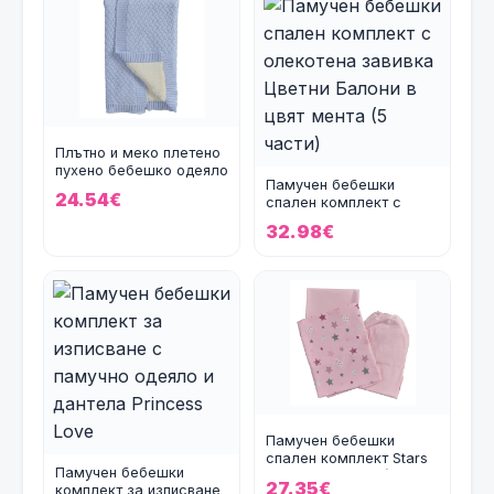
Плътно и меко плетено
пухено бебешко одеяло
Памучен бебешки
Cool в светлосин
24.54€
спален комплект с
олекотена завивка
32.98€
Цветни Б
Памучен бебешки
спален комплект Stars
Памучен бебешки
в светлорозово (3 част
27.35€
комплект за изписване