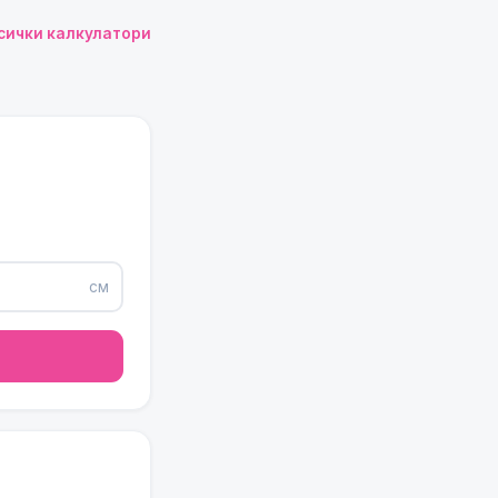
сички калкулатори
см