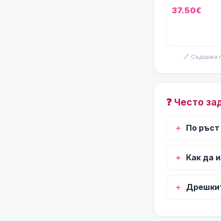
изписване Prin
37.50€
Love в розово
🔗 Съдържа 
❓ Често за
По ръст
Как да 
Дрешкит