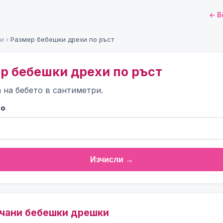
← В
ри
›
Размер бебешки дрехи по ръст
ер бебешки дрехи по ръст
 на бебето в сантиметри.
то
Изчисли →
ъчани бебешки дрешки