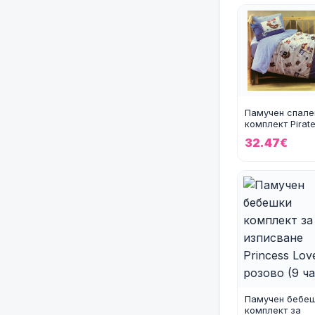
Памучен спале
комплект Pirate
бяло и синьо
32.47€
Памучен бебе
комплект за