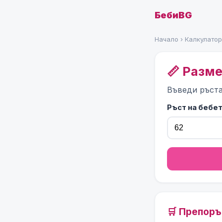
БебиBG
Начало
›
Калкулато
📏 Разм
Въведи ръста
Ръст на бебе
🛒 Препор