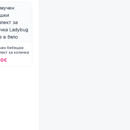
чен бебешки
ект за количка
ug & Bee в
00€