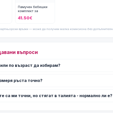
cess
Памучен бебешки
комплект за
изписване Sweet
41.50€
Forest Garden в
партньорски връзки — може да получим малка комисиона без допълнителна 
давани въпроси
 или по възраст да избирам?
измеря ръста точно?
е са ми точни, но стягат в талията - нормално ли е?