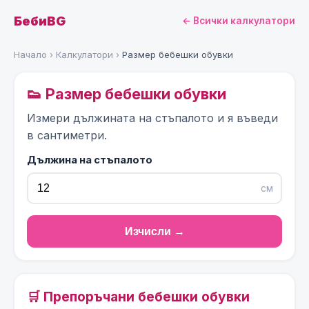
БебиBG
← Всички калкулатори
Начало
›
Калкулатори
›
Размер бебешки обувки
👟 Размер бебешки обувки
Измери дължината на стъпалото и я въведи
в сантиметри.
Дължина на стъпалото
см
Изчисли →
🛒 Препоръчани бебешки обувки