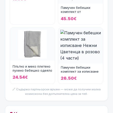
Памучен бебешки
комплект от
ОРГАНИЧЕН ПАМУК за
45.50€
изписване Lit
Плътно и меко плетено
Памучен бебешки
пухено бебешко одеяло
комплект за изписване
Cool в светлосив
Нежни Цветенца в
24.54€
26.50€
розов
🔗 Съдържа партньорски връзки — може да получим малка
комисиона без допълнителна цена за теб.