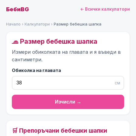
БебиBG
← Всички калкулатори
Начало
›
Калкулатори
›
Размер бебешка шапка
🧢 Размер бебешка шапка
Измери обиколката на главата и я въведи в
сантиметри.
Обиколка на главата
см
Изчисли →
🛒 Препоръчани бебешки шапки