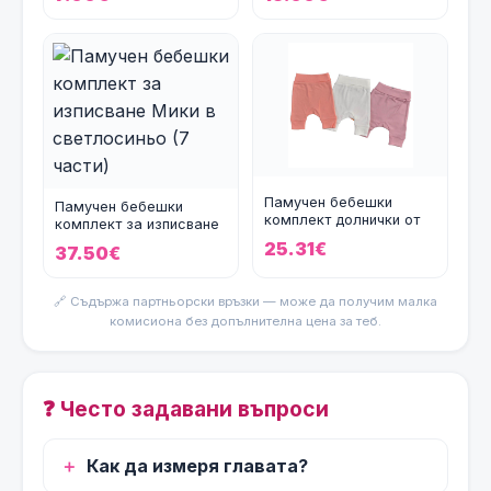
Памучен бебешки
Памучен бебешки
комплект долнички от
комплект за изписване
ОРГАНИЧЕН ПАМУК с
Мики в светлосиньо (7
25.31€
37.50€
широк
🔗 Съдържа партньорски връзки — може да получим малка
комисиона без допълнителна цена за теб.
❓ Често задавани въпроси
Как да измеря главата?