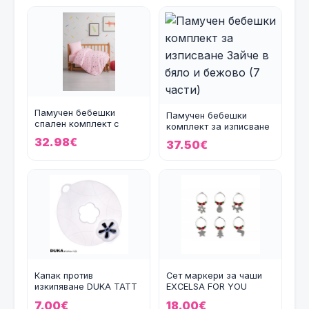
Памучен бебешки
Памучен бебешки
спален комплект с
комплект за изписване
олекотена завивка
Зайче в бяло и бежово
32.98€
37.50€
Stars в
Капак против
Сет маркери за чаши
изкипяване DUKA TATT
EXCELSA FOR YOU
7.00€
18.00€