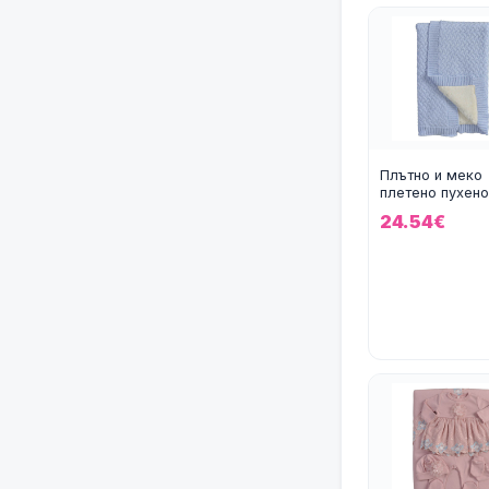
Плътно и меко
плетено пухено
бебешко одея
24.54€
Cool в светлос