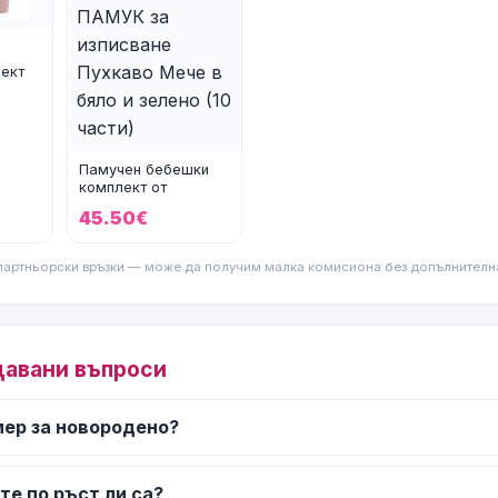
н
ект
Памучен бебешки
комплект от
ОРГАНИЧЕН ПАМУК
45.50€
за изписване Пух
партньорски връзки — може да получим малка комисиона без допълнителна 
давани въпроси
мер за новородено?
те по ръст ли са?