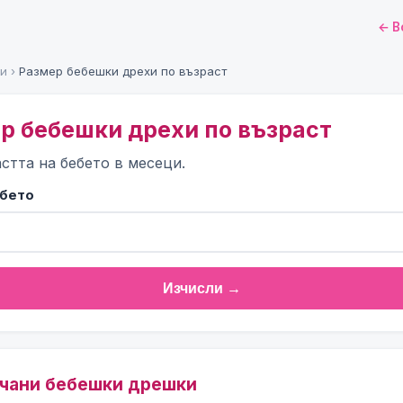
← В
ри
›
Размер бебешки дрехи по възраст
ер бебешки дрехи по възраст
стта на бебето в месеци.
ебето
Изчисли →
ъчани бебешки дрешки