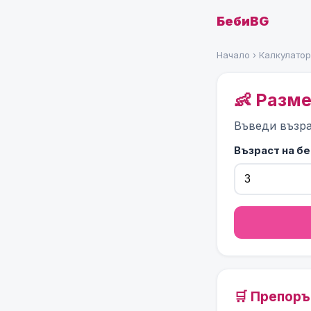
БебиBG
Начало
›
Калкулато
👶 Разм
Въведи възра
Възраст на б
🛒 Препор