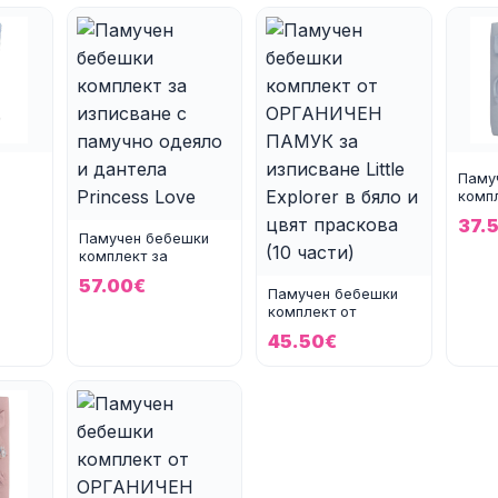
Паму
компл
ло
изпис
37.
ин
Балон
Памучен бебешки
комплект за
изписване с памучно
57.00€
одеяло и дан
Памучен бебешки
комплект от
ОРГАНИЧЕН ПАМУК
45.50€
за изписване Lit