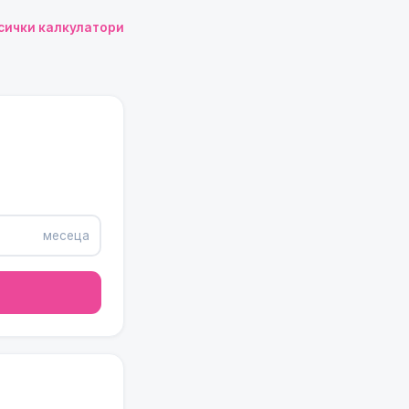
сички калкулатори
месеца