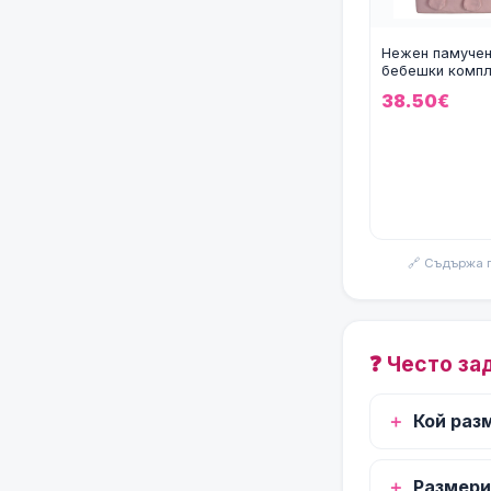
Нежен памуче
бебешки компл
за изписване с
38.50€
рокличка Prett
🔗 Съдържа 
❓ Често за
Кой раз
Размери