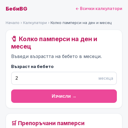
БебиBG
← Всички калкулатори
Начало
›
Калкулатори
›
Колко памперси на ден и месец
🧷 Колко памперси на ден и
месец
Въведи възрастта на бебето в месеци.
Възраст на бебето
месеца
Изчисли →
🛒 Препоръчани памперси