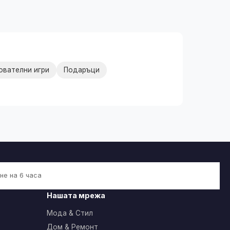
ователни игри
Подаръци
не на 6 часа
Нашата мрежа
Мода & Стил
Дом & Ремонт