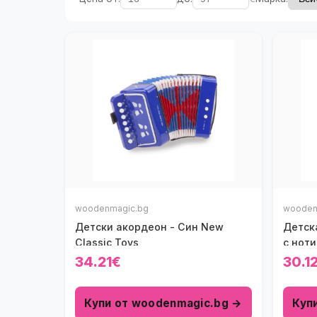
woodenmagic.bg
wooden
Детски акордеон - Син New
Детск
Classic Toys
с ноти
Toys
34.21€
30.1
Купи от woodenmagic.bg →
Куп