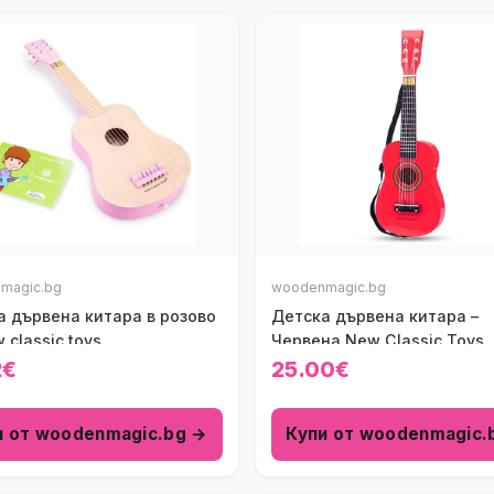
magic.bg
woodenmagic.bg
а дървена китара в розово
Детска дървена китара –
 classic toys
Червена New Classic Toys
2€
25.00€
и от woodenmagic.bg →
Купи от woodenmagic.