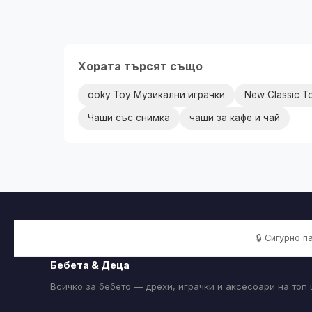
Хората търсят също
ooky Toy Музикални играчки
New Classic T
Чаши със снимка
чаши за кафе и чай
🔒 Сигурно 
Бебета & Деца
Всичко за бебето — дрехи, играчки и аксесоари на топ 