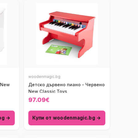
woodenmagic.bg
 New
Детско дървено пиано - Червено
New Classic Toys
97.09€
bg →
Купи от woodenmagic.bg →