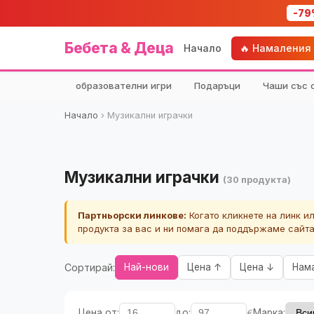
-79
Бебета & Деца
Начало
🔥 Намаления
образователни игри
Подаръци
Чаши със 
Начало
›
Музикални играчки
Музикални играчки
(30 продукта)
Партньорски линкове:
Когато кликнете на линк и
продукта за вас и ни помага да поддържаме сайт
Сортирай:
Най-нови
Цена ↑
Цена ↓
Нам
Цена от:
до:
€
Марка: