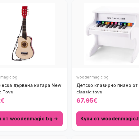
magic.bg
woodenmagic.bg
ческа дървена китара New
Детско клавирно пиано от
c Toys
classic toys
2€
67.95€
и от woodenmagic.bg →
Купи от woodenmagic.