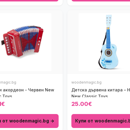
magic.bg
woodenmagic.bg
и акордеон - Червен New
Детска дървена китара – 
c Toys
New Classic Toys
1€
25.00€
и от woodenmagic.bg →
Купи от woodenmagic.