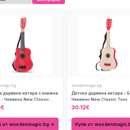
magic.bg
woodenmagic.bg
а дървена китара с книжка
Детска дървена китара – Б
 - Червена New Classic
Червено New Classic Toys
2€
30.12€
и от woodenmagic.bg →
Купи от woodenmagic.