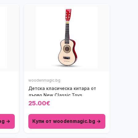
woodenmagic.bg
Детска класическа китара от
дърво New Classic Toys
25.00€
bg →
Купи от woodenmagic.bg →