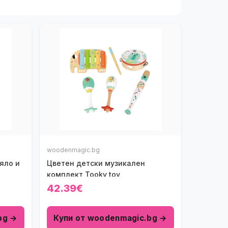
woodenmagic.bg
яло и
Цветен детски музикален
комплект Tooky toy
42.39€
bg →
Купи от woodenmagic.bg →