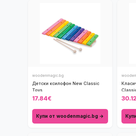
woodenmagic.bg
wooden
Детски ксилофон New Classic
Класи
Toys
Classi
17.84€
30.1
Купи от woodenmagic.bg →
Куп