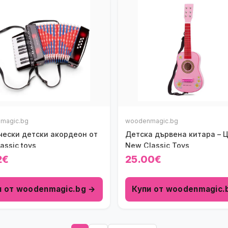
magic.bg
woodenmagic.bg
чески детски акордеон от
Детска дървена китара – 
assic toys
New Classic Toys
2€
25.00€
и от woodenmagic.bg →
Купи от woodenmagic.