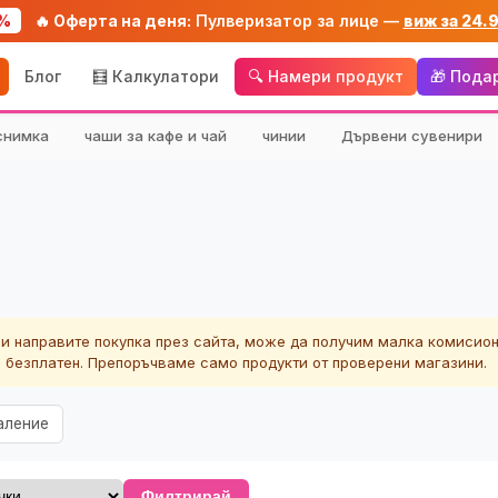
%
🔥 Оферта на деня:
Пулверизатор за лице —
виж за 24.
Блог
🧮 Калкулатори
🔍 Намери продукт
🎁 Пода
снимка
чаши за кафе и чай
чинии
Дървени сувенири
ли направите покупка през сайта, може да получим малка комисион
а безплатен. Препоръчваме само продукти от проверени магазини.
аление
Филтрирай