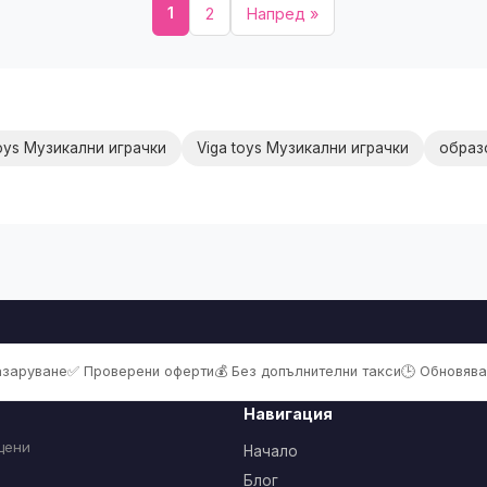
1
2
Напред »
oys Музикални играчки
Viga toys Музикални играчки
образ
пазаруване
✅ Проверени оферти
💰 Без допълнителни такси
🕒 Обновява
Навигация
цени
Начало
Блог