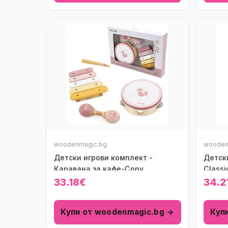
woodenmagic.bg
wooden
Детски игрови комплект -
Детск
Каравана за кафе-Copy
Classi
33.18€
34.2
Купи от woodenmagic.bg →
Куп