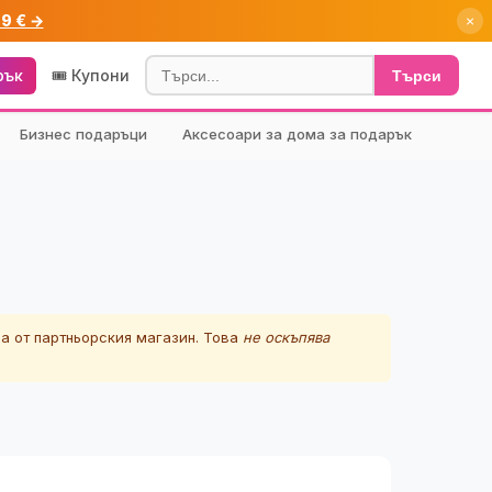
99 € →
×
рък
🎟️ Купони
Търси
Бизнес подаръци
Аксесоари за дома за подарък
а от партньорския магазин. Това
не оскъпява