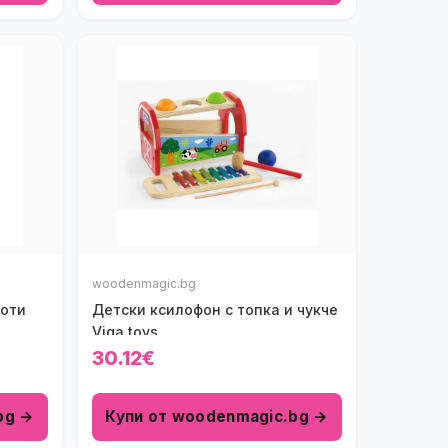
woodenmagic.bg
Ноти
Детски ксилофон с топка и чукче
Viga toys
30.12€
bg →
Купи от woodenmagic.bg →