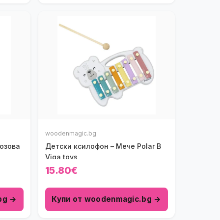
woodenmagic.bg
Розова
Детски ксилофон – Мече Polar B
Viga toys
15.80€
bg →
Купи от woodenmagic.bg →