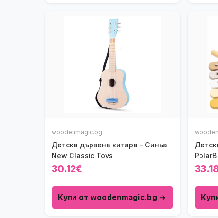
woodenmagic.bg
wooden
Детска дървена китара - Синьа
Детск
New Classic Toys
PolarB
30.12€
33.1
Купи от woodenmagic.bg →
Куп