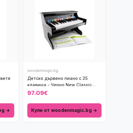
woodenmagic.bg
Цветя
Детско дървено пиано с 25
клавиша - Черно New Classic
Toys
97.09€
bg →
Купи от woodenmagic.bg →