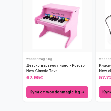
woodenmagic.bg
wooden
Детско дървено пиано - Розово
Класи
New Classic Toys
New cl
67.95€
57.7
Купи от woodenmagic.bg →
Куп