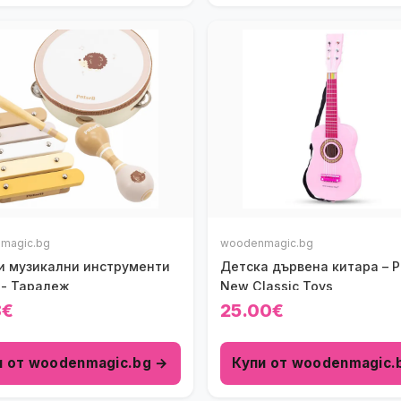
magic.bg
woodenmagic.bg
и музикални инструменти
Детска дървена китара – 
 - Таралеж
New Classic Toys
8€
25.00€
и от woodenmagic.bg →
Купи от woodenmagic.