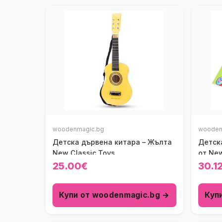
woodenmagic.bg
wooden
Детска дървена китара – Жълта
Детск
New Classic Toys
от New
25.00€
30.1
Купи от woodenmagic.bg →
Куп