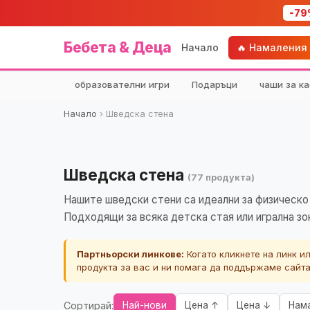
-79
Бебета & Деца
Начало
🔥 Намаления
образователни игри
Подаръци
чаши за ка
Начало
›
Шведска стена
Шведска стена
(77 продукта)
Нашите шведски стени са идеални за физическо 
Подходящи за всяка детска стая или игрална зо
Партньорски линкове:
Когато кликнете на линк и
продукта за вас и ни помага да поддържаме сайт
Сортирай:
Най-нови
Цена ↑
Цена ↓
Нам