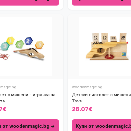
magic.bg
woodenmagic.bg
ет с мишени - играчка за
Детски пистолет с мишени
та
Toys
7€
28.07€
и от woodenmagic.bg →
Купи от woodenmagic.