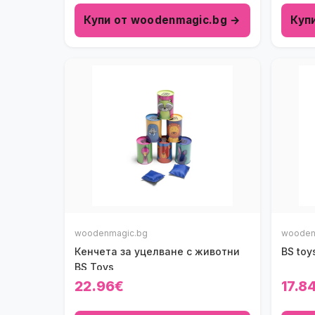
Купи от woodenmagic.bg →
Куп
woodenmagic.bg
wooden
Кенчета за уцелване с животни
BS toy
BS Toys
22.96€
17.8