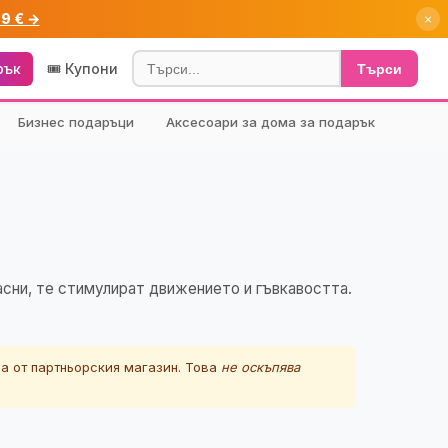
99 € →
×
рък
🎟️ Купони
Търси
Бизнес подаръци
Аксесоари за дома за подарък
асни, те стимулират движението и гъвкавостта.
а от партньорския магазин. Това
не оскъпява