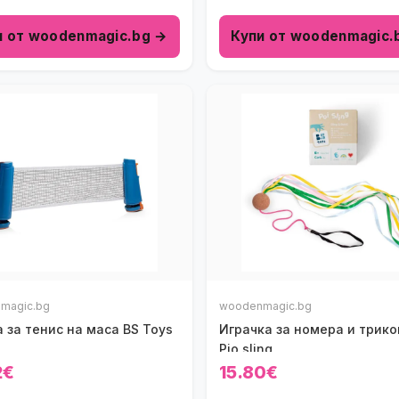
и от woodenmagic.bg →
Купи от woodenmagic.
magic.bg
woodenmagic.bg
 за тенис на маса BS Toys
Играчка за номера и трико
Pio sling
2€
15.80€