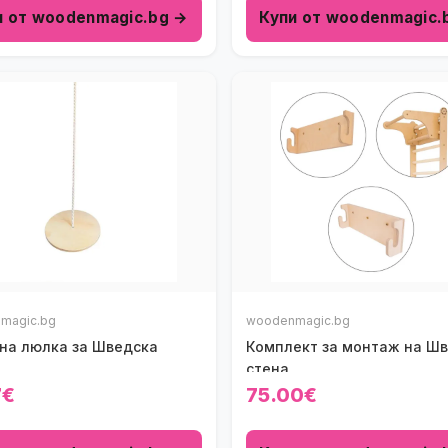
и от woodenmagic.bg →
Купи от woodenmagic.
magic.bg
woodenmagic.bg
на люлка за Шведска
Комплект за монтаж на Ш
стена
7€
75.00€