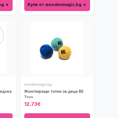
bg →
Купи от woodenmagic.bg →
woodenmagic.bg
ведска
Жонглиращи топки за деца BS
Toys
12.73€