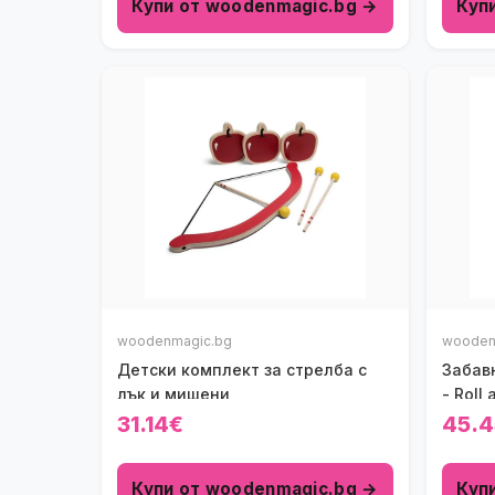
Купи от woodenmagic.bg →
Куп
woodenmagic.bg
wooden
Детски комплект за стрелба с
Забавн
лък и мишени
- Roll
31.14€
45.4
Купи от woodenmagic.bg →
Куп