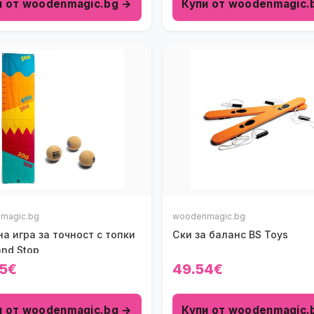
и от woodenmagic.bg →
Купи от woodenmagic.
magic.bg
woodenmagic.bg
а игра за точност с топки
Ски за баланс BS Toys
 and Stop
5€
49.54€
и от woodenmagic.bg →
Купи от woodenmagic.