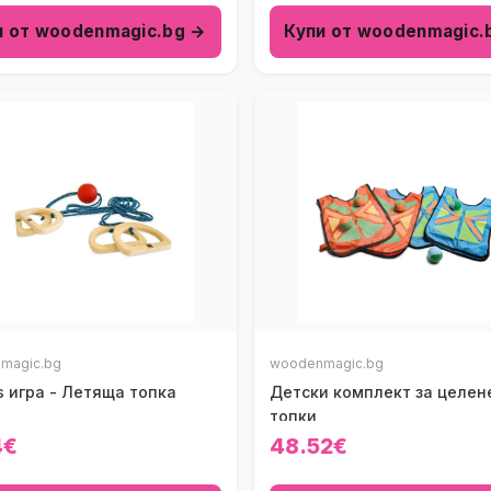
и от woodenmagic.bg →
Купи от woodenmagic.
magic.bg
woodenmagic.bg
s игра - Летяща топка
Детски комплект за целен
топки
4€
48.52€