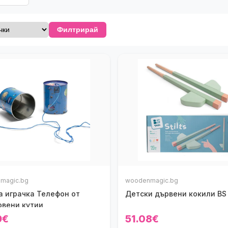
Филтрирай
magic.bg
woodenmagic.bg
а играчка Телефон от
Детски дървени кокили BS
рвени кутии
9€
51.08€