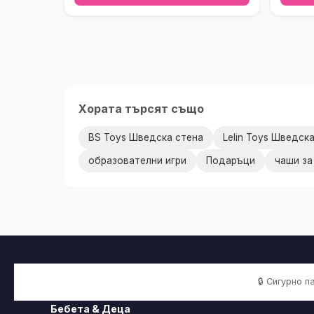
Хората търсят също
BS Toys Шведска стена
Lelin Toys Шведск
образователни игри
Подаръци
чаши за
🔒 Сигурно 
Бебета & Деца