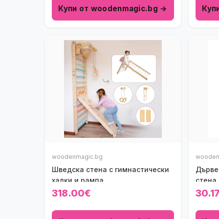
Купи от woodenmagic.bg →
Куп
woodenmagic.bg
wooden
Шведска стена с гимнастически
Дърве
халки и рампа
стена
318.00€
30.1