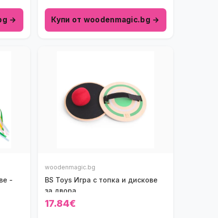
bg →
Купи от woodenmagic.bg →
woodenmagic.bg
ве -
BS Toys Игра с топка и дискове
за двора
17.84€