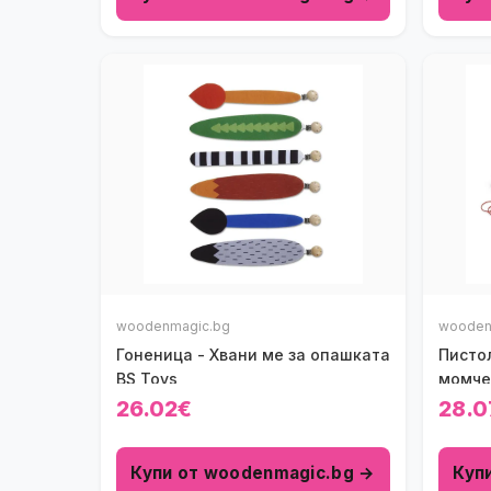
woodenmagic.bg
wooden
Гоненица - Хвани ме за опашката
Пистол
BS Toys
момче
26.02€
28.0
Купи от woodenmagic.bg →
Куп