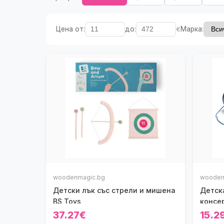
Цена от:
до:
€
Марка:
woodenmagic.bg
wooden
Детски лък със стрели и мишена
Детск
BS Toys
консе
37.27€
15.2