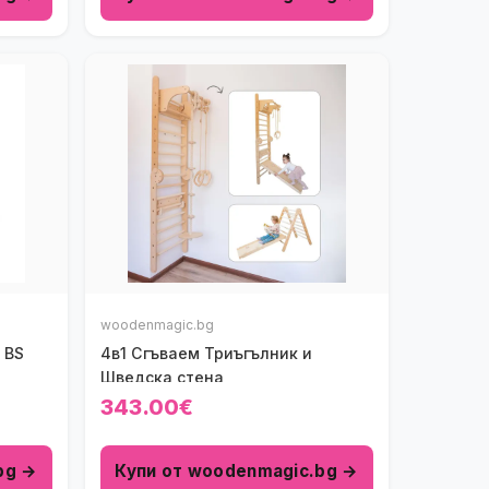
woodenmagic.bg
 BS
4в1 Сгъваем Триъгълник и
Шведска стена
343.00€
bg →
Купи от woodenmagic.bg →