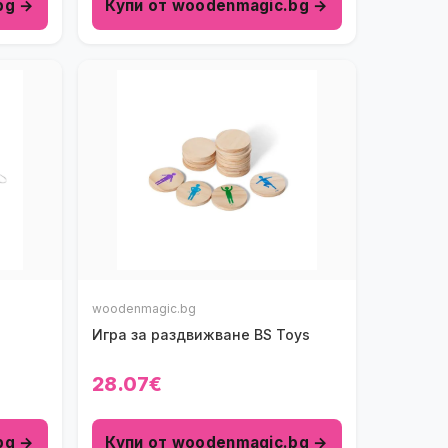
bg →
Купи от woodenmagic.bg →
woodenmagic.bg
Игра за раздвижване BS Toys
28.07€
bg →
Купи от woodenmagic.bg →