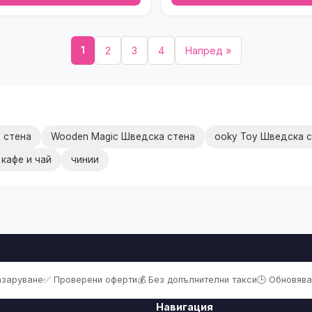
1
2
3
4
Напред »
а стена
Wooden Magic Шведска стена
ooky Toy Шведска 
 кафе и чай
чинии
пазаруване
✅ Проверени оферти
💰 Без допълнителни такси
🕒 Обновява
Навигация