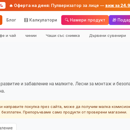
%
🔥 Оферта на деня:
Пулверизатор за лице —
виж за 24.
Блог
🧮 Калкулатори
🔍 Намери продукт
🎁 Пода
фе и чай
чинии
Чаши със снимка
Дървени сувенири
развитие и забавление на малките. Лесни за монтаж и безоп
на.
ли направите покупка през сайта, може да получим малка комисион
а безплатен. Препоръчваме само продукти от проверени магазини.
аление