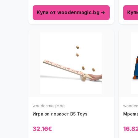
Купи от woodenmagic.bg →
Куп
woodenmagic.bg
wooden
Игра за ловкост BS Toys
Мрежа
32.16€
16.8