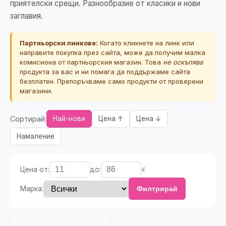
приятелски срещи. Разнообразие от класики и нови
заглавия.
Партньорски линкове:
Когато кликнете на линк или
направите покупка през сайта, може да получим малка
комисиона от партньорския магазин. Това
не оскъпява
продукта за вас и ни помага да поддържаме сайта
безплатен. Препоръчваме само продукти от проверени
магазини.
Сортирай:
Най-нови
Цена ↑
Цена ↓
Намаление
Цена от:
до:
€
Марка:
Филтрирай