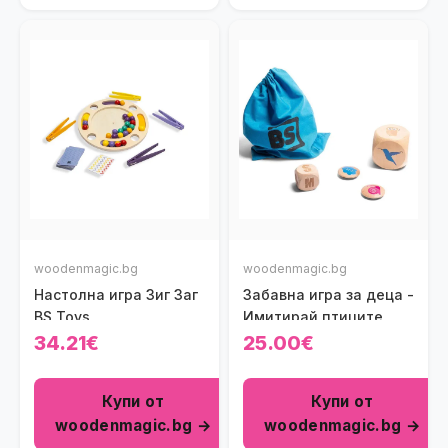
woodenmagic.bg
woodenmagic.bg
Настолна игра Зиг Заг
Забавна игра за деца -
BS Toys
Имитирай птиците
34.21€
25.00€
Купи от
Купи от
woodenmagic.bg →
woodenmagic.bg →