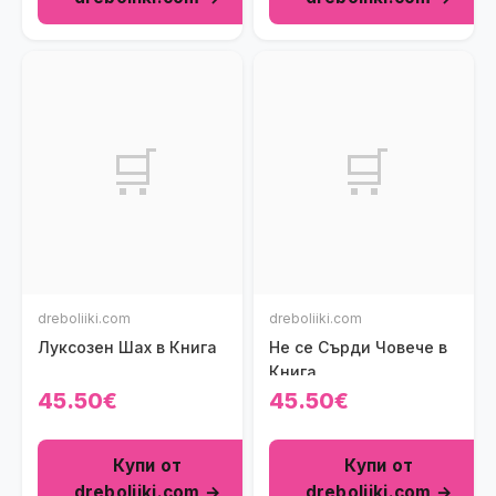
🛒
🛒
dreboliiki.com
dreboliiki.com
Луксозен Шах в Книга
Не се Сърди Човече в
Книга
45.50€
45.50€
Купи от
Купи от
dreboliiki.com →
dreboliiki.com →