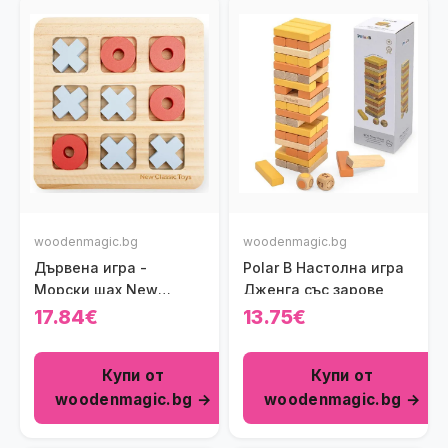
woodenmagic.bg
woodenmagic.bg
Дървена игра -
Polar B Настолна игра
Морски шах New
Дженга със зарове
classic toys
17.84€
13.75€
Купи от
Купи от
woodenmagic.bg →
woodenmagic.bg →