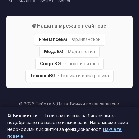
SP
MARIELA
Sevtex
SampP
🌐 Нашата мрежа от сайтове
FreelanceBG
· Фрийлансъри
МодаBG
· Мода и стил
СпортBG
· Спорт и фитнес
ТехникаBG
· Техника и електроника
© 2026 Бебета & Деца. Всички права запазени.
Партньорско разкриване:
Този сайт е независим и
🍪 Бисквитки
— Този сайт използва бисквитки за
съдържа партньорски (affiliate) линкове. Когато купите
подобряване на вашето изживяване. Използваме само
продукт през тях, може да получим малка комисиона от
необходими бисквитки за функционалност.
Научете
Този сайт използва бисквитки за по-добро
магазина —
без
това да оскъпява покупката за вас. Това
повече
потребителско изживяване.
Научи повече