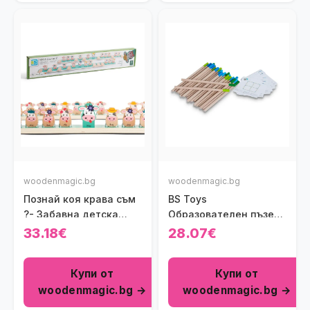
woodenmagic.bg
woodenmagic.bg
Познай коя крава съм
BS Toys
?- Забавна детска
Образователен пъзел
игра
с клечки
33.18€
28.07€
Купи от
Купи от
woodenmagic.bg →
woodenmagic.bg →