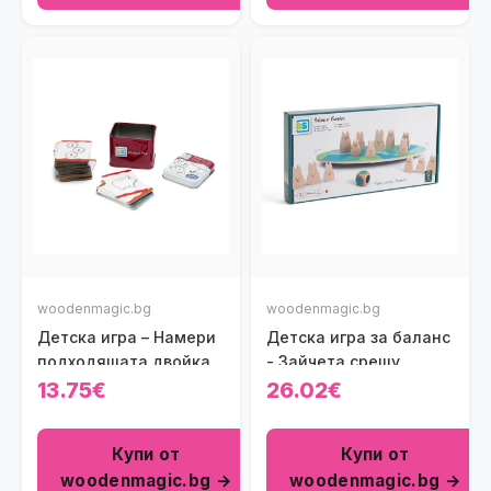
woodenmagic.bg
woodenmagic.bg
Детска игра – Намери
Детска игра за баланс
подходящата двойка
- Зайчета срещу
BS Toys
Лисици
13.75€
26.02€
Купи от
Купи от
woodenmagic.bg →
woodenmagic.bg →