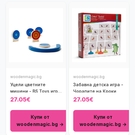
woodenmagic.bg
woodenmagic.bg
Уцели цветните
Забавна детска игра -
мишени - BS Toys игра
Чорапите на Кроки
за точност
27.05€
27.05€
Купи от
Купи от
woodenmagic.bg →
woodenmagic.bg →