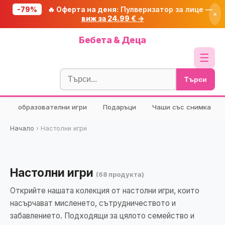
-79%
🔥 Оферта на деня:
Пулверизатор за лице —
×
виж за 24.99 € →
Начало
Бебета & Деца
🔥 Намаления
☰
Блог
Търси
🧮 Калкулатори
образователни игри
Подаръци
Чаши със снимка
🔍 Намери продукт
🎁 Подарък
Начало
›
Настолни игри
🎟️ Купони
Настолни игри
(68 продукта)
Открийте нашата колекция от настолни игри, които
насърчават мисленето, сътрудничеството и
забавлението. Подходящи за цялото семейство и