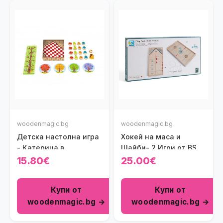
woodenmagic.bg
woodenmagic.bg
Детска настолна игра
Хокей на маса и
- Катерица в
Шайби- 2 Игри от BS
овошната градина
Toys
15.80€
25.00€
Купи от
Купи от
woodenmagic.bg →
woodenmagic.bg →