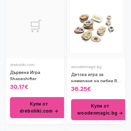
🛒
dreboliiki.com
woodenmagic.bg
Дървена Игра
Детска игра за
Shapeshifter
намиране на рибки BS
30.17€
Toys
36.25€
Купи от
Купи от
dreboliiki.com →
woodenmagic.bg →