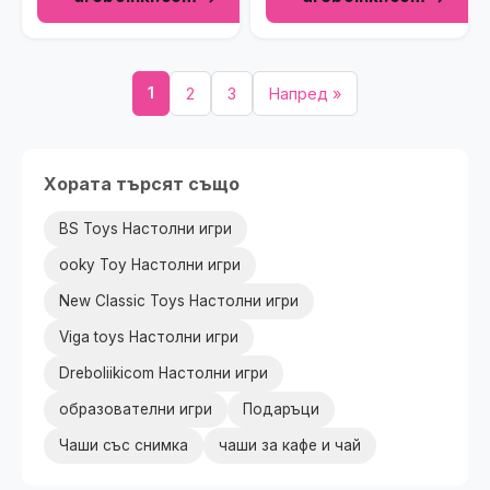
1
2
3
Напред »
Хората търсят също
BS Toys Настолни игри
ooky Toy Настолни игри
New Classic Toys Настолни игри
Viga toys Настолни игри
Dreboliikicom Настолни игри
образователни игри
Подаръци
Чаши със снимка
чаши за кафе и чай