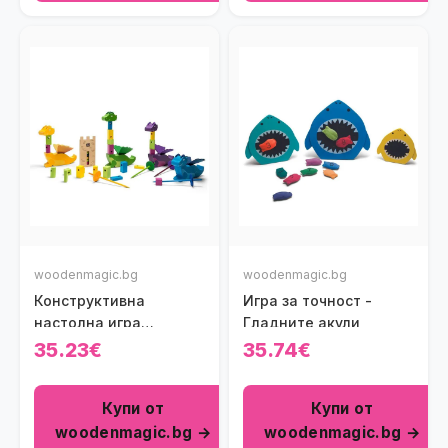
woodenmagic.bg
woodenmagic.bg
Конструктивна
Игра за точност -
настолна игра
Гладните акули
Дракони
35.23€
35.74€
Купи от
Купи от
woodenmagic.bg →
woodenmagic.bg →