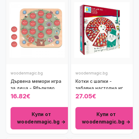
woodenmagic.bg
woodenmagic.bg
Дървена мемори игра
Котки с шапки -
за деца - Ябълково
забавна настолна игра
дърво
за деца
16.82€
27.05€
Купи от
Купи от
woodenmagic.bg →
woodenmagic.bg →