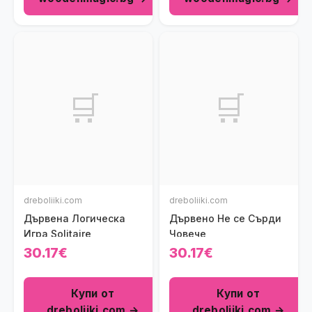
🛒
🛒
dreboliiki.com
dreboliiki.com
Дървена Логическа
Дървено Не се Сърди
Игра Solitaire
Човече
30.17€
30.17€
Купи от
Купи от
dreboliiki.com →
dreboliiki.com →