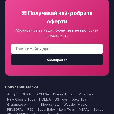
📧 Получавай най-добрите
оферти
Абонирай се за нашия бюлетин и не пропускай
намаленията
Абонирай се
Популярни марки
Art gift
DUKA
EXCELSA
Dreboliikicom
Viga toys
New Classic Toys
HOMLA
BS Toys
ooky Toy
Grabnetecom
Biberschatz
Wooden Magic
PENSOFAL
F2D
Svetli Baby
Lelin Toys
MEPAL
Teifoc