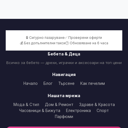
🔒 Сигурно пазаруване
✅ Проверени оферти
💰 Без допълнителни такси
🕒 Обновяване на 6 часа
Бебета & Деца
Всичко за бебето — дрехи, играчки и аксесоари на топ цени
Навигация
Начало
Блог
Търсене
Как печелим
Нашата мрежа
Мода & Стил
Дом & Ремонт
Здраве & Красота
Часовници & Бижута
Електроника
Спорт
Парфюми