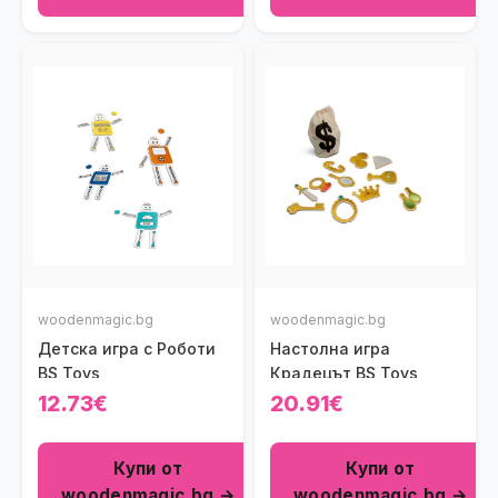
woodenmagic.bg
woodenmagic.bg
Детска игра с Роботи
Настолна игра
BS Toys
Крадецът BS Toys
12.73€
20.91€
Купи от
Купи от
woodenmagic.bg →
woodenmagic.bg →