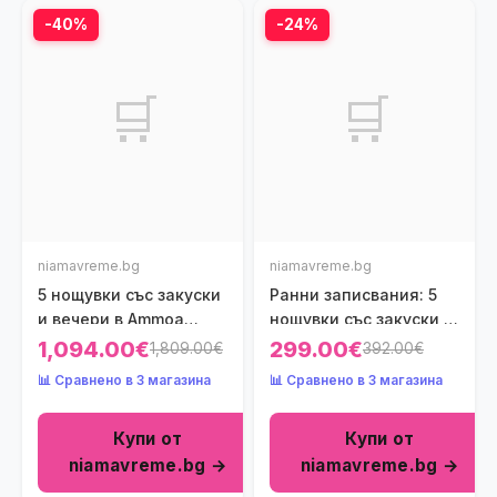
-40%
-24%
🛒
🛒
niamavreme.bg
niamavreme.bg
5 нощувки със закуски
Ранни записвания: 5
и вечери в Ammoa
нощувки със закуски и
Luxury Hotel &amp; SPA
вечери в хотел Aegean
1,094.00€
299.00€
1,809.00€
392.00€
Resort 5*, Халкидики,
Melathron Thalssso SPA
📊 Сравнено в 3 магазина
📊 Сравнено в 3 магазина
Гърция през Юли и
5*, Халкидики, Гърция
Август! Дете до 11.99г.
през Май!
Купи от
Купи от
- безплатно!
niamavreme.bg →
niamavreme.bg →