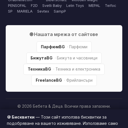
PENSOFAL
F2D
Svetli Baby
Lelin Toys
MEPAL
Teifoc
SP
MARIELA
Sevtex
SampP
🌐 Нашата мрежа от сайтове
ПарфюмBG
· Парфюми
БижутаBG
· Бижута и часовници
ТехникаBG
· Техника и електроника
FreelanceBG
· Фрийлансъри
© 2026 Бебета & Деца. Всички права запазени.
Партньорско разкриване:
Този сайт е независим и
🍪 Бисквитки
— Този сайт използва бисквитки за
съдържа партньорски (affiliate) линкове. Когато купите
подобряване на вашето изживяване. Използваме само
продукт през тях, може да получим малка комисиона от