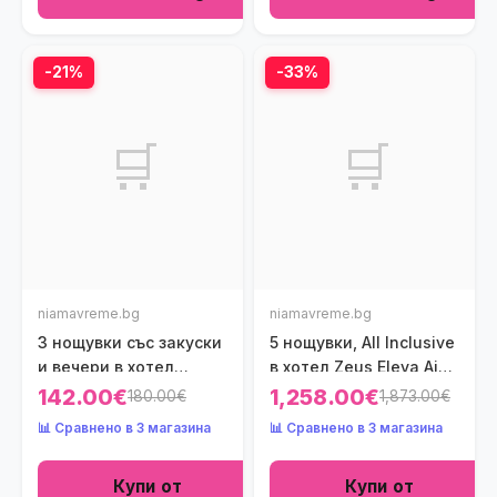
-21%
-33%
🛒
🛒
niamavreme.bg
niamavreme.bg
3 нощувки със закуски
5 нощувки, All Inclusive
и вечери в хотел
в хотел Zeus Eleva Ajul
Toroni Blue Sea 4*,
5*, Халкидики, Гърция
142.00€
1,258.00€
180.00€
1,873.00€
Халкидики, Гърция
през Юли! Дете до
📊 Сравнено в 3 магазина
📊 Сравнено в 3 магазина
през Май и Юни! Деца
12.99г. - безплатно!
до 5.99г. - безплатно!
Купи от
Купи от