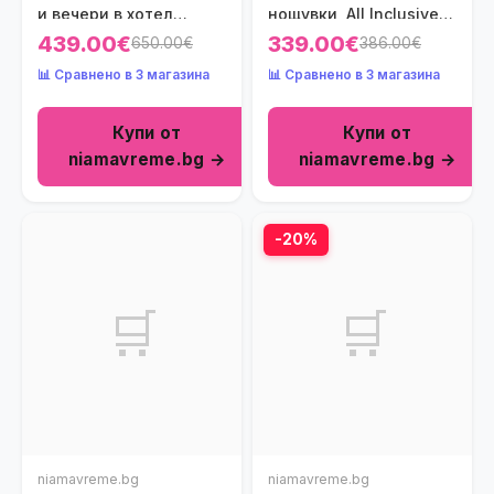
и вечери в хотел
нощувки, All Inclusive в
Domes Noruz
хотел Blue Lagoon
439.00€
339.00€
650.00€
386.00€
Kassandra 5*,
Princess 5*,
📊 Сравнено в 3 магазина
📊 Сравнено в 3 магазина
Халкидики, Гърция
Халкидики, Гърция
през Юни!
през Септември! Дете
Купи от
Купи от
до 12.99г. - безплатно!
niamavreme.bg →
niamavreme.bg →
-20%
🛒
🛒
niamavreme.bg
niamavreme.bg