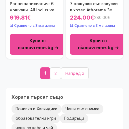
Ранни записвания: 6
7 нощувки със закуски
нощувки, All Inclusive в
в хотел Athorama 3*,
хотел Blue Lagoon
Халкидики, Гърция
919.81€
224.00€
280.00€
Queen 5*, Халкидики,
през Юни и Юли! Дете
📊 Сравнено в 3 магазина
📊 Сравнено в 3 магазина
Гърция през
до 5,99г. - безплатно!
Септември! Дете до
Купи от
Купи от
12.99г. - безплатно!
niamavreme.bg →
niamavreme.bg →
1
2
Напред »
Хората търсят също
Почивка в Халкидики
Чаши със снимка
образователни игри
Подаръци
чаши за кафе и чай