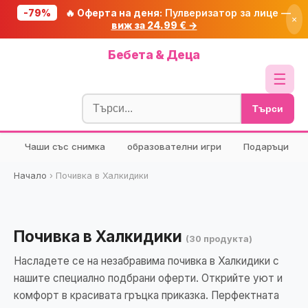
-79%
🔥 Оферта на деня:
Пулверизатор за лице —
×
виж за 24.99 € →
Начало
Бебета & Деца
🔥 Намаления
☰
Блог
Търси
🧮 Калкулатори
Чаши със снимка
образователни игри
Подаръци
🔍 Намери продукт
🎁 Подарък
Начало
›
Почивка в Халкидики
🎟️ Купони
Почивка в Халкидики
(30 продукта)
Насладете се на незабравима почивка в Халкидики с
нашите специално подбрани оферти. Открийте уют и
комфорт в красивата гръцка приказка. Перфектната