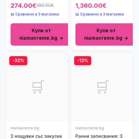
Resort 5*, Халкидики,
Кушадасъ, Турция
274.00€
1,360.00€
390.00€
Гърция през Май!
през Юли и Август!
📊 Сравнено в 3 магазина
📊 Сравнено в 3 магазина
Дете до 13.99г. -
безплатно!
Купи от
Купи от
niamavreme.bg →
niamavreme.bg →
-32%
-12%
🛒
🛒
niamavreme.bg
niamavreme.bg
3 нощувки със закуски
Ранни записвания: 3