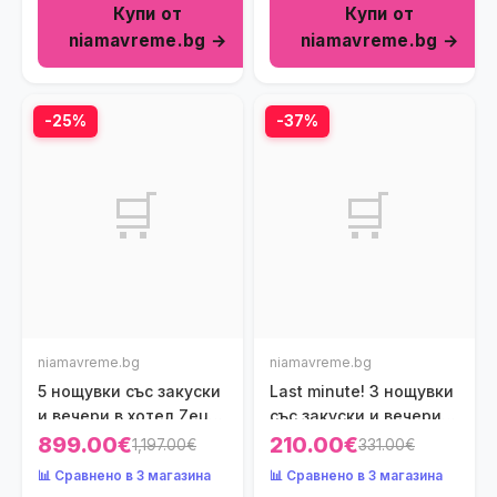
Купи от
Купи от
niamavreme.bg →
niamavreme.bg →
-25%
-37%
🛒
🛒
niamavreme.bg
niamavreme.bg
5 нощувки със закуски
Last minute! 3 нощувки
и вечери в хотел Zeus
със закуски и вечери в
Eleva Kassandra
хотел Ammon Zeus 5*,
899.00€
210.00€
1,197.00€
331.00€
Lagoon 5*, Халкидики,
Халкидики, Гърция
📊 Сравнено в 3 магазина
📊 Сравнено в 3 магазина
Гърция през Юли!
през Май! Дете до