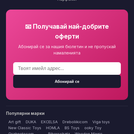
📧 Получавай най-добрите
оферти
Абонирай се за нашия бюлетин и не пропускай
намаленията
Абонирай се
Популярни марки
Art gift
DUKA
EXCELSA
Dreboliikicom
Viga toys
New Classic Toys
HOMLA
BS Toys
ooky Toy
Grabnetecom
Biberschatz
Wooden Magic