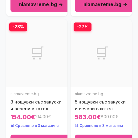
niamavreme.bg →
niamavreme.bg →
-28%
-27%
🛒
🛒
niamavreme.bg
niamavreme.bg
3 нощувки със закуски
5 нощувки със закуски
и вечери в хотел
и вечери в хотел
Philoxenia 4*,
Portes Beach 4*,
154.00€
583.00€
214.00€
800.00€
Халкидики, Гърция
Халкидики, Гърция
📊 Сравнено в 3 магазина
📊 Сравнено в 3 магазина
през Май и Юни! Дете
през Юли! Дете до
до 11.99г. - безплатно!
11.99г. - безплатно!