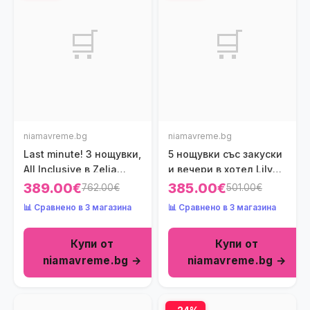
🛒
🛒
niamavreme.bg
niamavreme.bg
Last minute! 3 нощувки,
5 нощувки със закуски
All Inclusive в Zelia
и вечери в хотел Lily
Halkidiki by Hyatt 5*,
Ann Village 3*,
389.00€
385.00€
762.00€
501.00€
Халкидики, Гърция
Халкидики, Гърция
📊 Сравнено в 3 магазина
📊 Сравнено в 3 магазина
през Май!
през Юни!
Купи от
Купи от
niamavreme.bg →
niamavreme.bg →