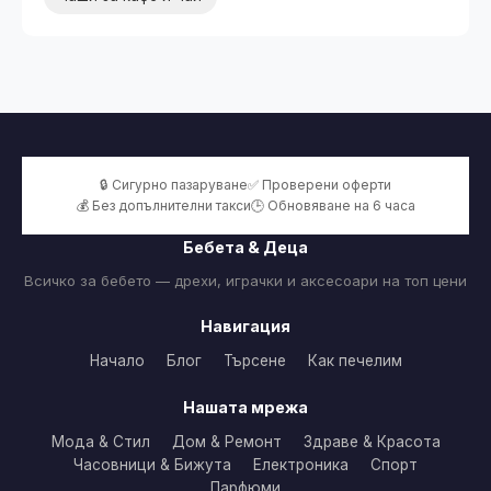
🔒 Сигурно пазаруване
✅ Проверени оферти
💰 Без допълнителни такси
🕒 Обновяване на 6 часа
Бебета & Деца
Всичко за бебето — дрехи, играчки и аксесоари на топ цени
Навигация
Начало
Блог
Търсене
Как печелим
Нашата мрежа
Мода & Стил
Дом & Ремонт
Здраве & Красота
Часовници & Бижута
Електроника
Спорт
Парфюми