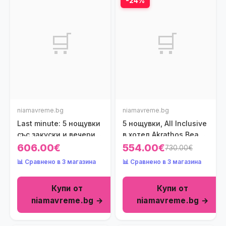
-24%
🛒
🛒
niamavreme.bg
niamavreme.bg
Last minute: 5 нощувки
5 нощувки, All Inclusive
със закуски и вечери в
в хотел Akrathos Beach
хотел Elea Beach 4*,
4*, Халкидики, Гърция
606.00€
554.00€
730.00€
Халкидики, Гърция
през Юни! Дете до
📊 Сравнено в 3 магазина
📊 Сравнено в 3 магазина
през Юни! Дете до
5.99г. - безплатно!
11.99г. - безплатно!
Купи от
Купи от
niamavreme.bg →
niamavreme.bg →