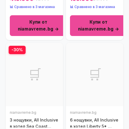
Триада, Солун, Гърция
Alexandros Palace 5*,
📊 Сравнено в 3 магазина
📊 Сравнено в 3 магазина
през Юли и Август!
Халкидики, Гърция!
Дете до 11.99г. -
Дете до 11.99г. -
Купи от
Купи от
безплатно!
безплатно!
niamavreme.bg →
niamavreme.bg →
-30%
🛒
🛒
niamavreme.bg
niamavreme.bg
3 нощувки, All Inclusive
6 нощувки, All Inclusive
в хотел Sea Coast
в хотел Liberty 5*,