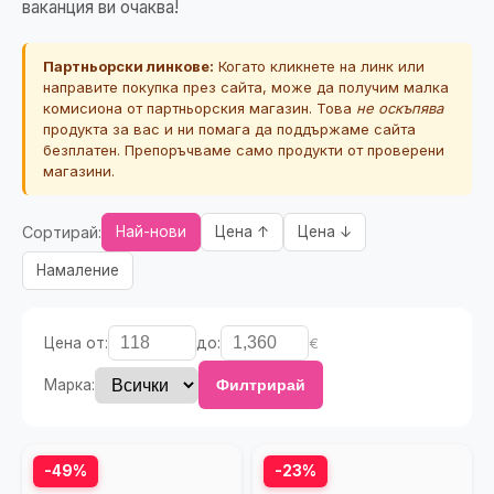
ваканция ви очаква!
Партньорски линкове:
Когато кликнете на линк или
направите покупка през сайта, може да получим малка
комисиона от партньорския магазин. Това
не оскъпява
продукта за вас и ни помага да поддържаме сайта
безплатен. Препоръчваме само продукти от проверени
магазини.
Сортирай:
Най-нови
Цена ↑
Цена ↓
Намаление
Цена от:
до:
€
Марка:
Филтрирай
-49%
-23%