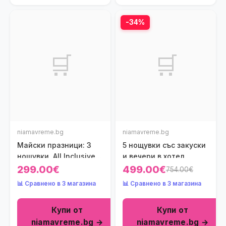
-34%
🛒
🛒
niamavreme.bg
niamavreme.bg
Майски празници: 3
5 нощувки със закуски
нощувки, All Inclusive в
и вечери в хотел
хотел Poseidon Sea
Simantro Beach 5*,
299.00€
499.00€
754.00€
Resort 4*, Халкидики,
Халкидики, Гърция
📊 Сравнено в 3 магазина
📊 Сравнено в 3 магазина
Гърция! Дете до
през Юли и Август!
13.99г. - безплатно!
Дете до 1.99г. -
Купи от
Купи от
безплатно!
niamavreme.bg →
niamavreme.bg →