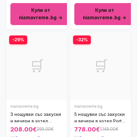
11.99г. - безплатно!
Купи от
Купи от
niamavreme.bg →
niamavreme.bg →
-29%
-32%
🛒
🛒
niamavreme.bg
niamavreme.bg
3 нощувки със закуски
5 нощувки със закуски
и вечери в хотел
и вечери в хотел Porto
Elinotel Apolamare 5*,
Carras Meliton 5*,
208.00€
778.00€
295.00€
1,149.00€
Халкидики, Гърция
Халкидики, Гърция