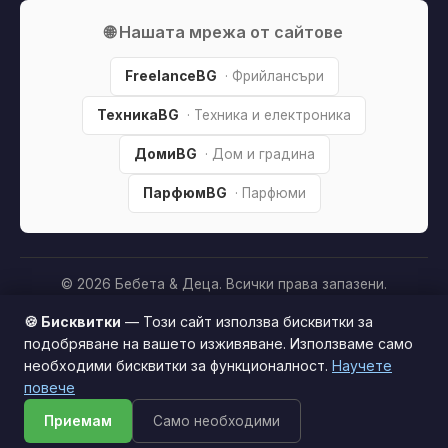
🌐 Нашата мрежа от сайтове
FreelanceBG
· Фрийлансъри
ТехникаBG
· Техника и електроника
ДомиBG
· Дом и градина
ПарфюмBG
· Парфюми
© 2026 Бебета & Деца. Всички права запазени.
Партньорско разкриване:
Този сайт е независим и
🍪 Бисквитки
— Този сайт използва бисквитки за
съдържа партньорски (affiliate) линкове. Когато купите
подобряване на вашето изживяване. Използваме само
продукт през тях, може да получим малка комисиона от
необходими бисквитки за функционалност.
Научете
Този сайт използва бисквитки за по-добро
магазина —
без
това да оскъпява покупката за вас. Това
повече
потребителско изживяване.
Научи повече
ни помага да поддържаме сайта безплатен.
Как
Приемам
Само необходими
Приемам
печелим »