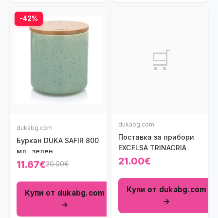
-42%
🛒
dukabg.com
dukabg.com
Поставка за прибори
Буркан DUKA SAFIR 800
EXCELSA TRINACRIA
мл., зелен
21.00€
11.67€
20.00€
Купи от dukabg.com
Купи от dukabg.com
→
→