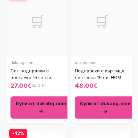
🛒
🛒
dukabg.com
dukabg.com
Сет подправки с
Подправки с въртяща
поставка 15 части
поставка 16 ел. HOMLA
HOMLA B2 BAMBOO
B2 RACK ESSENTIALS
27.00€
48.00€
54.00€
Купи от dukabg.com
Купи от dukabg.com
→
→
-42%