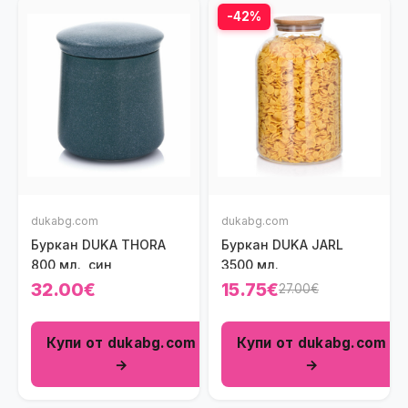
-42%
dukabg.com
dukabg.com
Буркан DUKA THORA
Буркан DUKA JARL
800 мл., син
3500 мл.
32.00€
15.75€
27.00€
Купи от dukabg.com
Купи от dukabg.com
→
→