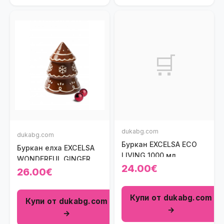
🛒
dukabg.com
dukabg.com
Буркан EXCELSA ECO
Буркан елха EXCELSA
LIVING 1000 мл.
WONDERFUL GINGER
24.00€
26.00€
Купи от dukabg.com
Купи от dukabg.com
→
→