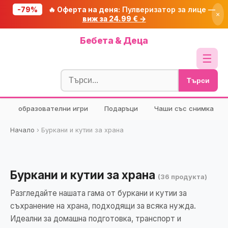
-79%
🔥 Оферта на деня:
Пулверизатор за лице —
×
виж за 24.99 € →
Начало
Бебета & Деца
🔥 Намаления
☰
Блог
Търси
🧮 Калкулатори
образователни игри
Подаръци
Чаши със снимка
🔍 Намери продукт
🎁 Подарък
Начало
›
Буркани и кутии за храна
🎟️ Купони
Буркани и кутии за храна
(36 продукта)
Разгледайте нашата гама от буркани и кутии за
съхранение на храна, подходящи за всяка нужда.
Идеални за домашна подготовка, транспорт и