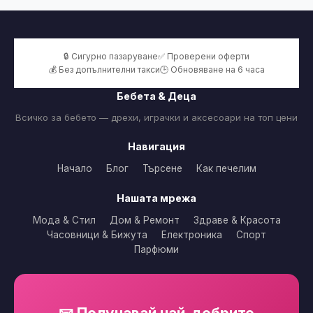
🔒 Сигурно пазаруване
✅ Проверени оферти
💰 Без допълнителни такси
🕒 Обновяване на 6 часа
Бебета & Деца
Всичко за бебето — дрехи, играчки и аксесоари на топ цени
Навигация
Начало
Блог
Търсене
Как печелим
Нашата мрежа
Мода & Стил
Дом & Ремонт
Здраве & Красота
Часовници & Бижута
Електроника
Спорт
Парфюми