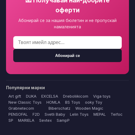
📧 Получавай най-добрите
оферти
Абонирай се за нашия бюлетин и не пропускай
намаленията
Абонирай се
Популярни марки
Art gift
DUKA
EXCELSA
Dreboliikicom
Viga toys
New Classic Toys
HOMLA
BS Toys
ooky Toy
Grabnetecom
Biberschatz
Wooden Magic
PENSOFAL
F2D
Svetli Baby
Lelin Toys
MEPAL
Teifoc
SP
MARIELA
Sevtex
SampP