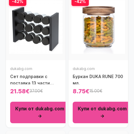
-42%
-42%
dukabg.com
dukabg.com
Сет подправки с
Буркан DUKA RUNE 700
поставка 13 части
мл.
HOMLA OTTO
21.58€
8.75€
37.00€
15.00€
Купи от dukabg.com
Купи от dukabg.com
→
→