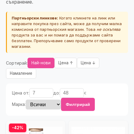
съхранение.
Партньорски линкове:
Когато кликнете на линк или
направите покупка през сайта, може да получим малка
комисиона от партньорския магазин. Това
не оскъпява
продукта за вас и ни помага да поддържаме сайта
безплатен. Препоръчваме само продукти от проверени
магазини.
Сортирай:
Най-нови
Цена ↑
Цена ↓
Намаление
Цена от:
до:
€
Марка:
Филтрирай
-42%