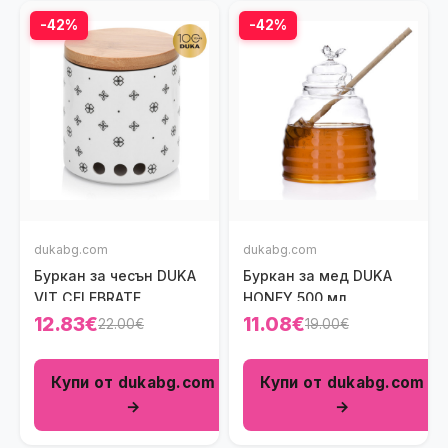
-42%
-42%
dukabg.com
dukabg.com
Буркан за чесън DUKA
Буркан за мед DUKA
VIT CELEBRATE
HONEY 500 мл.
12.83€
11.08€
22.00€
19.00€
Купи от dukabg.com
Купи от dukabg.com
→
→