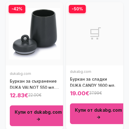
-42%
-50%
🛒
dukabg.com
dukabg.com
Буркан за сладки
Буркан за съхранение
DUKA CANDY 1600 мл.
DUKA VALNOT 550 мл.,
19.00€
37.99€
черен
12.83€
22.00€
Купи от dukabg.com
Купи от dukabg.com
→
→