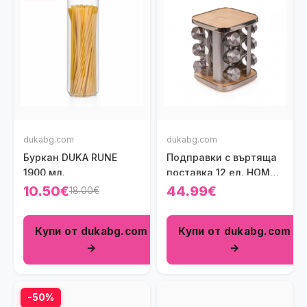
dukabg.com
dukabg.com
Буркан DUKA RUNE
Подправки с въртяща
1900 мл.
поставка 12 ел. HOMLA
MONROY
10.50€
44.99€
18.00€
Купи от dukabg.com
Купи от dukabg.com
→
→
-50%