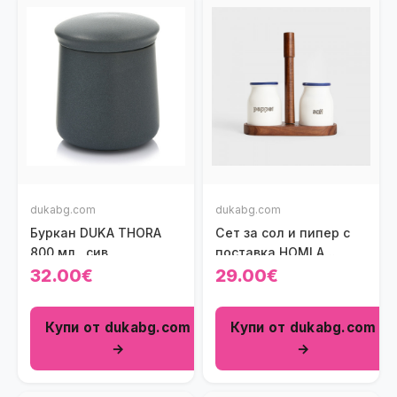
dukabg.com
dukabg.com
Буркан DUKA THORA
Сет за сол и пипер с
800 мл., сив
поставка HOMLA
MODERN
32.00€
29.00€
Купи от dukabg.com
Купи от dukabg.com
→
→