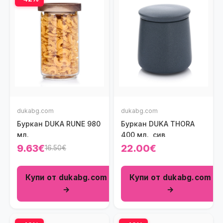
dukabg.com
dukabg.com
Буркан DUKA RUNE 980
Буркан DUKA THORA
мл.
400 мл., сив
9.63€
22.00€
16.50€
Купи от dukabg.com
Купи от dukabg.com
→
→