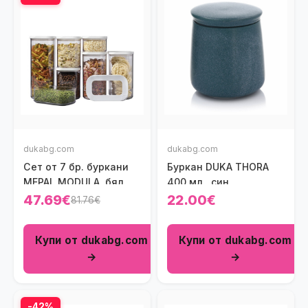
dukabg.com
dukabg.com
Сет от 7 бр. буркани
Буркан DUKA THORA
MEPAL MODULA, бял
400 мл., син
47.69€
22.00€
81.76€
Купи от dukabg.com
Купи от dukabg.com
→
→
-42%