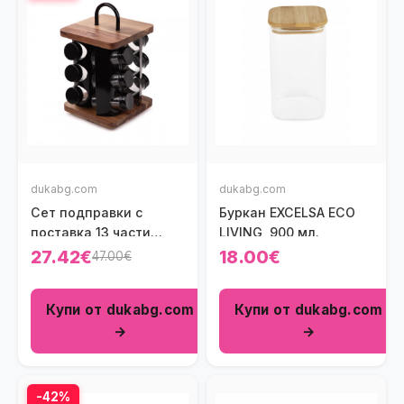
dukabg.com
dukabg.com
Сет подправки с
Буркан EXCELSA ECO
поставка 13 части
LIVING, 900 мл.
HOMLA LENNЕ
27.42€
18.00€
47.00€
Купи от dukabg.com
Купи от dukabg.com
→
→
-42%