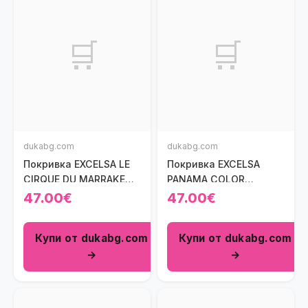
🛒
🛒
dukabg.com
dukabg.com
Покривка EXCELSA LE
Покривка EXCELSA
CIRQUE DU MARRAKECH
PANAMA COLOR
140x180 см.
140x180 см.
47.00€
47.00€
Купи от dukabg.com
Купи от dukabg.com
→
→