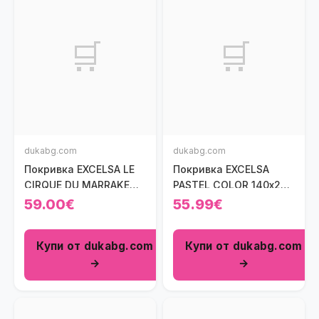
🛒
🛒
dukabg.com
dukabg.com
Покривка EXCELSA LE
Покривка EXCELSA
CIRQUE DU MARRAKECH
PASTEL COLOR 140х240
140x240 см.
см., лилав
59.00€
55.99€
Купи от dukabg.com
Купи от dukabg.com
→
→