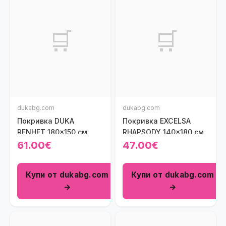
🛒
🛒
dukabg.com
dukabg.com
Покривка DUKA
Покривка EXCELSA
RENHET 180x150 см. ,
RHAPSODY 140x180 см.
светлосив
61.00€
47.00€
Купи от dukabg.com
Купи от dukabg.com
→
→