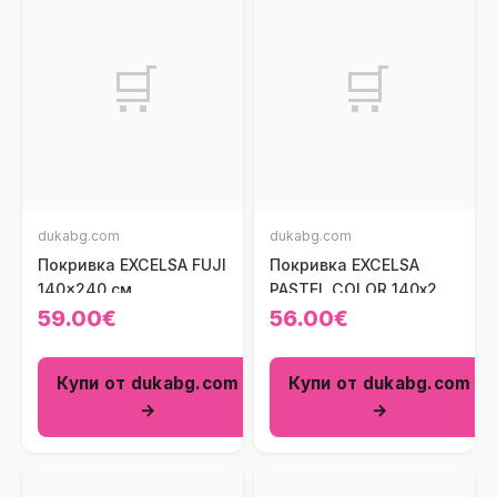
🛒
🛒
dukabg.com
dukabg.com
Покривка EXCELSA FUJI
Покривка EXCELSA
140x240 см.
PASTEL COLOR 140х240
см., син
59.00€
56.00€
Купи от dukabg.com
Купи от dukabg.com
→
→