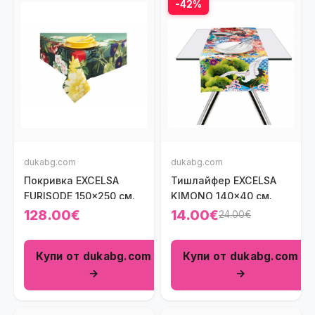
-42%
dukabg.com
dukabg.com
Покривка EXCELSA
Тишлайфер EXCELSA
FURISODE 150x250 см.
KIMONO 140x40 см.
128.00€
14.00€
24.00€
Купи от dukabg.com
Купи от dukabg.com
→
→