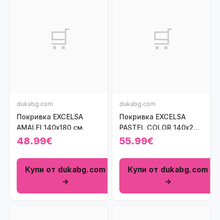
🛒
🛒
dukabg.com
dukabg.com
Покривка EXCELSA
Покривка EXCELSA
AMALFI 140х180 см.
PASTEL COLOR 140х240
см., бежов
48.99€
55.99€
Купи от dukabg.com
Купи от dukabg.com
→
→