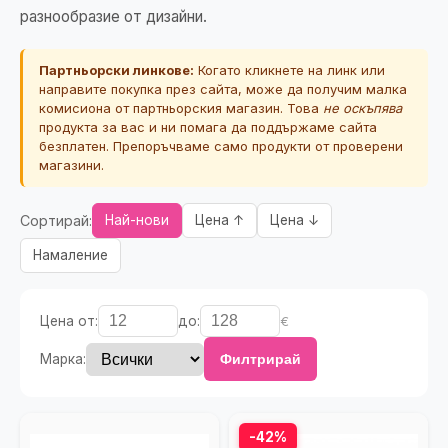
разнообразие от дизайни.
Партньорски линкове:
Когато кликнете на линк или
направите покупка през сайта, може да получим малка
комисиона от партньорския магазин. Това
не оскъпява
продукта за вас и ни помага да поддържаме сайта
безплатен. Препоръчваме само продукти от проверени
магазини.
Сортирай:
Най-нови
Цена ↑
Цена ↓
Намаление
Цена от:
до:
€
Марка:
Филтрирай
-42%