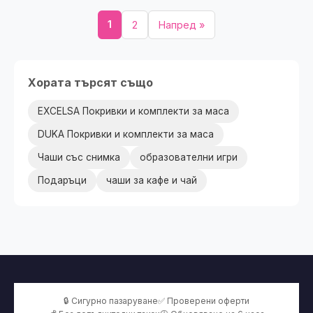
1
2
Напред »
Хората търсят също
EXCELSA Покривки и комплекти за маса
DUKA Покривки и комплекти за маса
Чаши със снимка
образователни игри
Подаръци
чаши за кафе и чай
🔒 Сигурно пазаруване
✅ Проверени оферти