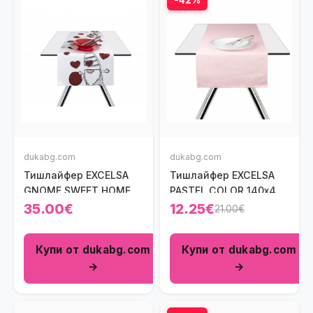
dukabg.com
dukabg.com
Тишлайфер EXCELSA
Тишлайфер EXCELSA
GNOME SWEET HOME
PASTEL COLOR 140х45
140x40 см.
см., розов
35.00€
12.25€
21.00€
Купи от dukabg.com
Купи от dukabg.com
→
→