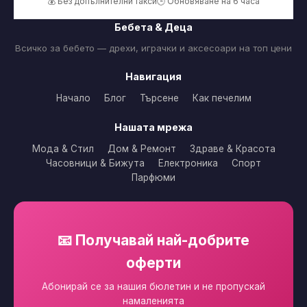
💰 Без допълнителни такси
🕒 Обновяване на 6 часа
Бебета & Деца
Всичко за бебето — дрехи, играчки и аксесоари на топ цени
Навигация
Начало
Блог
Търсене
Как печелим
Нашата мрежа
Мода & Стил
Дом & Ремонт
Здраве & Красота
Часовници & Бижута
Електроника
Спорт
Парфюми
📧 Получавай най-добрите
оферти
Абонирай се за нашия бюлетин и не пропускай
намаленията