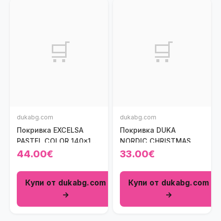
🛒
🛒
dukabg.com
dukabg.com
Покривка EXCELSA
Покривка DUKA
PASTEL COLOR 140x180
NORDIC CHRISTMAS
см., бежов
180x140 см.
44.00€
33.00€
Купи от dukabg.com
Купи от dukabg.com
→
→