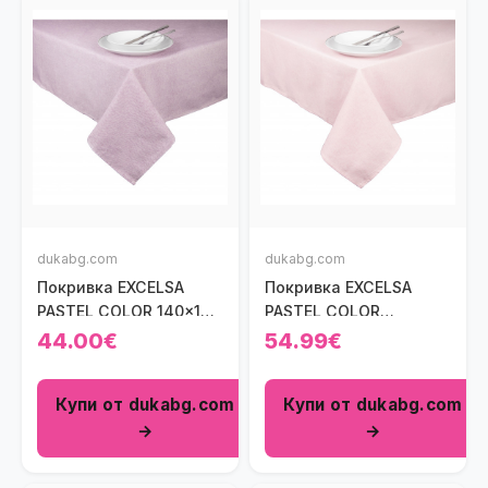
dukabg.com
dukabg.com
Покривка EXCELSA
Покривка EXCELSA
PASTEL COLOR 140x180
PASTEL COLOR
см., лилав
140x240 см., розов
44.00€
54.99€
Купи от dukabg.com
Купи от dukabg.com
→
→