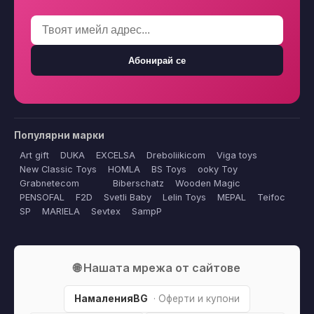
Абонирай се
Популярни марки
Art gift
DUKA
EXCELSA
Dreboliikicom
Viga toys
New Classic Toys
HOMLA
BS Toys
ooky Toy
Grabnetecom
Biberschatz
Wooden Magic
PENSOFAL
F2D
Svetli Baby
Lelin Toys
MEPAL
Teifoc
SP
MARIELA
Sevtex
SampP
🌐 Нашата мрежа от сайтове
НамаленияBG
· Оферти и купони