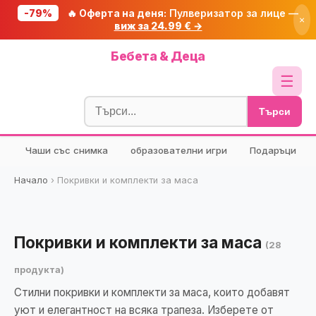
-79%
🔥 Оферта на деня:
Пулверизатор за лице —
×
виж за 24.99 € →
Начало
Бебета & Деца
🔥 Намаления
☰
Блог
Търси
🧮 Калкулатори
Чаши със снимка
образователни игри
Подаръци
🔍 Намери продукт
🎁 Подарък
Начало
›
Покривки и комплекти за маса
🎟️ Купони
Покривки и комплекти за маса
(28
продукта)
Стилни покривки и комплекти за маса, които добавят
уют и елегантност на всяка трапеза. Изберете от