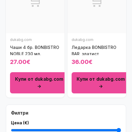
🛒
🛒
dukabg.com
dukabg.com
Чаши 4 бр. BONBISTRO
Ледарка BONBISTRO
NOBLE 230 мл.
BAR, златист
27.00€
36.00€
Купи от dukabg.com
Купи от dukabg.com
→
→
Филтри
Цена (€)