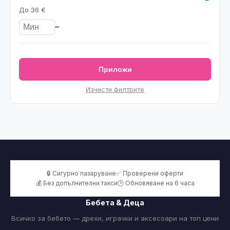
До
36 €
–
Приложи
Изчисти филтрите
🔒 Сигурно пазаруване
✅ Проверени оферти
💰 Без допълнителни такси
🕒 Обновяване на 6 часа
Бебета & Деца
Всичко за бебето — дрехи, играчки и аксесоари на топ цени