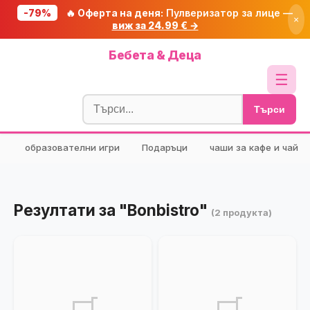
-79%
🔥 Оферта на деня:
Пулверизатор за лице —
×
виж за 24.99 € →
Начало
Бебета & Деца
🔥 Намаления
☰
Блог
Търси
🧮 Калкулатори
образователни игри
Подаръци
чаши за кафе и чай
🔍 Намери продукт
🎁 Подарък
🎟️ Купони
Резултати за "Bonbistro"
(2 продукта)