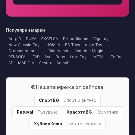
Популярни марки
Art gift
DUKA
EXCELSA
Dreboliikicom
Viga toys
New Classic Toys
HOMLA
BS Toys
ooky Toy
Grabnetecom
Biberschatz
Wooden Magic
PENSOFAL
F2D
Svetli Baby
Lelin Toys
MEPAL
Teifoc
SP
MARIELA
Sevtex
SampP
🌐 Нашата мрежа от сайтове
СпортBG
· Спорт и фитнес
Patuvai
· Пътуване
КрасотаBG
· Козметика
ХубаваКожа
· Грижа за кожата