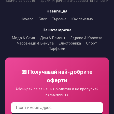
Всичко за бебето — дрехи, играчки и аксесоари на топ цени
Навигация
Начало
Блог
Търсене
Как печелим
Нашата мрежа
Мода & Стил
Дом & Ремонт
Здраве & Красота
Часовници & Бижута
Електроника
Спорт
Парфюми
📧 Получавай най-добрите
оферти
Абонирай се за нашия бюлетин и не пропускай
намаленията