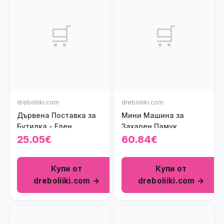
🛒
🛒
dreboliiki.com
dreboliiki.com
Дървена Поставка за
Мини Машина за
Бутилка - Елен
Захарен Памук
25.05€
60.84€
Купи от
Купи от
dreboliiki.com →
dreboliiki.com →