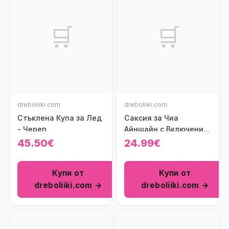
🛒
🛒
dreboliiki.com
dreboliiki.com
Стъклена Купа за Лед
Саксия за Чиа
- Череп
Айнщайн с Включени
Семена
45.50€
24.99€
Купи от
Купи от
dreboliiki.com →
dreboliiki.com →