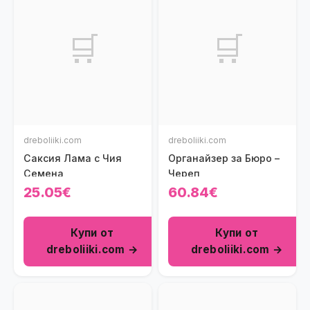
🛒
🛒
dreboliiki.com
dreboliiki.com
Саксия Лама с Чия
Органайзер за Бюро –
Семена
Череп
25.05€
60.84€
Купи от
Купи от
dreboliiki.com →
dreboliiki.com →