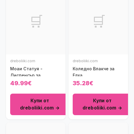
🛒
🛒
dreboliiki.com
dreboliiki.com
Моаи Статуя -
Коледно Влакче за
Диспенсър за
Елха
Кърпички
49.99€
35.28€
Купи от
Купи от
dreboliiki.com →
dreboliiki.com →