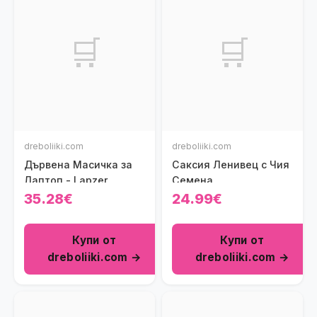
🛒
🛒
dreboliiki.com
dreboliiki.com
Дървена Масичка за
Саксия Ленивец с Чия
Лаптоп - Lapzer
Семена
35.28€
24.99€
Купи от
Купи от
dreboliiki.com →
dreboliiki.com →