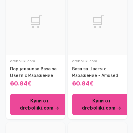
🛒
🛒
dreboliiki.com
dreboliiki.com
Порцеланова Ваза за
Ваза за Цветя с
Цветя с Изражение
Изражение - Amused
60.84€
60.84€
Купи от
Купи от
dreboliiki.com →
dreboliiki.com →