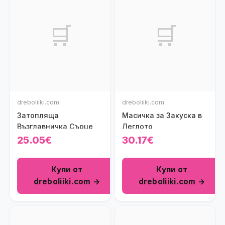
🛒
🛒
dreboliiki.com
dreboliiki.com
Затопляща
Масичка за Закуска в
Възглавничка Сърце
Леглото
25.05€
30.17€
Купи от
Купи от
dreboliiki.com →
dreboliiki.com →