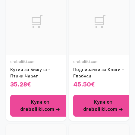
🛒
🛒
dreboliiki.com
dreboliiki.com
Кутия за Бижута -
Подпирачки за Книги –
Птичи Череп
Глобуси
35.28€
45.50€
Купи от
Купи от
dreboliiki.com →
dreboliiki.com →