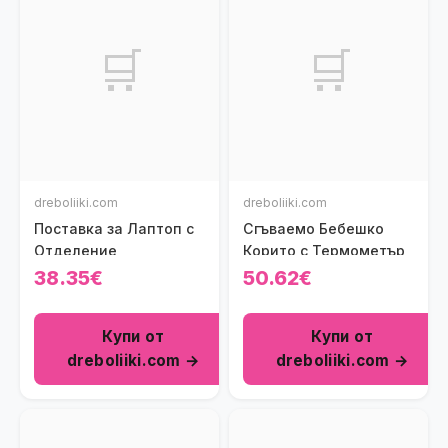
🛒
🛒
dreboliiki.com
dreboliiki.com
Поставка за Лаптоп с
Сгъваемо Бебешко
Отделение
Корито с Термометър
38.35€
50.62€
Купи от
Купи от
dreboliiki.com →
dreboliiki.com →