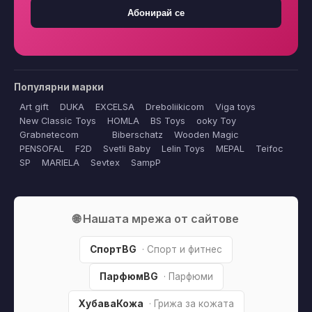
Абонирай се
Популярни марки
Art gift
DUKA
EXCELSA
Dreboliikicom
Viga toys
New Classic Toys
HOMLA
BS Toys
ooky Toy
Grabnetecom
Biberschatz
Wooden Magic
PENSOFAL
F2D
Svetli Baby
Lelin Toys
MEPAL
Teifoc
SP
MARIELA
Sevtex
SampP
🌐 Нашата мрежа от сайтове
СпортBG
· Спорт и фитнес
ПарфюмBG
· Парфюми
ХубаваКожа
· Грижа за кожата