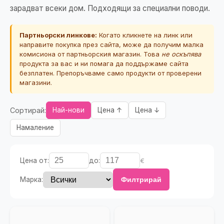
зарадват всеки дом. Подходящи за специални поводи.
Партньорски линкове:
Когато кликнете на линк или
направите покупка през сайта, може да получим малка
комисиона от партньорския магазин. Това
не оскъпява
продукта за вас и ни помага да поддържаме сайта
безплатен. Препоръчваме само продукти от проверени
магазини.
Сортирай:
Най-нови
Цена ↑
Цена ↓
Намаление
Цена от:
до:
€
Марка:
Филтрирай