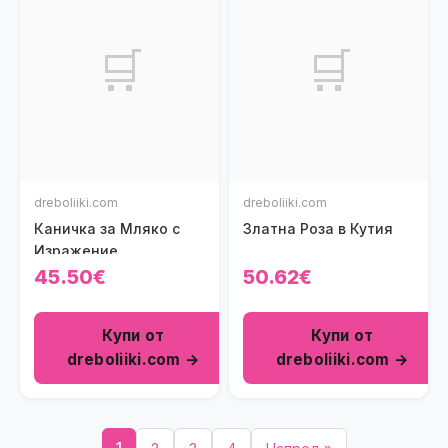
🛒
🛒
dreboliiki.com
dreboliiki.com
Каничка за Мляко с
Златна Роза в Кутия
Изражение
45.50€
50.62€
Купи от
Купи от
dreboliiki.com →
dreboliiki.com →
1