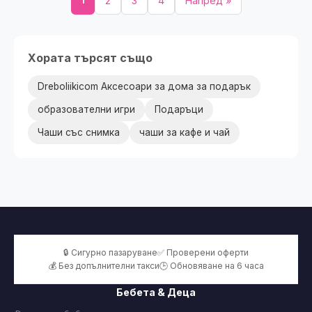
2
3
4
Напред »
Хората търсят също
Dreboliikicom Аксесоари за дома за подарък
образователни игри
Подаръци
Чаши със снимка
чаши за кафе и чай
🔒 Сигурно пазаруване
✅ Проверени оферти
💰 Без допълнителни такси
🕒 Обновяване на 6 часа
Бебета & Деца