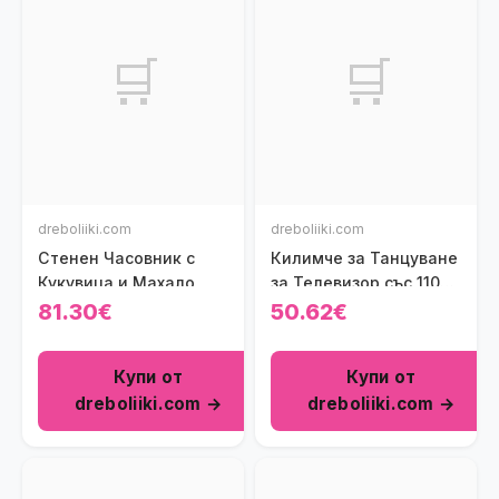
🛒
🛒
dreboliiki.com
dreboliiki.com
Стенен Часовник с
Килимче за Танцуване
Кукувица и Махало
за Телевизор със 110
Песни
81.30€
50.62€
Купи от
Купи от
dreboliiki.com →
dreboliiki.com →