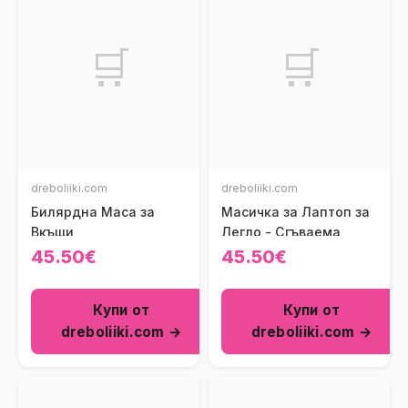
🛒
🛒
dreboliiki.com
dreboliiki.com
Билярдна Маса за
Масичка за Лаптоп за
Вкъщи
Легло - Сгъваема
45.50€
45.50€
Купи от
Купи от
dreboliiki.com →
dreboliiki.com →