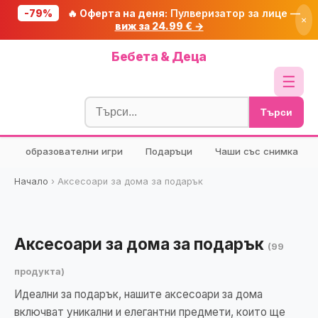
-79%
🔥 Оферта на деня:
Пулверизатор за лице —
×
виж за 24.99 € →
Начало
Бебета & Деца
🔥 Намаления
☰
Блог
Търси
🧮 Калкулатори
образователни игри
Подаръци
Чаши със снимка
🔍 Намери продукт
🎁 Подарък
Начало
›
Аксесоари за дома за подарък
🎟️ Купони
Аксесоари за дома за подарък
(99
продукта)
Идеални за подарък, нашите аксесоари за дома
включват уникални и елегантни предмети, които ще