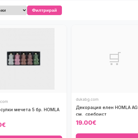
Филтрирай
🛒
dukabg.com
.com
Декорация елен HOMLA AG
исулки мечета 5 бр. HOMLA
см., сребрист
19.00€
0€