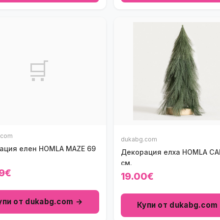
🛒
.com
dukabg.com
ация елен HOMLA MAZE 69
Декорация елха HOMLA CA
см.
9€
19.00€
упи от dukabg.com →
Купи от dukabg.com