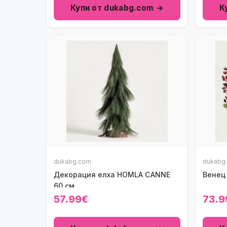
Купи от dukabg.com →
К
dukabg.com
dukabg
Декорация елха HOMLA CANNE
Венец 
60 см.
57.99€
73.9