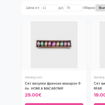
Цена от:
до:
€
Марка:
dukabg.com
dukabg
Сет висулки френски макарон 9
Сет в
бр. HOMLA MACARONIE
BEAR
29.00€
19.0