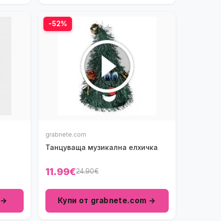
-52%
grabnete.com
Танцуваща музикална елхичка
11.99€
24.90€
 →
Купи от grabnete.com →