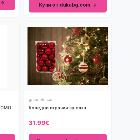
 →
Купи от dukabg.com →
grabnete.com
GNOMO
Коледни играчки за елха
31.99€