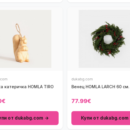
.com
dukabg.com
ка катеричка HOMLA TIRO
Венец HOMLA LARCH 60 см.
0€
77.99€
упи от dukabg.com →
Купи от dukabg.com