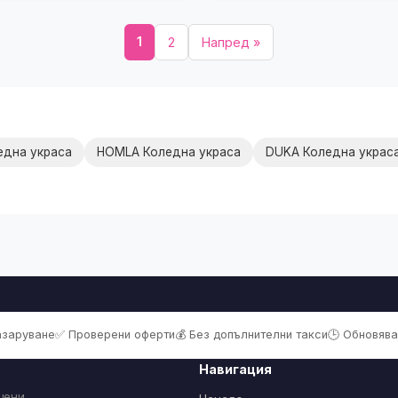
1
2
Напред »
една украса
HOMLA Коледна украса
DUKA Коледна украс
пазаруване
✅ Проверени оферти
💰 Без допълнителни такси
🕒 Обновява
Навигация
цени