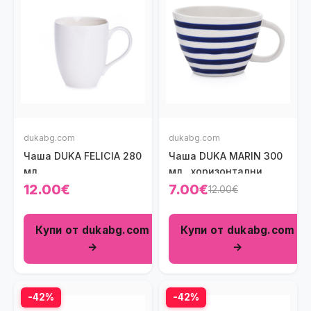
dukabg.com
dukabg.com
Чаша DUKA FELICIA 280
Чаша DUKA MARIN 300
мл.
мл., хоризонтални
черти, син
12.00€
7.00€
12.00€
Купи от dukabg.com
Купи от dukabg.com
→
→
-42%
-42%