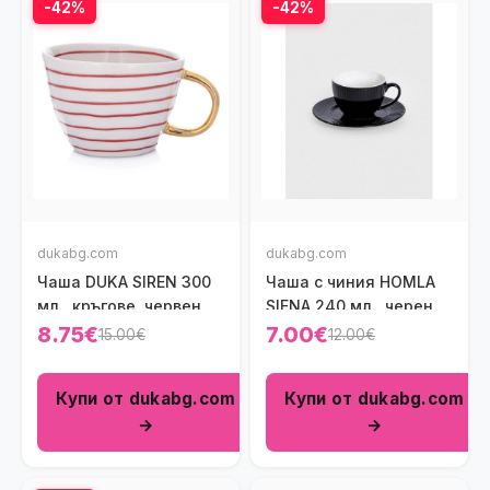
-42%
-42%
dukabg.com
dukabg.com
Чаша DUKA SIREN 300
Чаша с чиния HOMLA
мл., кръгове, червен
SIENA 240 мл., черен
8.75€
7.00€
15.00€
12.00€
Купи от dukabg.com
Купи от dukabg.com
→
→