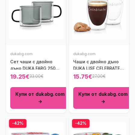
dukabg.com
dukabg.com
Сет чаши с двойно
Чаши с двойно дъно
дъно DUKA FARG 250
DUKA LISE CELEBRATE
мл., сив
300 мл.
19.25€
15.75€
33.00€
27.00€
Купи от dukabg.com
Купи от dukabg.com
→
→
-42%
-42%