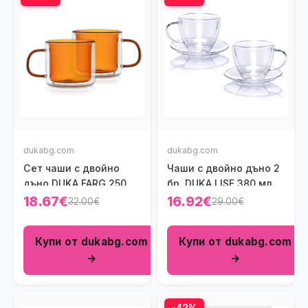
dukabg.com
dukabg.com
Сет чаши с двойно
Чаши с двойно дъно 2
дъно DUKA FARG 250
бр. DUKA LISE 380 мл.
мл., оранжев
18.67€
16.92€
32.00€
29.00€
Купи от dukabg.com
Купи от dukabg.com
→
→