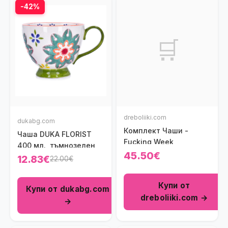
-42%
🛒
dreboliiki.com
dukabg.com
Комплект Чаши -
Чаша DUKA FLORIST
Fucking Week
400 мл., тъмнозелен
45.50€
12.83€
22.00€
Купи от
Купи от dukabg.com
dreboliiki.com →
→