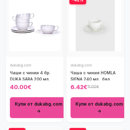
-42%
dukabg.com
dukabg.com
Чаши с чинии 4 бр.
Чаша с чиния HOMLA
DUKA SARA 200 мл.
SIENA 240 мл., бял
40.00€
6.42€
11.00€
Купи от dukabg.com
Купи от dukabg.com
→
→