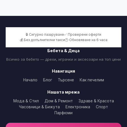
🔒 Сигурно пазаруване
✅ Проверени оферти
💰 Без допълнителни такси
🕒 Обновяване на 6 часа
Бебета & Деца
Всичко за бебето — дрехи, играчки и аксесоари на топ цени
Навигация
Начало
Блог
Търсене
Как печелим
Нашата мрежа
Мода & Стил
Дом & Ремонт
Здраве & Красота
Часовници & Бижута
Електроника
Спорт
Парфюми