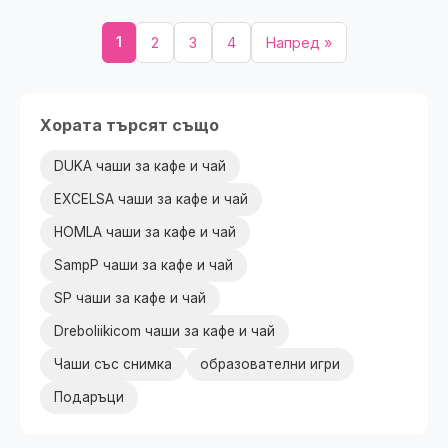
1
2
3
4
Напред »
Хората търсят също
DUKA чаши за кафе и чай
EXCELSA чаши за кафе и чай
HOMLA чаши за кафе и чай
SampP чаши за кафе и чай
SP чаши за кафе и чай
Dreboliikicom чаши за кафе и чай
Чаши със снимка
образователни игри
Подаръци