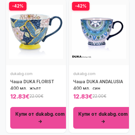
-42%
-42%
dukabg.com
dukabg.com
Чаша DUKA FLORIST
Чаша DUKA ANDALUSIA
400 мл., жълт
400 мл., син
12.83€
12.83€
22.00€
22.00€
Купи от dukabg.com
Купи от dukabg.com
→
→