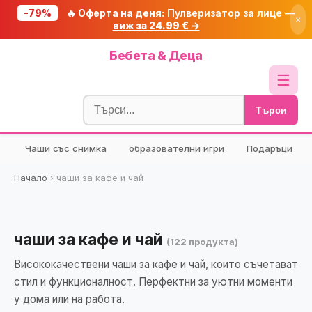
-79%
🔥 Оферта на деня:
Пулверизатор за лице —
×
виж за 24.99 € →
Начало
Бебета & Деца
🔥 Намаления
☰
Блог
Търси
🧮 Калкулатори
Чаши със снимка
образователни игри
Подаръци
🔍 Намери продукт
🎁 Подарък
Начало
›
чаши за кафе и чай
🎟️ Купони
чаши за кафе и чай
(122 продукта)
Висококачествени чаши за кафе и чай, които съчетават
стил и функционалност. Перфектни за уютни моменти
у дома или на работа.