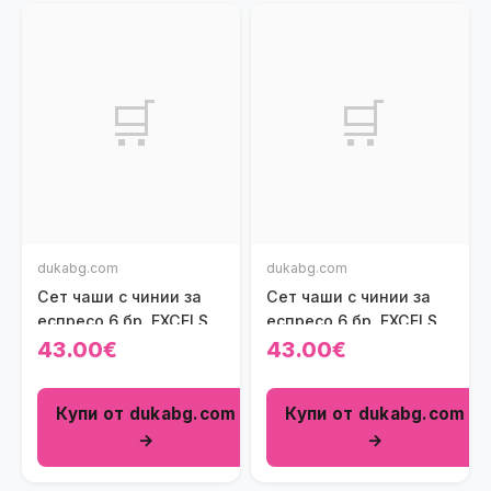
🛒
🛒
dukabg.com
dukabg.com
Сет чаши с чинии за
Сет чаши с чинии за
еспресо 6 бр. EXCELSA
еспресо 6 бр. EXCELSA
SNOWMAN 90 мл.
TARTAN GNOME 70 мл.
43.00€
43.00€
Купи от dukabg.com
Купи от dukabg.com
→
→