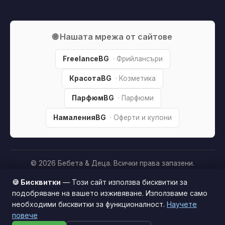
🌐 Нашата мрежа от сайтове
FreelanceBG
· Фрийлансъри
КрасотаBG
· Козметика
ПарфюмBG
· Парфюми
НамаленияBG
· Оферти и купони
© 2026 Бебета & Деца. Всички права запазени.
Партньорско разкриване:
Този сайт е независим и
🍪 Бисквитки
— Този сайт използва бисквитки за
съдържа партньорски (affiliate) линкове. Когато купите
подобряване на вашето изживяване. Използваме само
продукт през тях, може да получим малка комисиона от
необходими бисквитки за функционалност.
Научете
Този сайт използва бисквитки за по-добро
магазина —
без
това да оскъпява покупката за вас. Това
повече
потребителско изживяване.
Научи повече
ни помага да поддържаме сайта безплатен.
Как