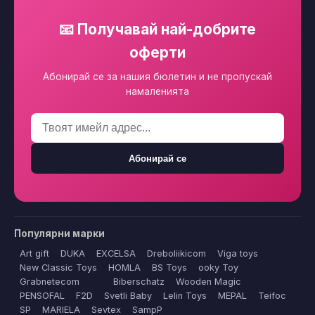
📧 Получавай най-добрите
оферти
Абонирай се за нашия бюлетин и не пропускай
намаленията
Абонирай се
Популярни марки
Art gift
DUKA
EXCELSA
Dreboliikicom
Viga toys
New Classic Toys
HOMLA
BS Toys
ooky Toy
Grabnetecom
Biberschatz
Wooden Magic
PENSOFAL
F2D
Svetli Baby
Lelin Toys
MEPAL
Teifoc
SP
MARIELA
Sevtex
SampP