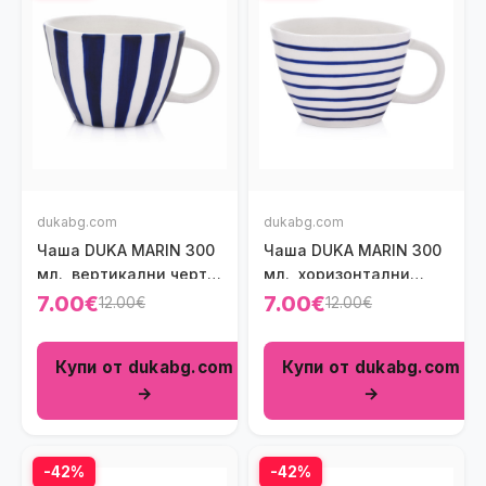
dukabg.com
dukabg.com
Чаша DUKA MARIN 300
Чаша DUKA MARIN 300
мл., вертикални черти,
мл., хоризонтални
син
тънки черти, син
7.00€
7.00€
12.00€
12.00€
Купи от dukabg.com
Купи от dukabg.com
→
→
-42%
-42%