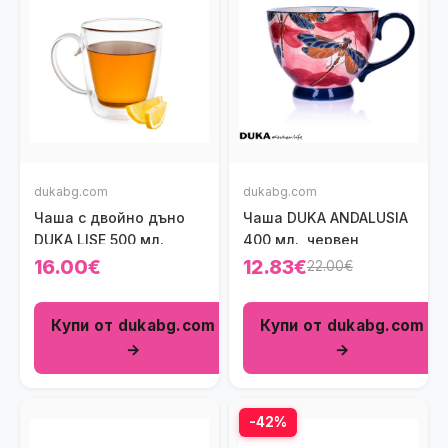
dukabg.com
dukabg.com
Чаша с двойно дъно
Чаша DUKA ANDALUSIA
DUKA LISE 500 мл.
400 мл., червен
16.00€
12.83€
22.00€
Купи от dukabg.com
Купи от dukabg.com
→
→
-42%