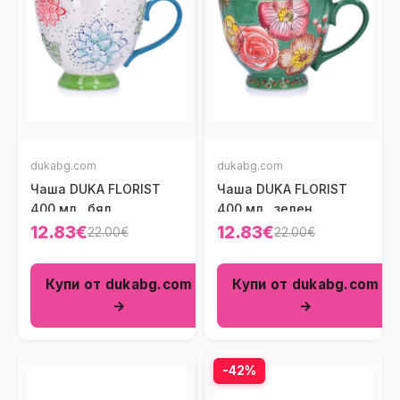
dukabg.com
dukabg.com
Чаша DUKA FLORIST
Чаша DUKA FLORIST
400 мл., бял
400 мл., зелен
12.83€
12.83€
22.00€
22.00€
Купи от dukabg.com
Купи от dukabg.com
→
→
-42%