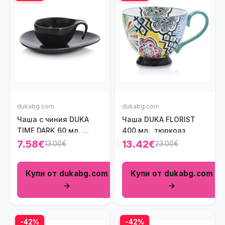
dukabg.com
dukabg.com
Чаша с чиния DUKA
Чаша DUKA FLORIST
TIME DARK 60 мл.,
400 мл., тюркоаз
черен
7.58€
13.42€
13.00€
23.00€
Купи от dukabg.com
Купи от dukabg.com
→
→
-42%
-42%