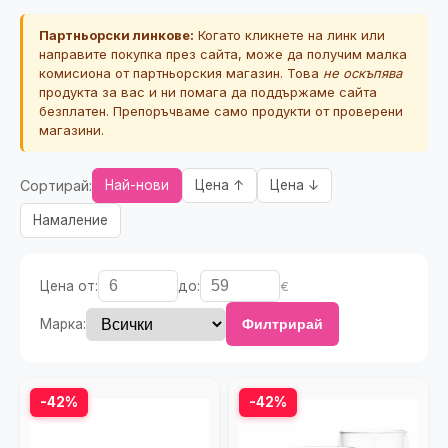
Партньорски линкове:
Когато кликнете на линк или
направите покупка през сайта, може да получим малка
комисиона от партньорския магазин. Това
не оскъпява
продукта за вас и ни помага да поддържаме сайта
безплатен. Препоръчваме само продукти от проверени
магазини.
Сортирай:
Най-нови
Цена ↑
Цена ↓
Намаление
Цена от:
до:
€
Марка:
Филтрирай
-42%
-42%