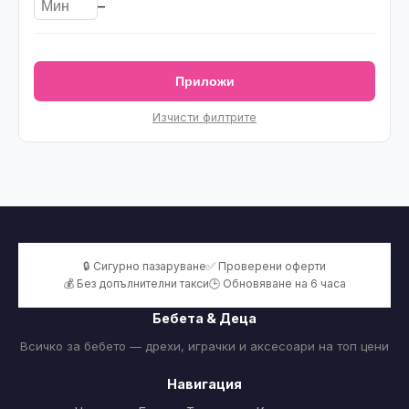
–
Приложи
Изчисти филтрите
🔒 Сигурно пазаруване
✅ Проверени оферти
💰 Без допълнителни такси
🕒 Обновяване на 6 часа
Бебета & Деца
Всичко за бебето — дрехи, играчки и аксесоари на топ цени
Навигация