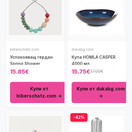
biberschatz.com
dukabg.com
Успокояващ гердан
Купа HOMLA CASPER
Spring Shower
4000 мл.
15.85€
15.75€
27.00€
Купи от
Купи от dukabg.com
biberschatz.com →
→
-42%