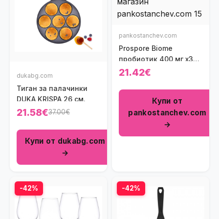
pankostanchev.com
Prospore Biome
пробиотик 400 мг x30
капсули
21.42€
dukabg.com
Тиган за палачинки
DUKA KRISPA 26 см.
Купи от
21.58€
pankostanchev.com
37.00€
→
Купи от dukabg.com
→
-42%
-42%