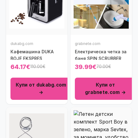
dukabg.com
grabnete.com
Кафемашина DUKA
Електрическа четка за
BOJE EKSPRES
баня SPIN SCRUBBER
64.17€
39.99€
110.00€
70.00€
Купи от dukabg.com
Купи от
→
grabnete.com →