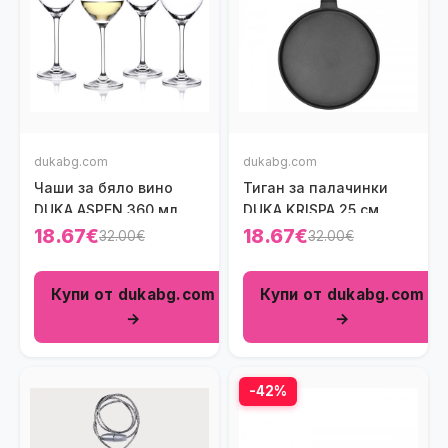
dukabg.com
dukabg.com
Чаши за бяло вино
Тиган за палачинки
DUKA ASPEN 360 мл.
DUKA KRISPA 25 см.
18.67€
18.67€
32.00€
32.00€
Купи от dukabg.com
Купи от dukabg.com
→
→
-42%