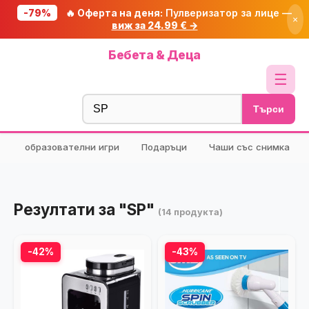
-79%
🔥 Оферта на деня:
Пулверизатор за лице —
×
виж за 24.99 € →
Начало
Бебета & Деца
🔥 Намаления
☰
Блог
Търси
🧮 Калкулатори
образователни игри
Подаръци
Чаши със снимка
🔍 Намери продукт
🎁 Подарък
🎟️ Купони
Резултати за "SP"
(14 продукта)
-42%
-43%