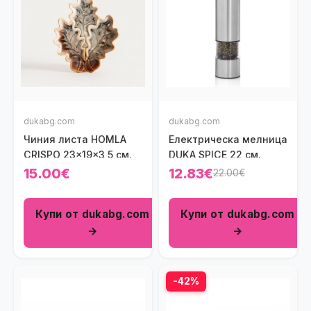
dukabg.com
dukabg.com
Чиния листа HOMLA
Електрическа мелница
CRISPO 23x19x3,5 см.
DUKA SPICE 22 см.
15.00€
12.83€
22.00€
Купи от dukabg.com
Купи от dukabg.com
→
→
-42%