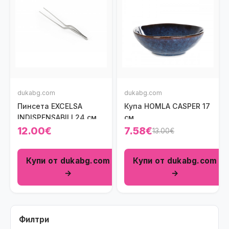
dukabg.com
dukabg.com
Пинсета EXCELSA
Купа HOMLA CASPER 17
INDISPENSABILI 24 см.
см.
12.00€
7.58€
13.00€
Купи от dukabg.com
Купи от dukabg.com
→
→
Филтри