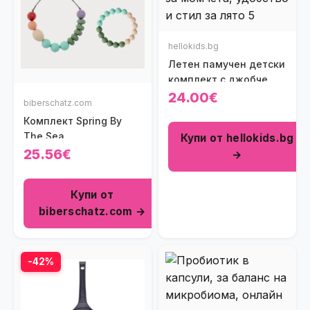
hellokids.bg
Летен памучен детски
комплект с джобче
Sport Boy в зелено
24.00€
biberschatz.com
Комплект Spring By
The Sea
Купи от hellokids.bg
25.56€
→
Купи от
biberschatz.com →
-42%