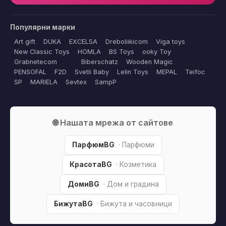
Популярни марки
Art gift
DUKA
EXCELSA
Dreboliikicom
Viga toys
New Classic Toys
HOMLA
BS Toys
ooky Toy
Grabnetecom
Biberschatz
Wooden Magic
PENSOFAL
F2D
Svetli Baby
Lelin Toys
MEPAL
Teifoc
SP
MARIELA
Sevtex
SampP
🌐 Нашата мрежа от сайтове
ПарфюмBG
· Парфюми
КрасотаBG
· Козметика
ДомиBG
· Дом и градина
БижутаBG
· Бижута и часовници