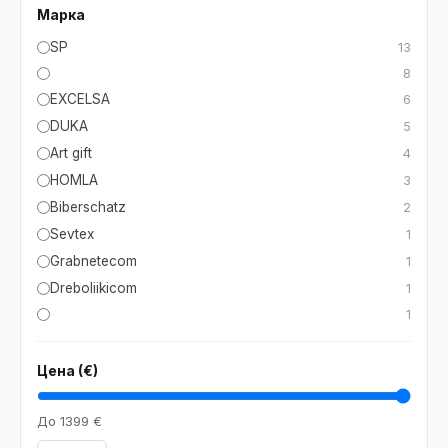
Марка
SP
13
8
EXCELSA
6
DUKA
5
Art gift
4
HOMLA
3
Biberschatz
2
Sevtex
1
Grabnetecom
1
Dreboliikicom
1
1
Цена (€)
До
1399 €