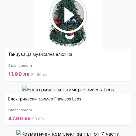
Танцуваща музикална елхичка
Grabnetecom
11.99 лв
24.90 лв
Електрически тример Flawless Legs
Grabnetecom
47.80 лв
99.00 лв