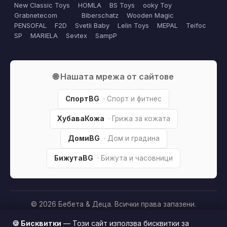
New Classic Toys
HOMLA
BS Toys
ooky Toy
Grabnetecom
Biberschatz
Wooden Magic
PENSOFAL
F2D
Svetli Baby
Lelin Toys
MEPAL
Teifoc
SP
MARIELA
Sevtex
SampP
🌐 Нашата мрежа от сайтове
СпортBG
· Спорт и фитнес
ХубаваКожа
· Грижа за кожата
ДомиBG
· Дом и градина
БижутаBG
· Бижута и часовници
© 2026 Бебета & Деца. Всички права запазени.
Партньорско разкриване:
Този сайт е независим и
🍪 Бисквитки
— Този сайт използва бисквитки за