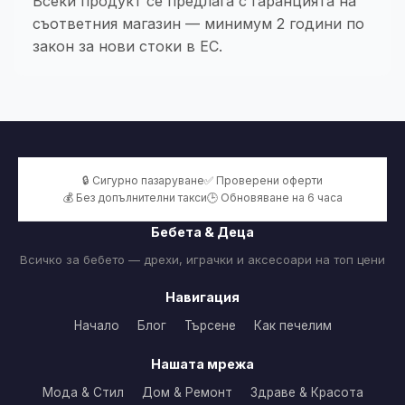
Всеки продукт се предлага с гаранцията на
съответния магазин — минимум 2 години по
закон за нови стоки в ЕС.
🔒 Сигурно пазаруване
✅ Проверени оферти
💰 Без допълнителни такси
🕒 Обновяване на 6 часа
Бебета & Деца
Всичко за бебето — дрехи, играчки и аксесоари на топ цени
Навигация
Начало
Блог
Търсене
Как печелим
Нашата мрежа
Мода & Стил
Дом & Ремонт
Здраве & Красота