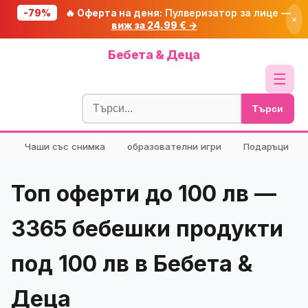
-79%
🔥 Оферта на деня:
Пулверизатор за лице —
×
виж за 24.99 € →
Начало
Бебета & Деца
🔥 Намаления
☰
Блог
Търси
🧮 Калкулатори
Чаши със снимка
образователни игри
Подаръци
🔍 Намери продукт
🎁 Подарък
Топ оферти до 100 лв —
🎟️ Купони
3365 бебешки продукти
под 100 лв в Бебета &
Деца