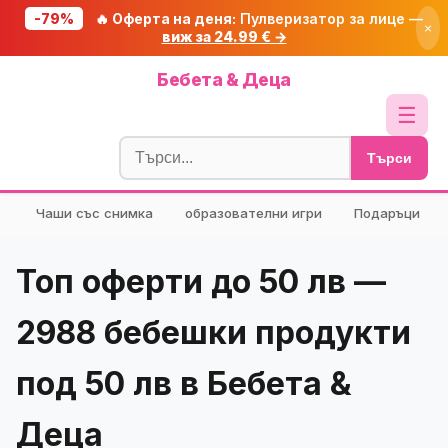
-79%
🔥 Оферта на деня:
Пулверизатор за лице —
×
виж за 24.99 € →
Начало
Бебета & Деца
🔥 Намаления
☰
Блог
Търси
🧮 Калкулатори
Чаши със снимка
образователни игри
Подаръци
🔍 Намери продукт
🎁 Подарък
Топ оферти до 50 лв —
🎟️ Купони
2988 бебешки продукти
под 50 лв в Бебета &
Деца