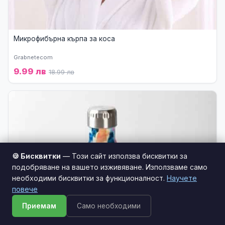
Микрофибърна кърпа за коса
Grabnetecom
9.99 лв
18.99 лв
🍪 Бисквитки
— Този сайт използва бисквитки за
подобряване на вашето изживяване. Използваме само
необходими бисквитки за функционалност.
Научете
Този сайт използва бисквитки за по-добро
повече
потребителско изживяване.
Научи повече
Приемам
Само необходими
Приемам