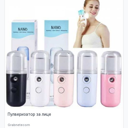
Пулверизатор за лице
Grabnetecom