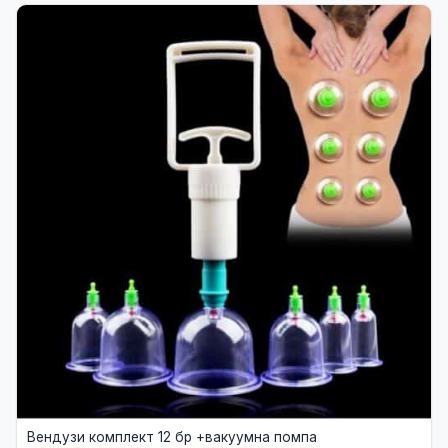
Вендузи комплект 12 бр +вакуумна помпа