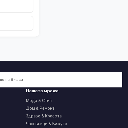
не на 6 часа
Нашата мрежа
Мода & Стил
Дом & Ремонт
Здраве & Красота
Часовници & Бижута