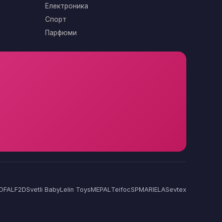
Електроника
Спорт
Парфюми
OFAL
F2D
Svetli Baby
Lelin Toys
MEPAL
Teifoc
SP
MARIELA
Sevtex