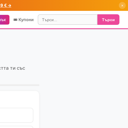
99 € →
×
рък
🎟️ Купони
Търси
тта ти със