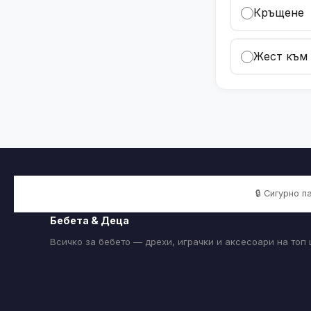
Кръщене
Жест към
🔒 Сигурно 
Бебета & Деца
Всичко за бебето — дрехи, играчки и аксесоари на топ 