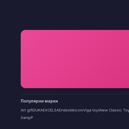
Популярни марки
Art gift
DUKA
EXCELSA
Dreboliikicom
Viga toys
New Classic To
SampP