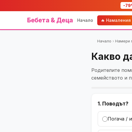
-79
Бебета & Деца
Начало
🔥 Намаления
Начало
›
Намери 
Какво д
Родителите помн
семейството и п
1. Поводът?
Погача / 