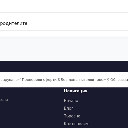
 родителите
пазаруване
✅ Проверени оферти
💰 Без допълнителни такси
🕒 Обновява
Навигация
цени
Начало
Блог
Търсене
Как печелим