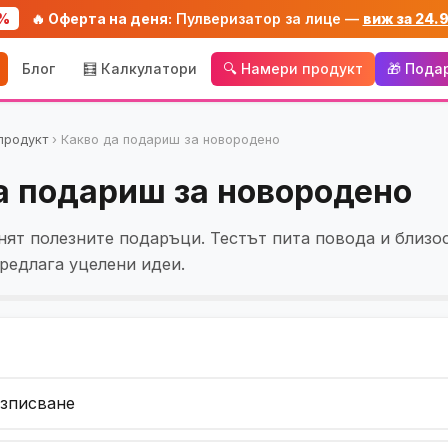
%
🔥 Оферта на деня:
Пулверизатор за лице —
виж за 24.
Блог
🧮 Калкулатори
🔍 Намери продукт
🎁 Пода
продукт
›
Какво да подариш за новородено
а подариш за новородено
ят полезните подаръци. Тестът пита повода и близос
редлага уцелени идеи.
изписване