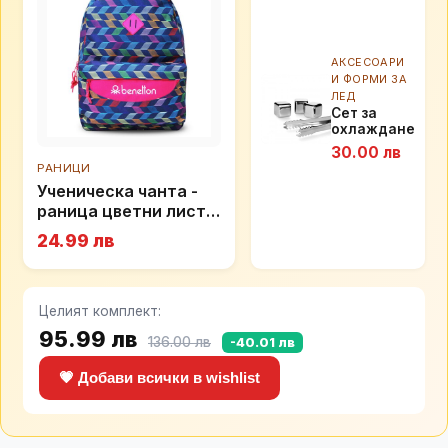
АКСЕСОАРИ
И ФОРМИ ЗА
ЛЕД
Сет за
охлаждане
9 бр.
30.00 лв
HOMLA
РАНИЦИ
ALCOLE
Ученическа чанта -
раница цветни листа
Benetton
24.99 лв
Целият комплект:
95.99 лв
136.00 лв
-40.01 лв
💗 Добави всички в wishlist