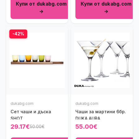
Купи от dukabg.com
Купи от dukabg.com
→
→
-42%
dukabg.com
dukabg.com
Сет чаши и дъска
Чаши за мартини 6бр.
SHOT
DUKA AURA
29.17€
55.00€
50.00€