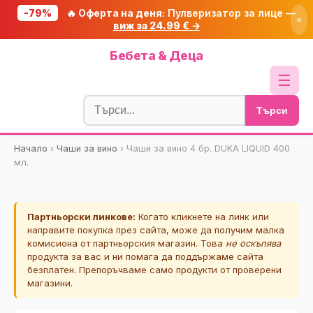
-79%
🔥 Оферта на деня:
Пулверизатор за лице —
×
виж за 24.99 € →
Начало
Бебета & Деца
🔥 Намаления
☰
Блог
Търси
🧮 Калкулатори
Начало
›
Чаши за вино
›
Чаши за вино 4 бр. DUKA LIQUID 400
🔍 Намери продукт
мл.
🎁 Подарък
🎟️ Купони
Партньорски линкове:
Когато кликнете на линк или
направите покупка през сайта, може да получим малка
комисиона от партньорския магазин. Това
не оскъпява
продукта за вас и ни помага да поддържаме сайта
безплатен. Препоръчваме само продукти от проверени
магазини.