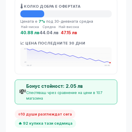
🌡️ КОЛКО ДОБРА Е ОФЕРТАТА
💡 Средна цена
Цената е
7%
под 30-дневната средна
Най-ниска
Средна
Най-висока
40.88 лв
44.04 лв
47.15 лв
📈 ЦЕНА ПОСЛЕДНИТЕ 30 ДНИ
47
41
08.07
06.08
Бонус стойност: 2.05 лв
💸
Спестяваш чрез сравнение на цени в 107
магазина
10 души разглеждат сега
🔥 92 купиха тази седмица