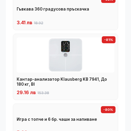
Гъвкава 360 градусова пръскачка
3.41 лв
18.92
-81%
Кантар-анализатор Klausberg KB 7941, До
180 кг, BI
29.16 лв
153.38
-80%
Игра с топче и 6 бр. чаши за напиване