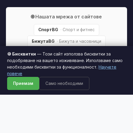
🌐 Нашата мрежа от сайтове
СпортBG
· Спорт и фитнес
БижутаBG
· Бижута и часовници
ПарфюмBG
· Парфюми
🍪 Бисквитки
— Този сайт използва бисквитки за
подобряване на вашето изживяване. Използваме само
ТехникаBG
· Техника и електроника
необходими бисквитки за функционалност.
Научете
Този сайт използва бисквитки за по-добро
повече
потребителско изживяване.
Научи повече
Приемам
Само необходими
Приемам
© 2026 Бебета & Деца. Всички права запазени.
Партньорско разкриване:
Този сайт е независим и
съдържа партньорски (affiliate) линкове. Когато купите
продукт през тях, може да получим малка комисиона от
магазина —
без
това да оскъпява покупката за вас. Това
ни помага да поддържаме сайта безплатен.
Как
печелим »