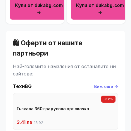
Купи от dukabg.com
Купи от dukabg.com
→
→
🛍️ Оферти от нашите
партньори
Най-големите намаления от останалите ни
сайтове:
ТехнBG
Виж още →
-82%
Гъвкава 360 градусова пръскачка
3.41 лв
18.92