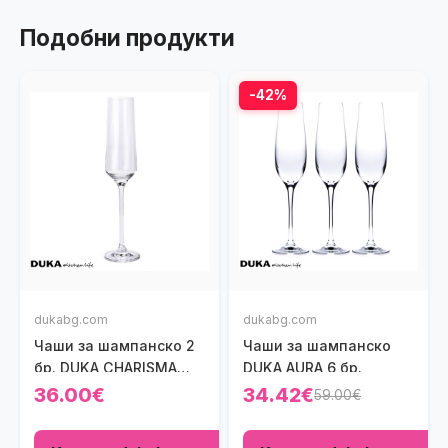
Подобни продукти
-42%
dukabg.com
dukabg.com
Чаши за шампанско 2
Чаши за шампанскo
бр. DUKA CHARISMA
DUKA AURA 6 бр.
190мл.
36.00€
34.42€
59.00€