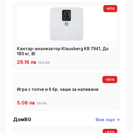
-81%
Кантар-анализатор Klausberg KB 7941, До
180 кг, BI
29.16 лв
153.38
-80%
Игра с топче и 6 бр. чаши за напиване
5.08 лв
25.56
ДомBG
Виж още →
-82%