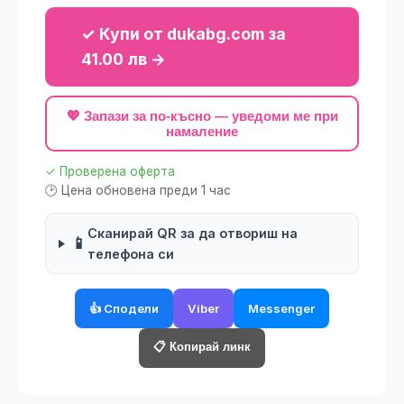
✓ Купи от dukabg.com за
41.00 лв →
💖 Запази за по-късно — уведоми ме при
намаление
✓ Проверена оферта
🕑 Цена обновена преди 1 час
Сканирай QR за да отвориш на
📱
телефона си
👍 Сподели
Viber
Messenger
📋 Копирай линк