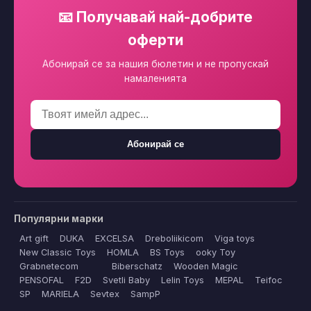
📧 Получавай най-добрите
оферти
Абонирай се за нашия бюлетин и не пропускай
намаленията
Абонирай се
Популярни марки
Art gift
DUKA
EXCELSA
Dreboliikicom
Viga toys
New Classic Toys
HOMLA
BS Toys
ooky Toy
Grabnetecom
Biberschatz
Wooden Magic
PENSOFAL
F2D
Svetli Baby
Lelin Toys
MEPAL
Teifoc
SP
MARIELA
Sevtex
SampP