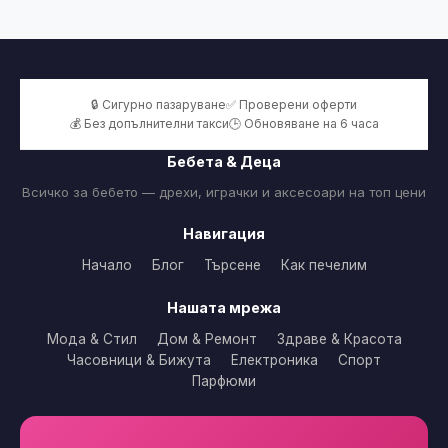
🔒 Сигурно пазаруване
✅ Проверени оферти
💰 Без допълнителни такси
🕒 Обновяване на 6 часа
Бебета & Деца
Всичко за бебето — дрехи, играчки и аксесоари на топ цени
Навигация
Начало
Блог
Търсене
Как печелим
Нашата мрежа
Мода & Стил
Дом & Ремонт
Здраве & Красота
Часовници & Бижута
Електроника
Спорт
Парфюми