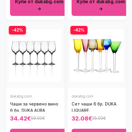
Купи от dukabg.com
Купи от dukabg.com
→
→
-42%
-42%
dukabg.com
dukabg.com
Чаши за червено вино
Сет чаши 6 бр. DUKA
6 бр. DUKA AURA
LIQUARE.
34.42€
32.08€
59.00€
55.00€