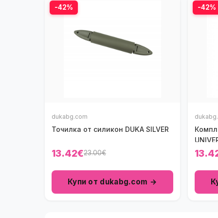
-42%
-42%
dukabg.com
dukabg
Точилка от силикон DUKA SILVER
Компл
UNIVER
13.42€
13.4
23.00€
Купи от dukabg.com →
К