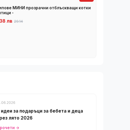
пове МИНИ прозрачни отблъскващи котки
птици -
38 лв
29.14
1.06.2026
 идеи за подаръци за бебета и деца
рез лято 2026
рочети →