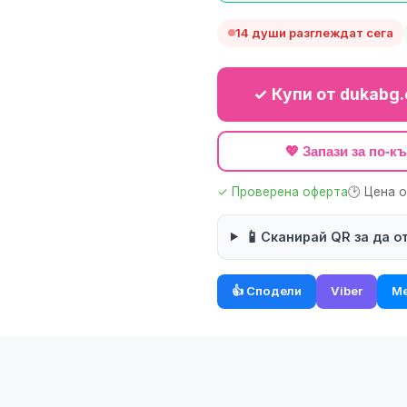
14 души разглеждат сега
✓ Купи от dukabg.
💖 Запази за по-
✓ Проверена оферта
🕑 Цена 
📱
Сканирай QR за да о
👍 Сподели
Viber
Me