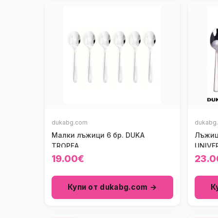
dukabg.com
dukabg
Малки лъжици 6 бр. DUKA
Лъжиц
TROPEA
UNIVE
19.00€
23.0
Купи от dukabg.com →
К