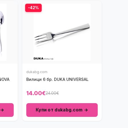
-42%
dukabg.com
NOVA
Вилици 6 бр. DUKA UNIVERSAL
14.00€
24.00€
 →
Купи от dukabg.com →