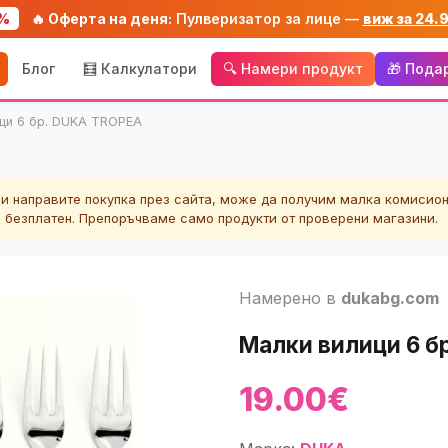
%
🔥 Оферта на деня:
Пулверизатор за лице —
виж за 24.
Блог
🧮 Калкулатори
🔍 Намери продукт
🎁 Пода
ци 6 бр. DUKA TROPEA
ли направите покупка през сайта, може да получим малка комисион
а безплатен. Препоръчваме само продукти от проверени магазини.
Намерено в
dukabg.com
Малки вилици 6 б
19.00€