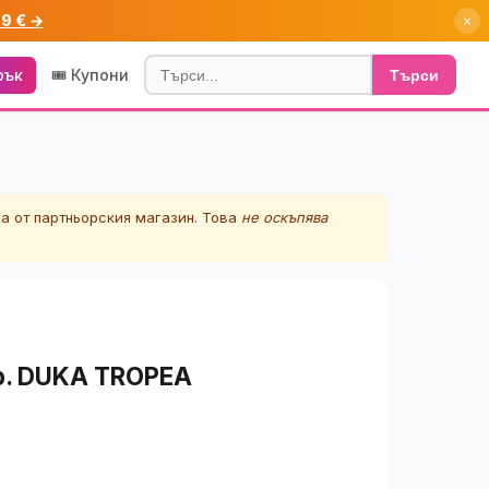
99 € →
×
рък
🎟️ Купони
Търси
а от партньорския магазин. Това
не оскъпява
р. DUKA TROPEA