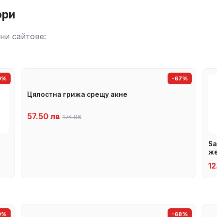
ори
ни сайтове:
9%
-67%
Цялостна грижа срещу акне
57.50 лв
174.86
Sa
же
12
9%
-68%