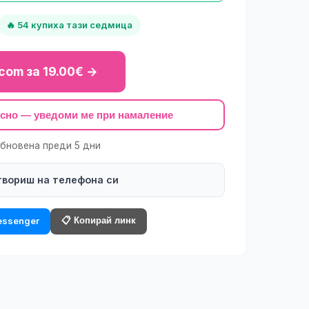
🔥 54 купиха тази седмица
com за 19.00€ →
късно — уведоми ме при намаление
обновена преди 5 дни
твориш на телефона си
📋 Копирай линк
ssenger