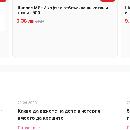
Шипове МИНИ кафяви отблъскващи котки и
Ши
птици - 500
и 
9.38 лв
9.
29.14
25.06.2026
2
:
Какво да кажете на дете в истерия
5
вместо да крещите
п
Прочети →
П