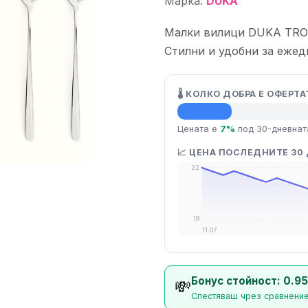
Марка:
DUKA
Малки вилици DUKA TROPE
Стилни и удобни за ежед
🌡️ КОЛКО ДОБРА Е ОФЕРТА
💡 Средна цена
Цената е
7%
под 30-дневнат
📈 ЦЕНА ПОСЛЕДНИТЕ 30
22
19
11.07
Бонус стойност: 0.95
💸
Спестяваш чрез сравнение