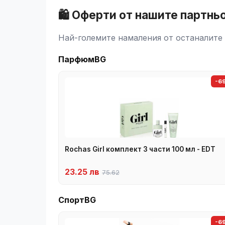
🛍️ Оферти от нашите партнь
Най-големите намаления от останалите 
ПарфюмBG
-6
Rochas Girl комплект 3 части 100 мл - EDT
23.25 лв
75.62
СпортBG
-6