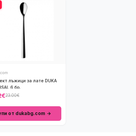
.com
ект лъжици за лате DUKA
SAL 6 бр.
2€
23.00€
упи от dukabg.com →