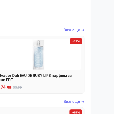
Виж още →
-62%
lvador Dali EAU DE RUBY LIPS парфюм за
ни EDT
.74 лв
33.69
Виж още →
-68%