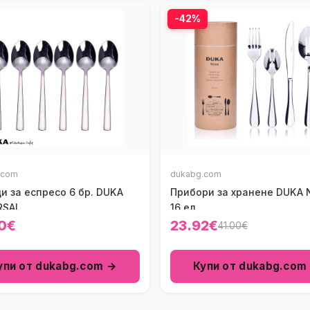
-42%
.com
dukabg.com
и за еспресо 6 бр. DUKA
Прибори за хранене DUKA 
RSAL
16 ел.
0€
23.92€
41.00€
упи от dukabg.com →
Купи от dukabg.com