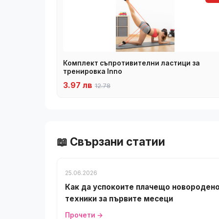
Комплект съпротивителни ластици за
тренировка Inno
3.97 лв
12.78
📖 Свързани статии
25.06.2026
Как да успокоите плачещо новородено
техники за първите месеци
Прочети →