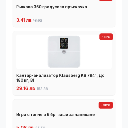
Гъвкава 360 градусова пръскачка
3.41 лв
18.92
-81%
Кантар-анализатор Klausberg KB 7941, До
180 кг, BI
29.16 лв
153.38
-80%
Игра с топче и 6 бр. чаши за напиване
5.08 лв
25.56