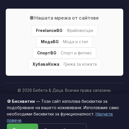
🌐 Нашата мрежа от сайтове
FreelanceBG
· Фрийлансъри
МодаBG
· Мода и стил
СпортBG
· Спорт и фитнес
ХубаваКожа
· Грижа за кожата
© 2026 Бебета & Деца. Всички права запазени.
Партньорско разкриване:
Този сайт е независим и
🍪 Бисквитки
— Този сайт използва бисквитки за
съдържа партньорски (affiliate) линкове. Когато купите
подобряване на вашето изживяване. Използваме само
продукт през тях, може да получим малка комисиона от
необходими бисквитки за функционалност.
Научете
Този сайт използва бисквитки за по-добро
магазина —
без
това да оскъпява покупката за вас. Това
повече
потребителско изживяване.
Научи повече
ни помага да поддържаме сайта безплатен.
Как