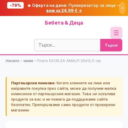
-79%
🔥 Оферта на деня:
Пулверизатор за лице —
×
виж за 24.99 € →
Начало
Бебета & Деца
🔥 Намаления
☰
Блог
Търси
🧮 Калкулатори
Начало
›
чинии
›
Плато EXCELSA AMALFI 20х12,5 см.
🔍 Намери продукт
🎁 Подарък
Партньорски линкове:
Когато кликнете на линк или
🎟️ Купони
направите покупка през сайта, може да получим малка
комисиона от партньорския магазин. Това
не оскъпява
продукта за вас и ни помага да поддържаме сайта
безплатен. Препоръчваме само продукти от проверени
магазини.