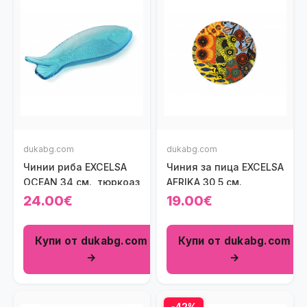
dukabg.com
dukabg.com
Чинии риба EXCELSA
Чиния за пица EXCELSA
OCEAN 34 см., тюркоаз
AFRIKA 30,5 см.
24.00€
19.00€
Купи от dukabg.com
Купи от dukabg.com
→
→
-42%