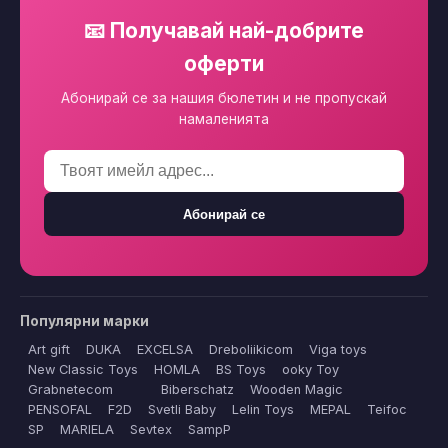
📧 Получавай най-добрите
оферти
Абонирай се за нашия бюлетин и не пропускай
намаленията
Абонирай се
Популярни марки
Art gift
DUKA
EXCELSA
Dreboliikicom
Viga toys
New Classic Toys
HOMLA
BS Toys
ooky Toy
Grabnetecom
Biberschatz
Wooden Magic
PENSOFAL
F2D
Svetli Baby
Lelin Toys
MEPAL
Teifoc
SP
MARIELA
Sevtex
SampP