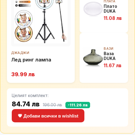
ПЛАТА
Плато
DUKA
FELICIA
11.08 лв
35,5 см.
ВАЗИ
ДЖАДЖИ
Ваза
DUKA
Лед ринг лампа
GLASS 9.5
11.67 лв
см., сив
39.99 лв
Целият комплект:
84.74 лв
196.00 лв
-111.26 лв
💗 Добави всички в wishlist