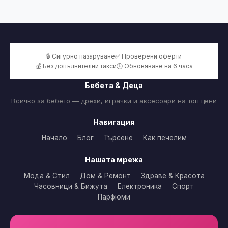
🔒 Сигурно пазаруване
✅ Проверени оферти
💰 Без допълнителни такси
🕒 Обновяване на 6 часа
Бебета & Деца
Всичко за бебето — дрехи, играчки и аксесоари на топ цени
Навигация
Начало
Блог
Търсене
Как печелим
Нашата мрежа
Мода & Стил
Дом & Ремонт
Здраве & Красота
Часовници & Бижута
Електроника
Спорт
Парфюми