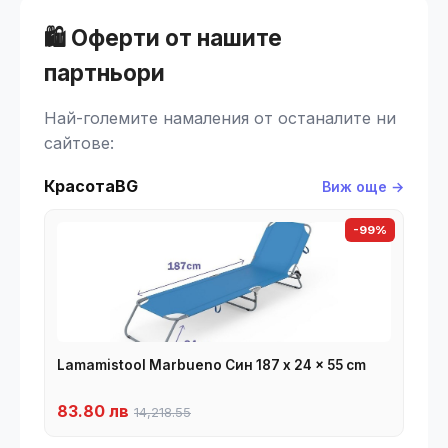
🛍️ Оферти от нашите
партньори
Най-големите намаления от останалите ни
сайтове:
КрасотаBG
Виж още →
-99%
Lamamistool Marbueno Син 187 x 24 x 55 cm
83.80 лв
14,218.55