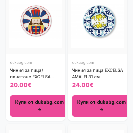
dukabg.com
dukabg.com
Чиния за пица/
Чиния за пица EXCELSA
панетоне EXCELSA
AMALFI 31 см.
VINTAGE CHRISTMAS
20.00€
24.00€
30,5 см.
Купи от dukabg.com
Купи от dukabg.com
→
→