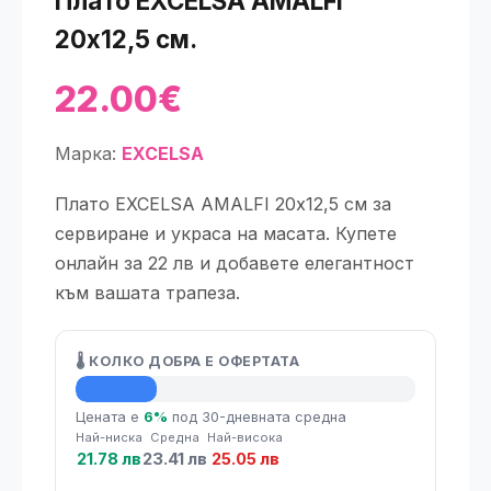
Плато EXCELSA AMALFI
20х12,5 см.
22.00€
Марка:
EXCELSA
Плато EXCELSA AMALFI 20х12,5 см за
сервиране и украса на масата. Купете
онлайн за 22 лв и добавете елегантност
към вашата трапеза.
🌡️ КОЛКО ДОБРА Е ОФЕРТАТА
💡 Средна цена
Цената е
6%
под 30-дневната средна
Най-ниска
Средна
Най-висока
21.78 лв
23.41 лв
25.05 лв