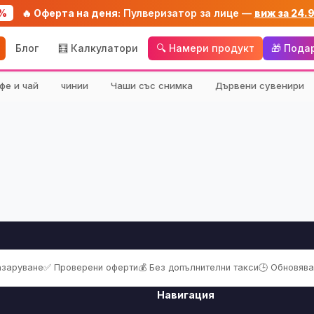
%
🔥 Оферта на деня:
Пулверизатор за лице —
виж за 24.
Блог
🧮 Калкулатори
🔍 Намери продукт
🎁 Пода
фе и чай
чинии
Чаши със снимка
Дървени сувенири
пазаруване
✅ Проверени оферти
💰 Без допълнителни такси
🕒 Обновява
Навигация