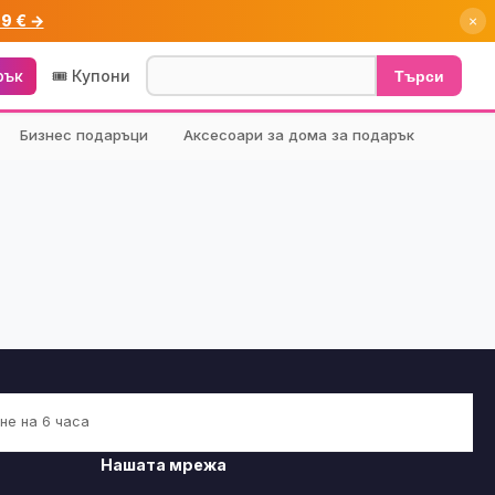
99 € →
×
рък
🎟️ Купони
Търси
Бизнес подаръци
Аксесоари за дома за подарък
не на 6 часа
Нашата мрежа