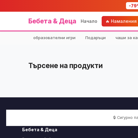
-79
Бебета & Деца
Начало
🔥 Намаления
образователни игри
Подаръци
чаши за ка
Търсене на продукти
🔒 Сигурно 
Бебета & Деца