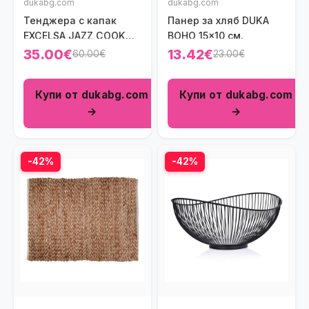
dukabg.com
dukabg.com
Тенджера с капак
Панер за хляб DUKA
ЕXCELSA JAZZ COOK
BOHO 15x10 см.
1600 мл.
35.00€
13.42€
60.00€
23.00€
Купи от dukabg.com
Купи от dukabg.com
→
→
-42%
-42%