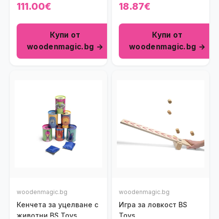
Wooden Magic
111.00€
18.87€
Купи от
Купи от
woodenmagic.bg →
woodenmagic.bg →
woodenmagic.bg
woodenmagic.bg
Кенчета за уцелване с
Игра за ловкост BS
животни BS Toys
Toys