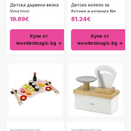
Детска дървена везна
Детско колело за
Viga toys
бутане и количка New
classic toys
19.89€
81.24€
Купи от
Купи от
woodenmagic.bg →
woodenmagic.bg →
woodenmagic.bg
woodenmagic.bg