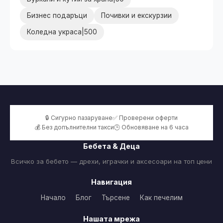
Бизнес подаръци
Почивки и екскурзии
Коледна украса|500
🔒 Сигурно пазаруване
✅ Проверени оферти
💰 Без допълнителни такси
🕒 Обновяване на 6 часа
Бебета & Деца
Всичко за бебето — дрехи, играчки и аксесоари на топ цени
Навигация
Начало
Блог
Търсене
Как печелим
Нашата мрежа