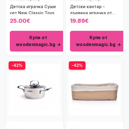
Детска играчка Суши
Детски кантар -
сет New Classic Toys
дървена играчка от
Viga toys
25.00€
19.89€
Купи от
Купи от
woodenmagic.bg →
woodenmagic.bg →
-42%
-42%