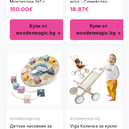
Монтесори 2в1 с
игра - Семейство
масичка и столче
мечета
150.00€
18.87€
Купи от
Купи от
woodenmagic.bg →
woodenmagic.bg →
woodenmagic.bg
woodenmagic.bg
Детски часовник за
Viga Количка за кукли