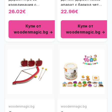
координация с
апарат с баркод четец
мишени Viga toys
Polar B
26.02€
22.96€
Купи от
Купи от
woodenmagic.bg →
woodenmagic.bg →
woodenmagic.bg
woodenmagic.bg