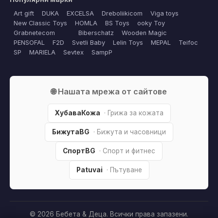
Art gift
DUKA
EXCELSA
Dreboliikicom
Viga toys
New Classic Toys
HOMLA
BS Toys
ooky Toy
Grabnetecom
Biberschatz
Wooden Magic
PENSOFAL
F2D
Svetli Baby
Lelin Toys
MEPAL
Teifoc
SP
MARIELA
Sevtex
SampP
🌐 Нашата мрежа от сайтове
ХубаваКожа
· Грижа за кожата
БижутаBG
· Бижута и часовници
СпортBG
· Спорт и фитнес
Patuvai
· Пътуване
© 2026 Бебета & Деца. Всички права запазени.