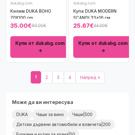
dukabg.com
dukabg.com
Килим DUKA BOHO
Купа DUKA MODERN
70X100 cm
SCANDI 33x16 см.,
черен
35.00€
25.67€
60.00€
44.00€
Купи от dukabg.com
Купи от dukabg.com
→
→
1
2
3
4
Напред »
Може да ви интересува
DUKA
Чаши за вино
Чаши|500
Детски дървени автомобили и влакчета|200
Буркани и кутии за храна|50