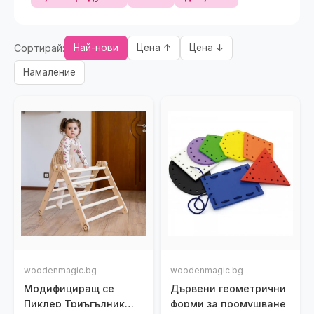
Сортирай:
Най-нови
Цена ↑
Цена ↓
Намаление
woodenmagic.bg
woodenmagic.bg
Модифициращ се
Дървени геометрични
Пиклер Триъгълник
форми за промушване