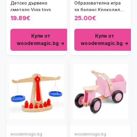
Детско дървено
Образователна игра
сметало Viga toys
за баланс Крокодил
BS Toys
19.89€
25.00€
Купи от
Купи от
woodenmagic.bg →
woodenmagic.bg →
woodenmagic.bg
woodenmagic.bg