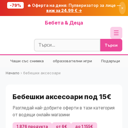
-79%
🔥 Оферта на деня:
Пулверизатор за лице —
×
виж за 24.99 € →
Начало
Бебета & Деца
🔥 Намаления
☰
Блог
Търси
🧮 Калкулатори
Чаши със снимка
образователни игри
Подаръци
🔍 Намери продукт
🎁 Подарък
Начало
›
бебешки аксесоари
🎟️ Купони
Бебешки аксесоари под 15€
Разгледай най-добрите оферти в тази категория
от водещи онлайн магазини
1,876 продукта
от 6€
до 1,155€