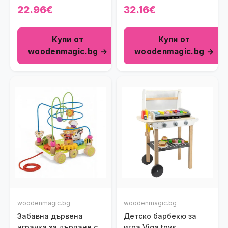
22.96€
32.16€
Купи от
Купи от
woodenmagic.bg →
woodenmagic.bg →
woodenmagic.bg
woodenmagic.bg
Забавна дървена
Детско барбекю за
играчка за дърпане с
игра Viga toys