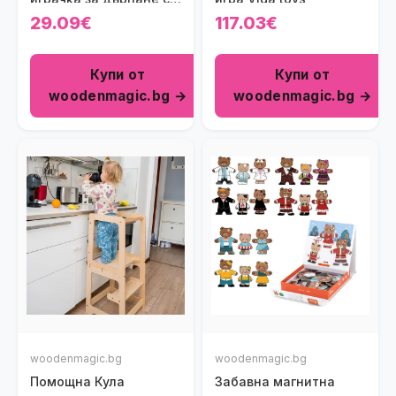
активности
29.09€
117.03€
Купи от
Купи от
woodenmagic.bg →
woodenmagic.bg →
woodenmagic.bg
woodenmagic.bg
Помощна Кула
Забавна магнитна