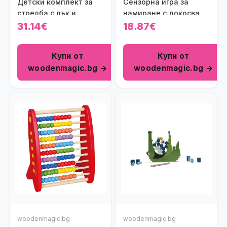
Детски комплект за
Сензорна игра за
стрелба с лък и
намиране с докосване
мишени
Viga toys
31.14€
18.87€
Купи от
Купи от
woodenmagic.bg →
woodenmagic.bg →
woodenmagic.bg
woodenmagic.bg