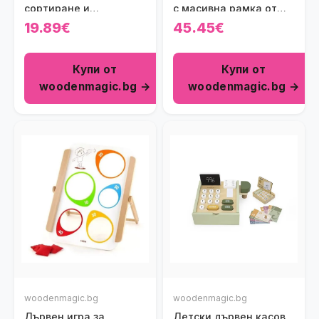
сортиране и
с масивна рамка от
нанизване Viga toys
бук
19.89€
45.45€
Купи от
Купи от
woodenmagic.bg →
woodenmagic.bg →
woodenmagic.bg
woodenmagic.bg
Дървен игра за
Детски дървен касов