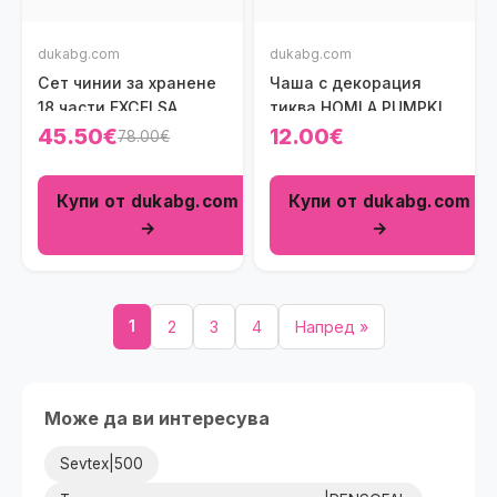
dukabg.com
dukabg.com
Сет чинии за хранене
Чаша с декорация
18 части EXCELSA
тиква HOMLA PUMPKIN
CAPRI, черен
600 мл.
45.50€
12.00€
78.00€
Купи от dukabg.com
Купи от dukabg.com
→
→
1
2
3
4
Напред »
Може да ви интересува
Sevtex|500