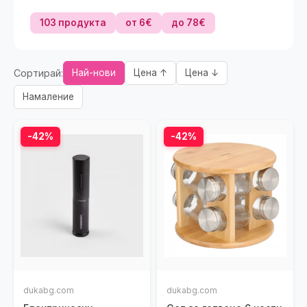
103 продукта
от 6€
до 78€
Сортирай:
Най-нови
Цена ↑
Цена ↓
Намаление
-42%
-42%
dukabg.com
dukabg.com