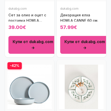
dukabg.com
dukabg.com
Сет за олио и оцет с
Декорация елха
поставка HOMLA
HOMLA CANNE 60 см.
MODERN
39.00€
57.99€
Купи от dukabg.com
Купи от dukabg.com
→
→
-42%