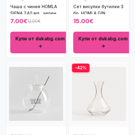
Чаша с чиния HOMLA
Сет висулки бутилки 3
SIENA 240 мл., черен
бр. HOMLA GIN
7.00€
15.00€
12.00€
Купи от dukabg.com
Купи от dukabg.com
→
→
-42%