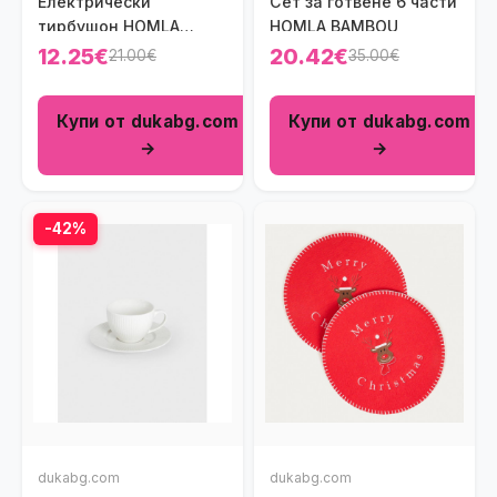
Електрически
Сет за готвене 6 части
тирбушон HOMLA
HOMLA BAMBOU
ALCOLE 23 см.
12.25€
20.42€
21.00€
35.00€
Купи от dukabg.com
Купи от dukabg.com
→
→
-42%
dukabg.com
dukabg.com