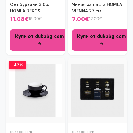
Сет буркани 3 бр.
Чиния за паста HOMLA
HOMLA DEROS
VIENNA 27 см.
11.08€
7.00€
19.00€
12.00€
Купи от dukabg.com
Купи от dukabg.com
→
→
-42%
dukabg.com
dukabg.com