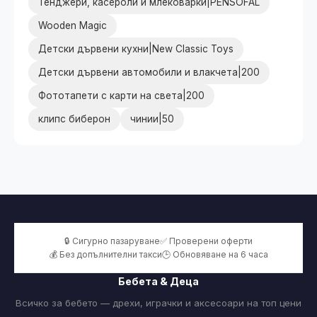
Тенджери, касероли и млековарки|PENSOFAL
Wooden Magic
Детски дървени кухни|New Classic Toys
Детски дървени автомобили и влакчета|200
Фототапети с карти на света|200
клипс биберон
чинии|50
🔒 Сигурно пазаруване
✅ Проверени оферти
💰 Без допълнителни такси
🕒 Обновяване на 6 часа
Бебета & Деца
Всичко за бебето — дрехи, играчки и аксесоари на топ цени