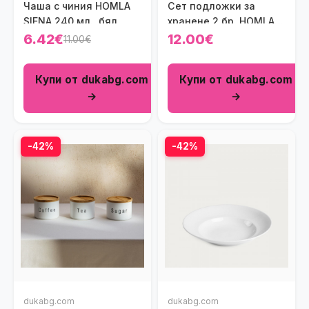
Чаша с чиния HOMLA
Сет подложки за
SIENA 240 мл., бял
хранене 2 бр. HOMLA
MERRICK 35 см.
6.42€
12.00€
11.00€
Купи от dukabg.com
Купи от dukabg.com
→
→
-42%
-42%
dukabg.com
dukabg.com