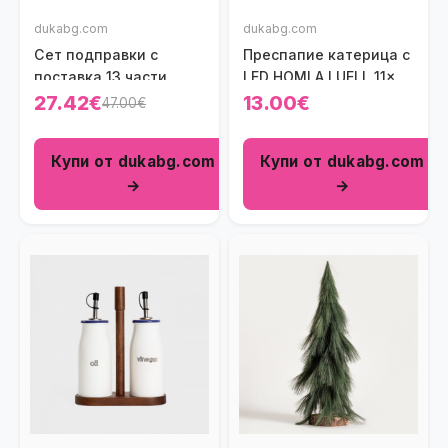
dukabg.com
dukabg.com
Сет подправки с
Преспапие катерица с
поставка 13 части
LED HOMLA LUELL 11x8
HOMLA LENNЕ
см.
27.42€
13.00€
47.00€
Купи от dukabg.com
Купи от dukabg.com
→
→