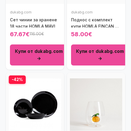
dukabg.com
dukabg.com
Сет чинии за хранене
Поднос с комплект
18 части HOMLA MAVI
купи HOMLA FINCAN 30
см., зелен
67.67€
58.00€
116.00€
Купи от dukabg.com
Купи от dukabg.com
→
→
-42%