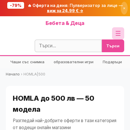
-79%
🔥 Оферта на деня:
Пулверизатор за лице —
×
виж за 24.99 € →
Начало
Бебета & Деца
🔥 Намаления
☰
Блог
Търси
🧮 Калкулатори
Чаши със снимка
образователни игри
Подаръци
🔍 Намери продукт
🎁 Подарък
Начало
›
HOMLA|500
🎟️ Купони
HOMLA до 500 лв — 50
модела
Разгледай най-добрите оферти в тази категория
от водещи онлайн магазини