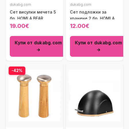
dukabg.com
dukabg.com
Сет висулки мечета 5
Сет подложки за
бр. HOMLA BEAR
хранене 2 бр. HOMLA
MERRICK 40х30 см.
19.00€
12.00€
Купи от dukabg.com
Купи от dukabg.com
→
→
-42%