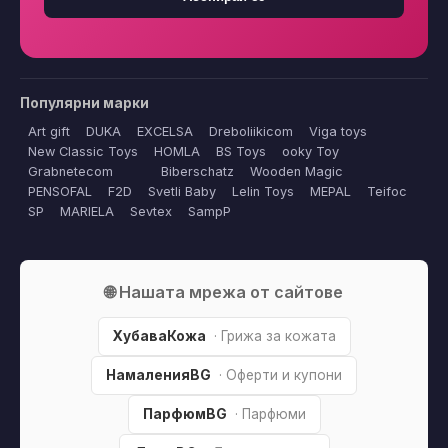
Популярни марки
Art gift
DUKA
EXCELSA
Dreboliikicom
Viga toys
New Classic Toys
HOMLA
BS Toys
ooky Toy
Grabnetecom
Biberschatz
Wooden Magic
PENSOFAL
F2D
Svetli Baby
Lelin Toys
MEPAL
Teifoc
SP
MARIELA
Sevtex
SampP
🌐 Нашата мрежа от сайтове
ХубаваКожа
· Грижа за кожата
НамаленияBG
· Оферти и купони
ПарфюмBG
· Парфюми