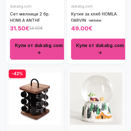
dukabg.com
dukabg.com
Сет мелници 2 бр.
Кутия за хляб HOMLA
HOMLA ANTHE
DARVIN, черен
31.50€
49.00€
54.00€
Купи от dukabg.com
Купи от dukabg.com
→
→
-42%