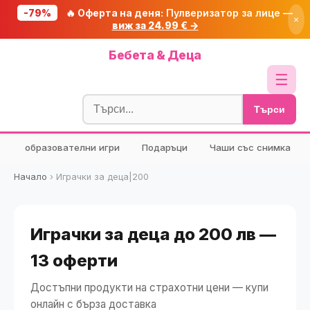
-79%
🔥 Оферта на деня:
Пулверизатор за лице —
×
виж за 24.99 € →
Начало
Бебета & Деца
🔥 Намаления
☰
Блог
Търси
🧮 Калкулатори
образователни игри
Подаръци
Чаши със снимка
🔍 Намери продукт
🎁 Подарък
Начало
›
Играчки за деца|200
🎟️ Купони
Играчки за деца до 200 лв —
13 оферти
Достъпни продукти на страхотни цени — купи
онлайн с бърза доставка