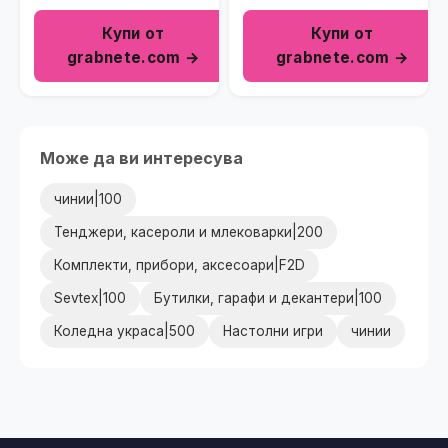
Купи от
Купи от
grabnete.com →
grabnete.com →
Може да ви интересува
чинии|100
Тенджери, касероли и млековарки|200
Комплекти, прибори, аксесоари|F2D
Sevtex|100
Бутилки, гарафи и декантери|100
Коледна украса|500
Настолни игри
чинии