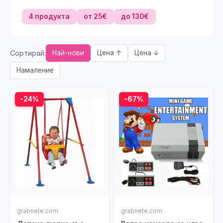
4 продукта
от 25€
до 130€
Сортирай:
Най-нови
Цена ↑
Цена ↓
Намаление
-24%
-67%
grabnete.com
grabnete.com