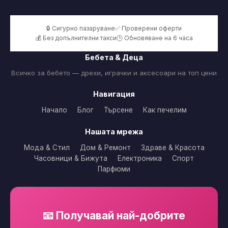
🔒 Сигурно пазаруване
✅ Проверени оферти
💰 Без допълнителни такси
🕒 Обновяване на 6 часа
Бебета & Деца
Всичко за бебето — дрехи, играчки и аксесоари на топ цени
Навигация
Начало
Блог
Търсене
Как печелим
Нашата мрежа
Мода & Стил
Дом & Ремонт
Здраве & Красота
Часовници & Бижута
Електроника
Спорт
Парфюми
📧 Получавай най-добрите