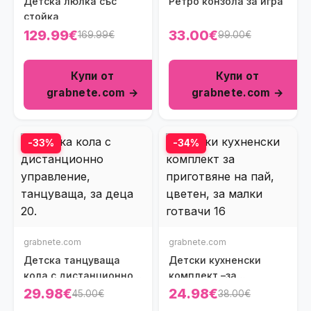
Детска люлка със
Ретро конзола за игра
стойка
129.99€
33.00€
169.99€
99.00€
Купи от
Купи от
grabnete.com →
grabnete.com →
-33%
-34%
grabnete.com
grabnete.com
Детска танцуваща
Детски кухненски
кола с дистанционно
комплект –за
управление
приготвяне на пай
29.98€
24.98€
45.00€
38.00€