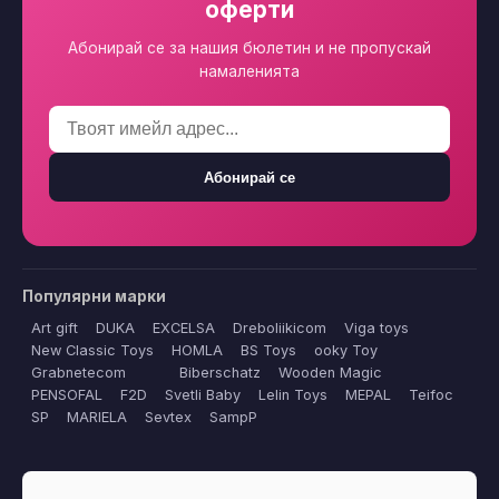
оферти
Абонирай се за нашия бюлетин и не пропускай
намаленията
Абонирай се
Популярни марки
Art gift
DUKA
EXCELSA
Dreboliikicom
Viga toys
New Classic Toys
HOMLA
BS Toys
ooky Toy
Grabnetecom
Biberschatz
Wooden Magic
PENSOFAL
F2D
Svetli Baby
Lelin Toys
MEPAL
Teifoc
SP
MARIELA
Sevtex
SampP