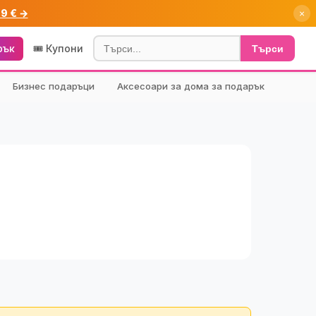
99 € →
×
рък
🎟️ Купони
Търси
Бизнес подаръци
Аксесоари за дома за подарък