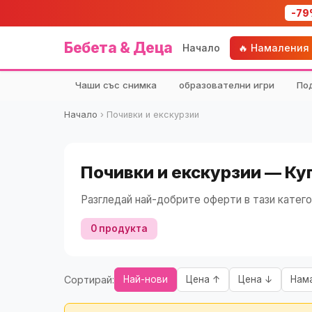
-79
Бебета & Деца
Начало
🔥 Намаления
Чаши със снимка
образователни игри
По
Начало
›
Почивки и екскурзии
Почивки и екскурзии — Ку
Разгледай най-добрите оферти в тази катего
0 продукта
Сортирай:
Най-нови
Цена ↑
Цена ↓
Нам