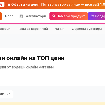
%
🔥 Оферта на деня:
Пулверизатор за лице —
виж за 24.
Блог
🧮 Калкулатори
🔍 Намери продукт
🎁 Пода
даръци
чаши за кафе и чай
чинии
Дървени сувенири
пи онлайн на ТОП цени
рия от водещи онлайн магазини
аление