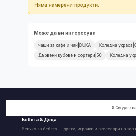
Няма намерени продукти.
Може да ви интересува
чаши за кафе и чай|DUKA
Коледна украса|
Дървени кубове и сортери|50
Коледна ук
🔒 Сигурно 
Бебета & Деца
Всичко за бебето — дрехи, играчки и аксесоари на топ 