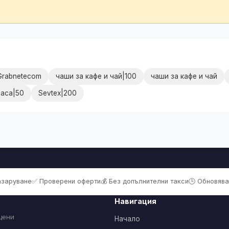
Grabnetecom
чаши за кафе и чай|100
чаши за кафе и чай
раса|50
Sevtex|200
пазаруване
✅ Проверени оферти
💰 Без допълнителни такси
🕒 Обновява
Навигация
цени
Начало