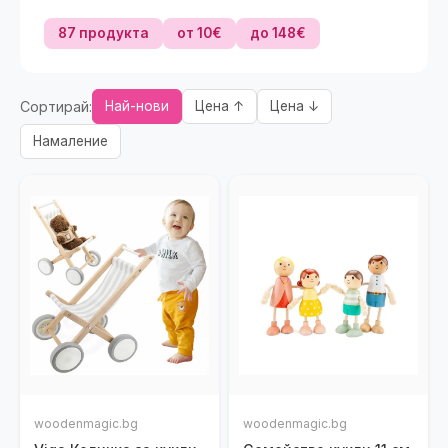
87 продукта
от 10€
до 148€
Сортирай:
Най-нови
Цена ↑
Цена ↓
Намаление
woodenmagic.bg
woodenmagic.bg