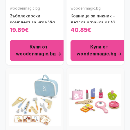
woodenmagic.bg
woodenmagic.bg
Зъболекарски
Кошница за пикник -
комплект за игра Viga
детска играчка от Viga
toys
toys
19.89€
40.85€
Купи от
Купи от
woodenmagic.bg →
woodenmagic.bg →