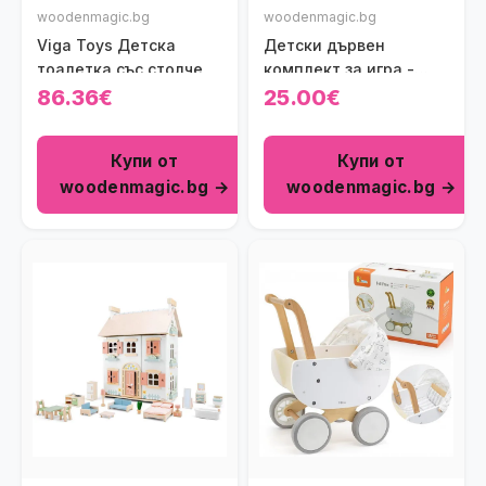
woodenmagic.bg
woodenmagic.bg
Viga Toys Детска
Детски дървен
тоалетка със столче
комплект за игра -
Малък пожарникар
86.36€
25.00€
Купи от
Купи от
woodenmagic.bg →
woodenmagic.bg →