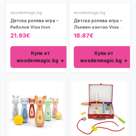
woodenmagic.bg
woodenmagic.bg
Детска ролева игра –
Детска ролева игра –
Риболов Viga toys
Дървен кантар Viga
toys
21.93€
18.87€
Купи от
Купи от
woodenmagic.bg →
woodenmagic.bg →