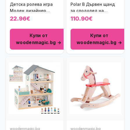
Детска ролева игра
Polar B Дървен щанд
Моден дизайнер
за слодолед на
Облечи Момчето Viga
колела
22.96€
110.90€
toys
Купи от
Купи от
woodenmagic.bg →
woodenmagic.bg →
woodenmagic.bg
woodenmagic.bg