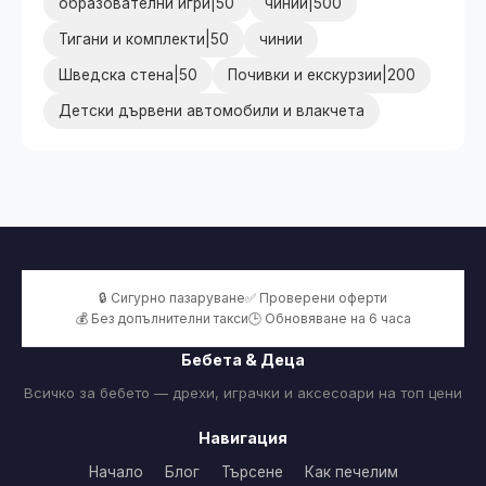
образователни игри|50
чинии|500
Тигани и комплекти|50
чинии
Шведска стена|50
Почивки и екскурзии|200
Детски дървени автомобили и влакчета
🔒 Сигурно пазаруване
✅ Проверени оферти
💰 Без допълнителни такси
🕒 Обновяване на 6 часа
Бебета & Деца
Всичко за бебето — дрехи, играчки и аксесоари на топ цени
Навигация
Начало
Блог
Търсене
Как печелим