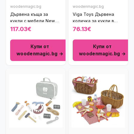
woodenmagic.bg
woodenmagic.bg
Дървена къща за
Viga Toys Дървена
кукли с мебели New
количка за кукли в
Classic Toys
бяло
117.03€
76.13€
Купи от
Купи от
woodenmagic.bg →
woodenmagic.bg →