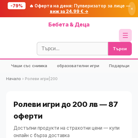
-79%
🔥 Оферта на деня:
Пулверизатор за лице —
×
виж за 24.99 € →
Начало
Бебета & Деца
🔥 Намаления
☰
Блог
Търси
🧮 Калкулатори
Чаши със снимка
образователни игри
Подаръци
🔍 Намери продукт
🎁 Подарък
Начало
›
Ролеви игри|200
🎟️ Купони
Ролеви игри до 200 лв — 87
оферти
Достъпни продукти на страхотни цени — купи
онлайн с бърза доставка