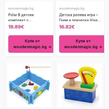
woodenmagic.bg
woodenmagic.bg
Polar B детски
Детска ролева игра –
комплект с
Грим и прическа Viga
инструменти в чанта
toys
19.89€
16.82€
Купи от
Купи от
woodenmagic.bg →
woodenmagic.bg →