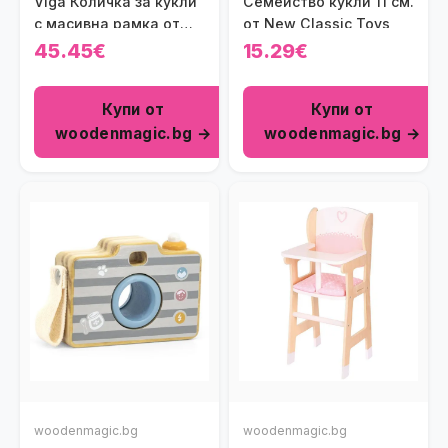
Viga Количка за кукли
Семейство кукли 11 см.
с масивна рамка от
от New Classic Toys
бук
45.45€
15.29€
Купи от
Купи от
woodenmagic.bg →
woodenmagic.bg →
woodenmagic.bg
woodenmagic.bg