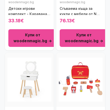
woodenmagic.bg
woodenmagic.bg
Детски игрови
Сгъваема къща за
комплект - Каравана
кукли с мебели от New
за кафе
classic toys
33.18€
76.13€
Купи от
Купи от
woodenmagic.bg →
woodenmagic.bg →