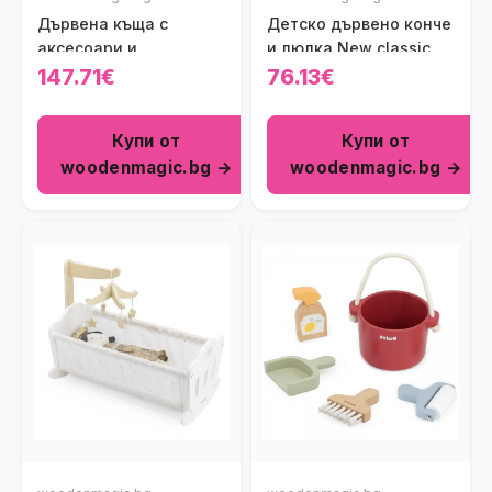
Дървена къща с
Детско дървено конче
аксесоари и
и люлка New classic
семейство кукли
toys
147.71€
76.13€
Купи от
Купи от
woodenmagic.bg →
woodenmagic.bg →