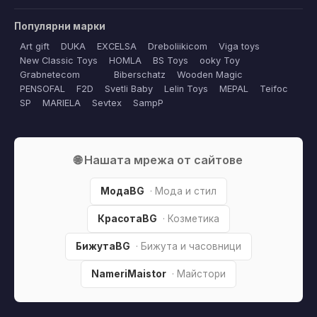
Популярни марки
Art gift
DUKA
EXCELSA
Dreboliikicom
Viga toys
New Classic Toys
HOMLA
BS Toys
ooky Toy
Grabnetecom
Biberschatz
Wooden Magic
PENSOFAL
F2D
Svetli Baby
Lelin Toys
MEPAL
Teifoc
SP
MARIELA
Sevtex
SampP
🌐 Нашата мрежа от сайтове
МодаBG
· Мода и стил
КрасотаBG
· Козметика
БижутаBG
· Бижута и часовници
NameriMaistor
· Майстори