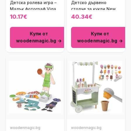
Детска ролева игра –
Детско дървено
Малък фотограф Viga
столче за кукли New
toys
Classic Toys
10.17€
40.34€
Купи от
Купи от
woodenmagic.bg →
woodenmagic.bg →
woodenmagic.bg
woodenmagic.bg