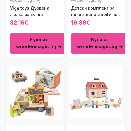
woodenmagic.bg
woodenmagic.bg
Viga toys Дървена
Детски комплект за
люлка за кукли
почистване с кофичка
Viga Toys
32.16€
19.89€
Купи от
Купи от
woodenmagic.bg →
woodenmagic.bg →