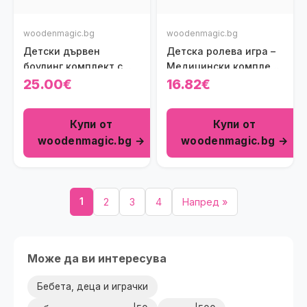
woodenmagic.bg
woodenmagic.bg
Детски дървен
Детска ролева игра –
боулинг комплект с
Медицински комплект
животни
Viga toys
25.00€
16.82€
Купи от
Купи от
woodenmagic.bg →
woodenmagic.bg →
1
2
3
4
Напред »
Може да ви интересува
Бебета, деца и играчки