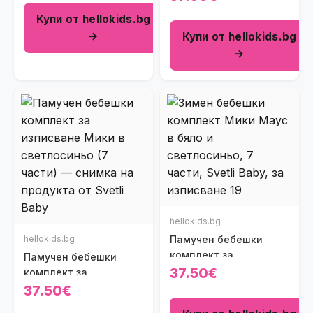
светлорозово на
светлосин цвят (7
Купи от hellokids.bg
райенца (7 части)
части)
→
Купи от hellokids.bg
→
hellokids.bg
hellokids.bg
Памучен бебешки
комплект за
Памучен бебешки
изписване Мики Маус
37.50€
комплект за
в бяло и светлосиньо
изписване Мики в
37.50€
на райенца (7 части)
светлосиньо (7 части)