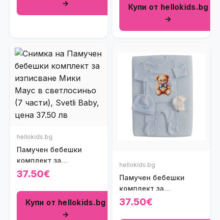
→
Купи от hellokids.bg
райенца (7 части)
→
hellokids.bg
Памучен бебешки
комплект за
hellokids.bg
изписване Мики Маус
37.50€
Памучен бебешки
в светлосиньо (7
комплект за
части)
изписване Bear Hug в
37.50€
Купи от hellokids.bg
светлосиньо (7 части)
→