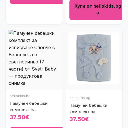
Купи от hellokids.bg
→
hellokids.bg
hellokids.bg
Памучен бебешки
Памучен бебешки
комплект за
комплект за
изписване Слонче с
37.50€
изписване Слонче с
37.50€
Балончета в
Балони в светлосиньо