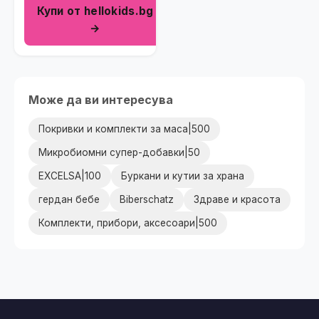
Купи от hellokids.bg
синьо (7 части)
→
Може да ви интересува
Покривки и комплекти за маса|500
Микробиомни супер-добавки|50
EXCELSA|100
Буркани и кутии за храна
гердан бебе
Biberschatz
Здраве и красота
Комплекти, прибори, аксесоари|500