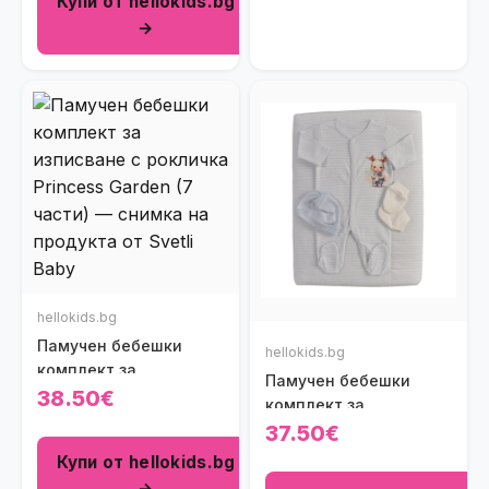
Купи от hellokids.bg
→
hellokids.bg
Памучен бебешки
hellokids.bg
комплект за
Памучен бебешки
изписване с рокличка
38.50€
комплект за
Princess Garden (7
изписване Sweet
37.50€
части)
Bunny Baby в бяло и
Купи от hellokids.bg
светлосиньо на
→