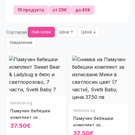
19 продукта
от 29€
до 40€
Сортирай:
Най-нови
Цена ↑
Цена ↓
Намаление
hellokids.bg
Памучен бебешки
hellokids.bg
комплект за
Памучен бебешки
изписване Sweet Bear
37.50€
комплект за
& Ladybug в бяло и
изписване Мики в
37.50€