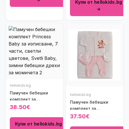
Купи от hellokids.bg
райенца (6 части)
→
hellokids.bg
Памучен бебешки
hellokids.bg
комплект за
Памучен бебешки
изписване с рокличка
38.50€
комплект за
Princess Baby (7 части)
изписване Sweet Bear
37.50€
Baby в бяло и
Купи от hellokids.bg
светлорозово на