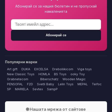
Абонирай се за нашия бюлетин и не пропускай
намаленията
Абонирай се
Популярни марки
Art gift
DUKA
EXCELSA
Dreboliikicom
Viga toys
New Classic Toys
HOMLA
BS Toys
ooky Toy
Grabnetecom
Biberschatz
Wooden Magic
PENSOFAL
F2D
Svetli Baby
Lelin Toys
MEPAL
Teifoc
SP
MARIELA
Sevtex
SampP
🌐 Нашата мрежа от сайтове