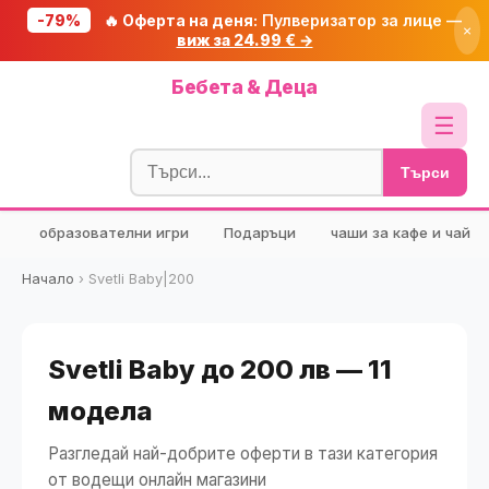
-79%
🔥 Оферта на деня:
Пулверизатор за лице —
×
виж за 24.99 € →
Начало
Бебета & Деца
🔥 Намаления
☰
Блог
Търси
🧮 Калкулатори
образователни игри
Подаръци
чаши за кафе и чай
🔍 Намери продукт
🎁 Подарък
Начало
›
Svetli Baby|200
🎟️ Купони
Svetli Baby до 200 лв — 11
модела
Разгледай най-добрите оферти в тази категория
от водещи онлайн магазини