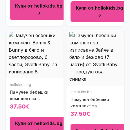
светлосиньо (7 части)
(7 части)
Купи от hellokids.bg
Купи от hellokids.bg
→
→
hellokids.bg
Памучен бебешки
hellokids.bg
комплект за
Памучен бебешки
изписване Bambi &
37.50€
комплект за
Bunny (6 части)
изписване Зайче в
37.50€
бяло и бежово (7
Купи от hellokids.bg
части)