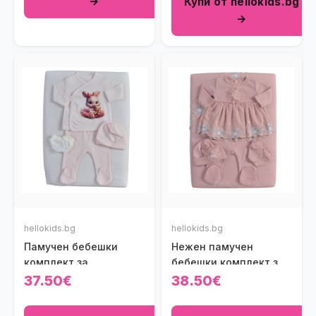
→
Купи от hellokids.bg
→
hellokids.bg
hellokids.bg
Памучен бебешки
Нежен памучен
комплект за
бебешки комплект за
изписване Зайче
изписване с рокличка
37.50€
38.50€
Балерина в бяло и
Pretty Princess Baby (7
светлорозово на
части)