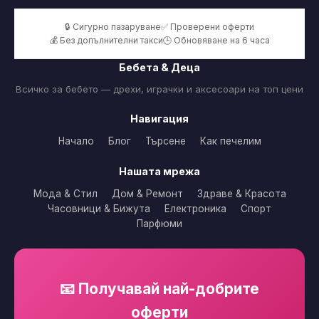
🔒 Сигурно пазаруване
✅ Проверени оферти
💰 Без допълнителни такси
🕒 Обновяване на 6 часа
Бебета & Деца
Всичко за бебето — дрехи, играчки и аксесоари на топ цени
Навигация
Начало
Блог
Търсене
Как печелим
Нашата мрежа
Мода & Стил
Дом & Ремонт
Здраве & Красота
Часовници & Бижута
Електроника
Спорт
Парфюми
📧 Получавай най-добрите
оферти