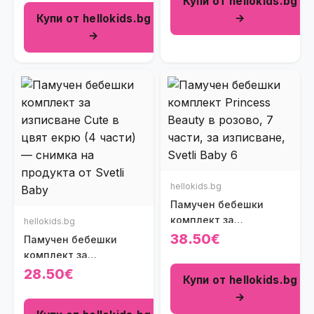
Купи от hellokids.bg
→
Купи от hellokids.bg
→
hellokids.bg
Памучен бебешки
комплект за
hellokids.bg
изписване с рокличка
38.50€
Памучен бебешки
Princess Beauty в
комплект за
розово (7 части)
изписване Cute в цвят
28.50€
Купи от hellokids.bg
екрю (4 части)
→