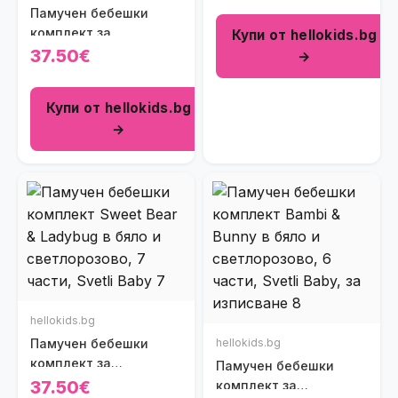
Памучен бебешки
розово (7 части)
комплект за
Купи от hellokids.bg
изписване Sweet Bear
37.50€
→
Baby в бяло и
светлорозово на
Купи от hellokids.bg
райенца (7 части)
→
hellokids.bg
Памучен бебешки
hellokids.bg
комплект за
Памучен бебешки
изписване Sweet Bear
37.50€
комплект за