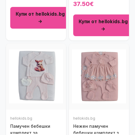
& Ladybug в бяло и
изписване Bambi &
37.50€
светлорозово на
Bunny (6 части)
Купи от hellokids.bg
райенца (7 части)
→
Купи от hellokids.bg
→
hellokids.bg
hellokids.bg
Памучен бебешки
Нежен памучен
комплект за
бебешки комплект за