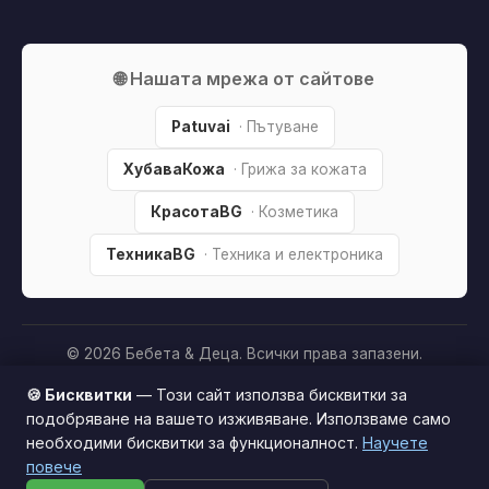
🌐 Нашата мрежа от сайтове
Patuvai
· Пътуване
ХубаваКожа
· Грижа за кожата
КрасотаBG
· Козметика
ТехникаBG
· Техника и електроника
© 2026 Бебета & Деца. Всички права запазени.
Партньорско разкриване:
Този сайт е независим и
🍪 Бисквитки
— Този сайт използва бисквитки за
съдържа партньорски (affiliate) линкове. Когато купите
подобряване на вашето изживяване. Използваме само
продукт през тях, може да получим малка комисиона от
необходими бисквитки за функционалност.
Научете
Този сайт използва бисквитки за по-добро
магазина —
без
това да оскъпява покупката за вас. Това
повече
потребителско изживяване.
Научи повече
ни помага да поддържаме сайта безплатен.
Как