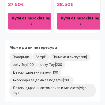
изписване Зайче
изписване с рокличка
37.50€
38.50€
Балерина в бяло и
Pretty Princess Baby (7
светлорозово на
части)
Купи от hellokids.bg
Купи от hellokids.bg
райенца (7 части)
→
→
Може да ви интересува
Подаръци
SampP
Почивки и екскурзии|
ooky Toy|100
ooky Toy|200
Детски дървени пъзели|100
Аксесоари за дома за подарък|200
Детски дървени автомобили и влакчета|Viga
toys