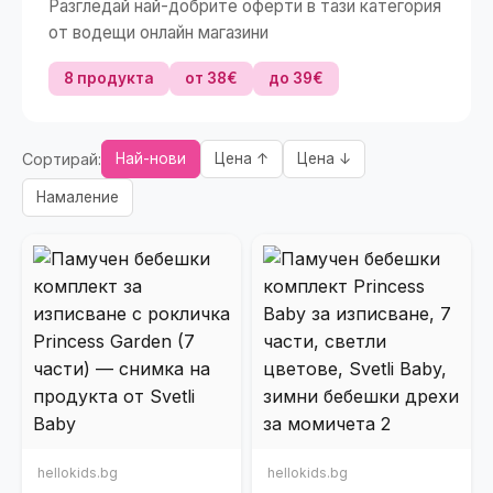
Разгледай най-добрите оферти в тази категория
от водещи онлайн магазини
8 продукта
от 38€
до 39€
Сортирай:
Най-нови
Цена ↑
Цена ↓
Намаление
hellokids.bg
hellokids.bg