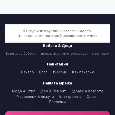
🔒 Сигурно пазаруване
✅ Проверени оферти
💰 Без допълнителни такси
🕒 Обновяване на 6 часа
Бебета & Деца
Всичко за бебето — дрехи, играчки и аксесоари на топ цени
Навигация
Начало
Блог
Търсене
Как печелим
Нашата мрежа
Мода & Стил
Дом & Ремонт
Здраве & Красота
Часовници & Бижута
Електроника
Спорт
Парфюми