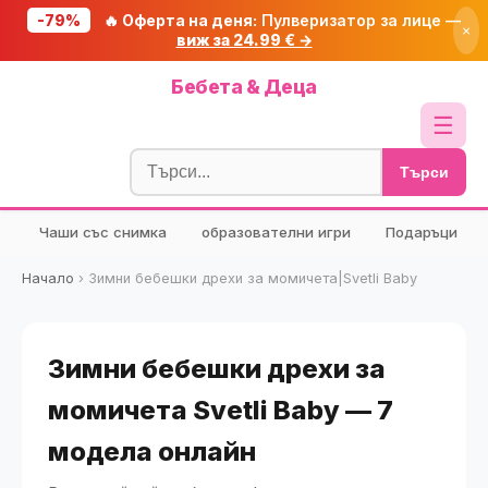
-79%
🔥 Оферта на деня:
Пулверизатор за лице —
×
виж за 24.99 € →
Начало
Бебета & Деца
🔥 Намаления
☰
Блог
Търси
🧮 Калкулатори
Чаши със снимка
образователни игри
Подаръци
🔍 Намери продукт
🎁 Подарък
Начало
›
Зимни бебешки дрехи за момичета|Svetli Baby
🎟️ Купони
Зимни бебешки дрехи за
момичета Svetli Baby — 7
модела онлайн