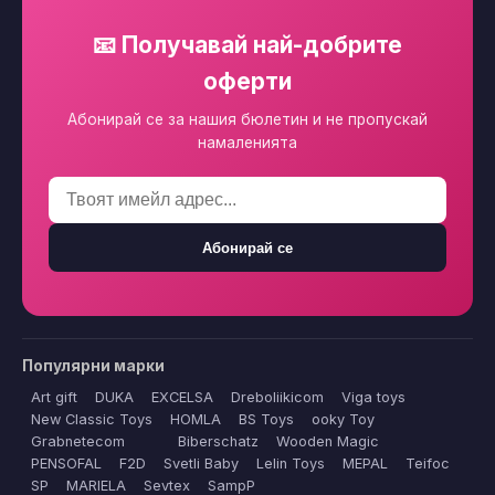
📧 Получавай най-добрите
оферти
Абонирай се за нашия бюлетин и не пропускай
намаленията
Абонирай се
Популярни марки
Art gift
DUKA
EXCELSA
Dreboliikicom
Viga toys
New Classic Toys
HOMLA
BS Toys
ooky Toy
Grabnetecom
Biberschatz
Wooden Magic
PENSOFAL
F2D
Svetli Baby
Lelin Toys
MEPAL
Teifoc
SP
MARIELA
Sevtex
SampP