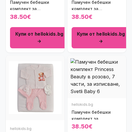
Памучен бебешки
Памучен бебешки
комплект за
комплект за
изписване с рокличка
изписване с рокличка
38.50€
38.50€
Princess Garden (7
Princess Baby (7 части)
части)
Купи от hellokids.bg
Купи от hellokids.bg
→
→
hellokids.bg
Памучен бебешки
комплект за
изписване с рокличка
38.50€
hellokids.bg
Princess Beauty в