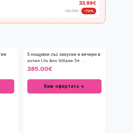
33.99€
119.78€
-72%
тия
5 нощувки със закуски и вечери в
хотел Lily Ann Village 3*,
Халкидики, Гърция през Юни!
385.00€
Виж офертата →