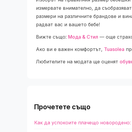
измервате внимателно, да съобразявате
размери на различните брандове и вин
радват вас и вашето бебе!
Вижте също:
Мода & Стил
— още страхо
Ако ви е важен комфортът,
Tuasolea
пр
Любителите на модата ще оценят
обув
Прочетете също
Как да успокоите плачещо новородено: