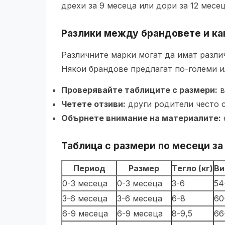
дрехи за 9 месеца или дори за 12 месец
Разлики между брандовете и ка
Различните марки могат да имат разли
Някои брандове предлагат по-големи и
Проверявайте таблиците с размери:
в
Четете отзиви:
други родители често с
Обърнете внимание на материалите:
Таблица с размери по месеци з
Период
Размер
Тегло (кг)
Ви
0-3 месеца
0-3 месеца
3-6
54
3-6 месеца
3-6 месеца
6-8
60
6-9 месеца
6-9 месеца
8-9,5
66