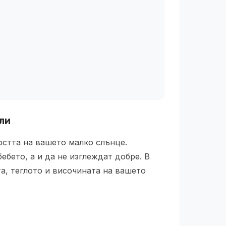
ли
остта на вашето малко слънце.
бето, а и да не изглеждат добре. В
та, теглото и височината на вашето