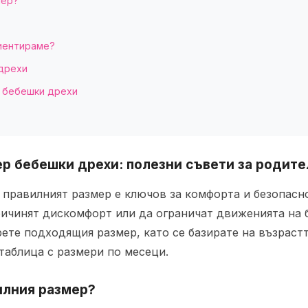
мер?
риентираме?
 дрехи
а бебешки дрехи
ер бебешки дрехи: полезни съвети за родите
, правилният размер е ключов за комфорта и безопасн
ичинят дискомфорт или да ограничат движенията на бе
рете подходящия размер, като се базирате на възраст
таблица с размери по месеци.
илния размер?