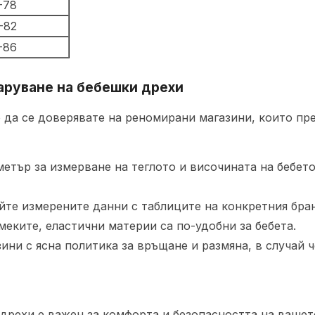
-78
-82
-86
заруване на бебешки дрехи
о да се доверявате на реномирани магазини, които пр
етър за измерване на теглото и височината на бебето,
те измерените данни с таблиците на конкретния бра
меките, еластични материи са по-удобни за бебета.
ини с ясна политика за връщане и размяна, в случай ч
дрехи е важен за комфорта и безопасността на вашет