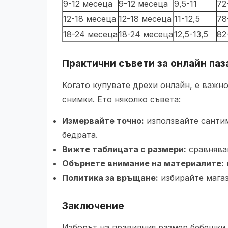
9-12 месеца
9-12 месеца
9,5-11
72
12-18 месеца
12-18 месеца
11-12,5
78
18-24 месеца
18-24 месеца
12,5-13,5
82
Практични съвети за онлайн па
Когато купувате дрехи онлайн, е важн
снимки. Ето няколко съвета:
Измервайте точно:
използвайте сантим
бедрата.
Вижте таблицата с размери:
сравнявай
Обърнете внимание на материалите:
Политика за връщане:
избирайте магаз
Заключение
Изборът на правилния размер бебешки 