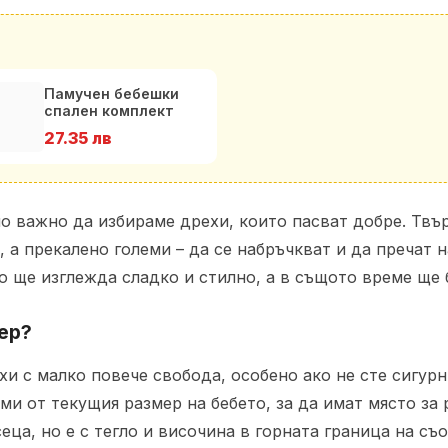
Памучен бебешки
спален комплект
Цветни Балони в
27.35 лв
цвят ме
но важно да избираме дрехи, които пасват добре. Твъ
а прекалено големи – да се набръчкват и да пречат 
о ще изглежда сладко и стилно, а в същото време ще 
ер?
и с малко повече свобода, особено ако не сте сигурн
еми от текущия размер на бебето, за да имат място за
еца, но е с тегло и височина в горната граница на съ