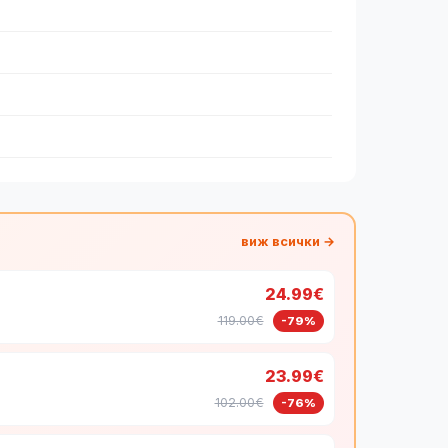
виж всички →
24.99€
119.00€
-79%
23.99€
102.00€
-76%