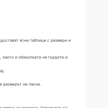
едоставят ясни таблици с размери и
 както и обиколката на гърдите и
нд.
е размерът не пасне.
о малко съкровище. Запомнете да