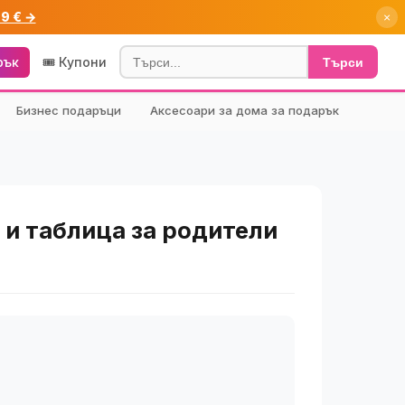
99 € →
×
рък
🎟️ Купони
Търси
Бизнес подаръци
Аксесоари за дома за подарък
 и таблица за родители