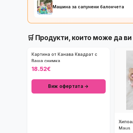
Машина за сапунени балончета
🛒 Продукти, които може да ви
Картина от Канава Квадрат с
Ваша снимка
18.52€
Виж офертата →
Хипоа
Maus