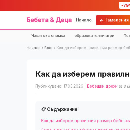
-79
Бебета & Деца
Начало
🔥 Намаления
Чаши със снимка
образователни игри
По
Начало
›
Блог
›
Как да изберем правилния размер беб
Как да изберем правилн
Публикувано: 17.03.2026
|
Бебешки дрехи
📖 3 
📋 Съдържание
Как да изберем правилния размер бебешки