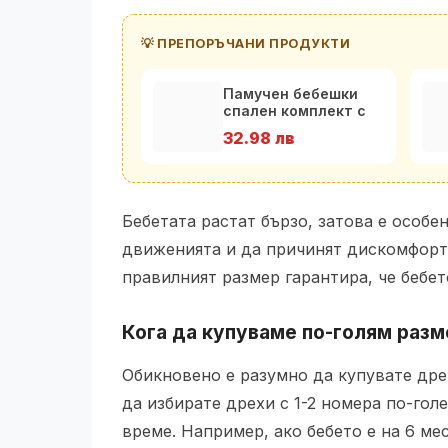
💡 ПРЕПОРЪЧАНИ ПРОДУКТИ
Памучен бебешки
спален комплект с
олекотена завивка
32.98 лв
Цве
Бебетата растат бързо, затова е особе
движенията и да причинят дискомфорт, 
правилният размер гарантира, че бебет
Кога да купуваме по-голям разм
Обикновено е разумно да купувате дрех
да избирате дрехи с 1-2 номера по-гол
време. Например, ако бебето е на 6 мес