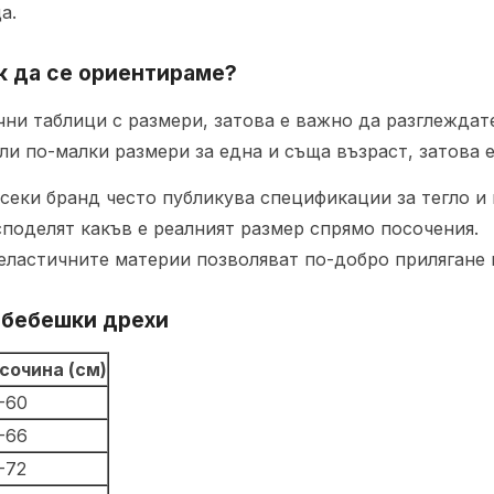
а.
к да се ориентираме?
чни таблици с размери, затова е важно да разглеждат
ли по-малки размери за една и съща възраст, затова 
секи бранд често публикува спецификации за тегло и 
поделят какъв е реалният размер спрямо посочения.
еластичните материи позволяват по-добро прилягане 
а бебешки дрехи
сочина (см)
-60
-66
-72