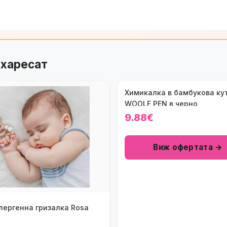
 харесат
Химикалка в бамбукова ку
WOOLF PEN в черно
9.88€
Виж офертата →
лергенна гризалка Rosa