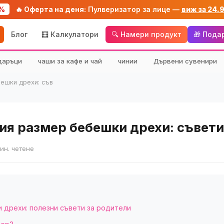
%
🔥 Оферта на деня:
Пулверизатор за лице —
виж за 24.
Блог
🧮 Калкулатори
🔍 Намери продукт
🎁 Пода
даръци
чаши за кафе и чай
чинии
Дървени сувенири
ешки дрехи: съв
ия размер бебешки дрехи: съвети
мин. четене
 дрехи: полезни съвети за родители