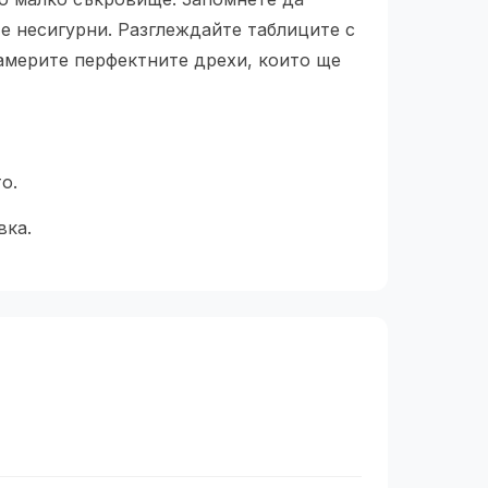
те несигурни. Разглеждайте таблиците с
намерите перфектните дрехи, които ще
о.
вка.