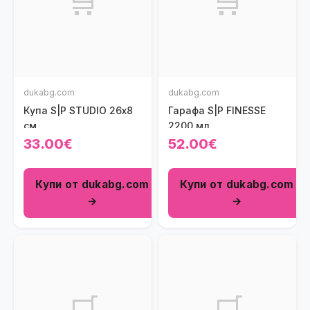
🛒
🛒
dukabg.com
dukabg.com
Купа S|P STUDIO 26х8
Гарафа S|P FINESSE
см.
2200 мл.
33.00€
52.00€
Купи от dukabg.com
Купи от dukabg.com
→
→