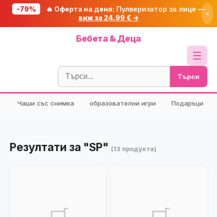
-79%
🔥 Оферта на деня:
Пулверизатор за лице —
×
виж за 24.99 € →
Начало
Бебета & Деца
🔥 Намаления
☰
Блог
Търси
🧮 Калкулатори
Чаши със снимка
образователни игри
Подаръци
🔍 Намери продукт
🎁 Подарък
🎟️ Купони
Резултати за "SP"
(13 продукта)