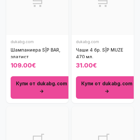
🛒
🛒
dukabg.com
dukabg.com
Шампаниера S|P BAR,
Чаши 4 бр. S|P MUZE
златист
470 мл.
109.00€
31.00€
Купи от dukabg.com
Купи от dukabg.com
→
→