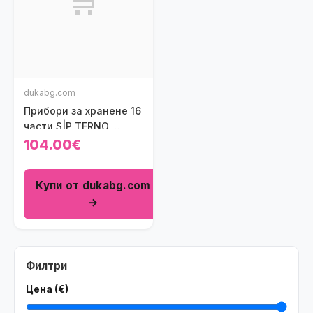
🛒
dukabg.com
Прибори за хранене 16
части S|P TERNO,
черен
104.00€
Купи от dukabg.com
→
Филтри
Цена (€)