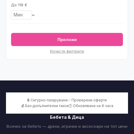
До
118 €
–
Приложи
Изчисти филтрите
🔒 Сигурно пазаруване
✅ Проверени оферти
💰 Без допълнителни такси
🕒 Обновяване на 6 часа
Бебета & Деца
Всичко за бебето — дрехи, играчки и аксесоари на топ цени