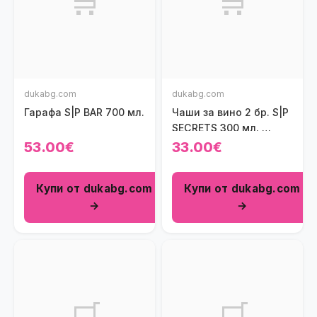
🛒
🛒
dukabg.com
dukabg.com
Гарафа S|P BAR 700 мл.
Чаши за вино 2 бр. S|P
SECRETS 300 мл.,
опушен
53.00€
33.00€
Купи от dukabg.com
Купи от dukabg.com
→
→