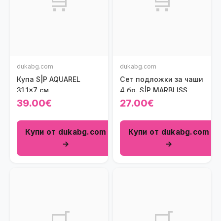
🛒
🛒
dukabg.com
dukabg.com
Купа S|P AQUAREL
Сет подложки за чаши
31,1x7 см.
4 бр. S|P MARBLISS
39.00€
27.00€
Купи от dukabg.com
Купи от dukabg.com
→
→