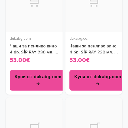
🛒
🛒
dukabg.com
dukabg.com
Чаши за пенливо вино
Чаши за пенливо вино
4 бр. S|P RAY 230 мл.,
4 бр. S|P RAY 230 мл.,
оранжев
опушен
53.00€
53.00€
Купи от dukabg.com
Купи от dukabg.com
→
→