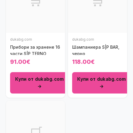
🛒
🛒
dukabg.com
dukabg.com
Прибори за хранене 16
Шампаниера S|P BAR,
части S|P TERNO
черно
91.00€
118.00€
Купи от dukabg.com
Купи от dukabg.com
→
→