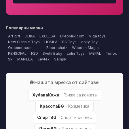
Популярни марки
Art gift
DUKA
EXCELSA
Dreboliikicom
Viga toys
New Classic Toys
HOMLA
BS Toys
ooky Toy
Grabnetecom
Biberschatz
Wooden Magic
PENSOFAL
F2D
Svetli Baby
Lelin Toys
MEPAL
Teifoc
SP
MARIELA
Sevtex
SampP
🌐 Нашата мрежа от сайтове
ХубаваКожа
· Грижа за кожата
КрасотаBG
· Козметика
СпортBG
· Спорт и фитнес
ДомиBG
· Дом и градина