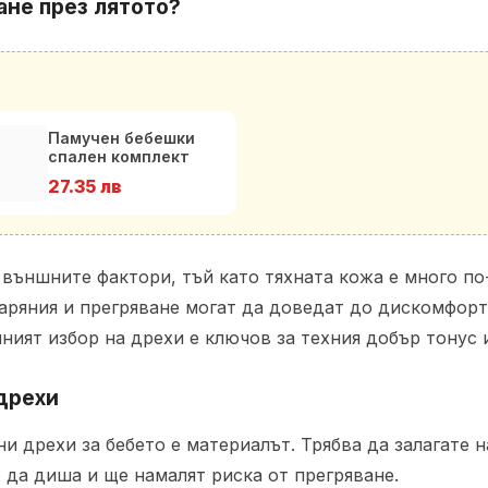
ане през лятото?
Памучен бебешки
спален комплект
Цветни Балони в
27.35 лв
цвят ме
 външните фактори, тъй като тяхната кожа е много по
гаряния и прегряване могат да доведат до дискомфор
ният избор на дрехи е ключов за техния добър тонус 
дрехи
и дрехи за бебето е материалът. Трябва да залагате 
 да диша и ще намалят риска от прегряване.