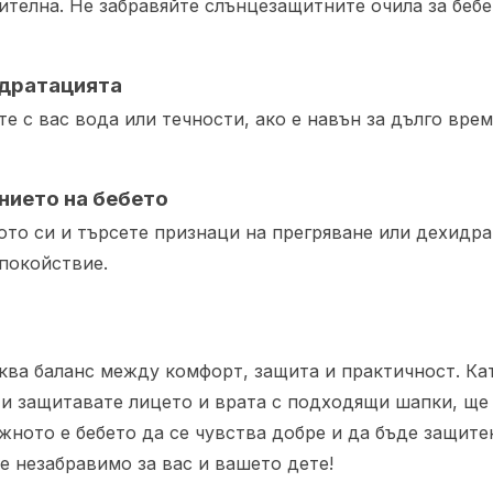
телна. Не забравяйте слънцезащитните очила за бебет
хидратацията
е с вас вода или течности, ако е навън за дълго врем
нието на бебето
то си и търсете признаци на прегряване или дехидра
покойствие.
ква баланс между комфорт, защита и практичност. Ка
 и защитавате лицето и врата с подходящи шапки, ще
жното е бебето да се чувства добре и да бъде защитен
е незабравимо за вас и вашето дете!