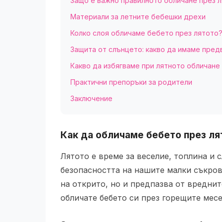
Защо е важно правилното обличане през 
Материали за летните бебешки дрехи
Колко слоя обличаме бебето през лятото
Защита от слънцето: какво да имаме пред
Какво да избягваме при лятното обличане
Практични препоръки за родители
Заключение
Как да обличаме бебето през ля
Лятото е време за веселие, топлина и 
безопасността на нашите малки съкров
на открито, но и предпазва от вреднит
обличате бебето си през горещите месе