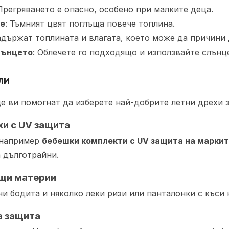
 Прегряването е опасно, особено при малките деца.
ве
: Тъмният цвят поглъща повече топлина.
задържат топлината и влагата, което може да причини
лънцето
: Облечете го подходящо и използвайте слънц
ли
е ви помогнат да изберете най-добрите летни дрехи з
хи с UV защита
о например
бебешки комплекти с UV защита на марките 
 дълготрайни.
ащи материи
и бодита и няколко леки ризи или панталонки с къси 
а защита