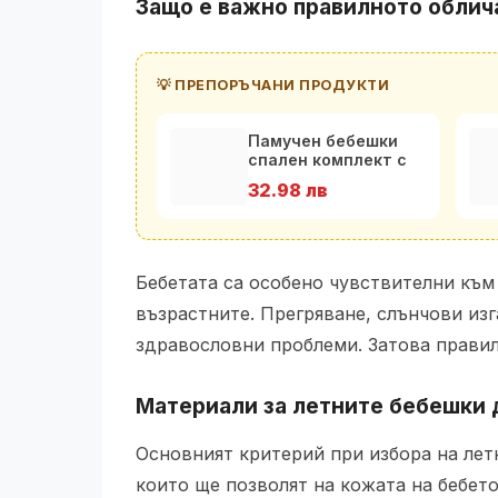
Защо е важно правилното облич
💡 ПРЕПОРЪЧАНИ ПРОДУКТИ
Памучен бебешки
спален комплект с
олекотена завивка
32.98 лв
Цве
Бебетата са особено чувствителни към
възрастните. Прегряване, слънчови из
здравословни проблеми. Затова правил
Материали за летните бебешки 
Основният критерий при избора на летн
които ще позволят на кожата на бебето