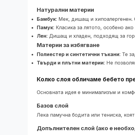
Натурални материи
Бамбук
: Мек, дишащ и хипоалергенен. 
Памук
: Класика за лятото, особено ако
Лен
: Дишащ и хладен, подходящ за гор
Материи за избягване
Полиестер и синтетични тъкани
: Те 
Твърди и плътни материи
: Не позвол
Колко слоя обличаме бебето пр
Основната идея е минимализъм и комфо
Базов слой
Лека памучна бодита или тениска, коя
Допълнителен слой (ако е необх