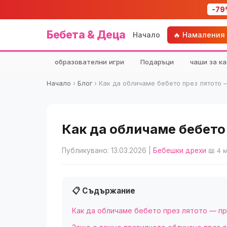
-79
Бебета & Деца
Начало
🔥 Намаления
образователни игри
Подаръци
чаши за ка
Начало
›
Блог
›
Как да обличаме бебето през лятото 
Как да обличаме бебето
Публикувано: 13.03.2026
|
Бебешки дрехи
📖 4 
📋 Съдържание
Как да обличаме бебето през лятото — пр