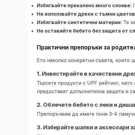
Избягвайте прекалено много слоеве
:
Не използвайте дрехи с тъмни цвето
Избягвайте синтетични материи
: Те 
Не оставяйте бебето без защита от с
Практични препоръки за родите
Ето няколко конкретни съвета, които щ
1. Инвестирайте в качествени дре
Търсете продукти с UPF рейтинг, кат
предоставят допълнителна защита и са
2. Облечете бебето с леки и диш
Препоръчвам да имате поне 3-4 памучн
3. Избирайте шапки и аксесоари з