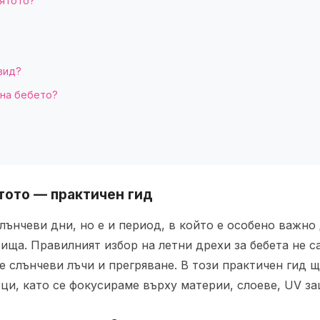
лятото?
?
вид?
 на бебето?
тото — практичен гид
слънчеви дни, но е и период, в който е особено важно
ища. Правилният избор на летни дрехи за бебета не 
е слънчеви лъчи и прегряване. В този практичен гид 
ци, като се фокусираме върху материи, слоеве, UV за