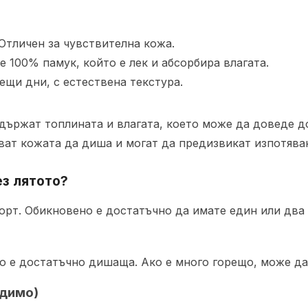
Отличен за чувствителна кожа.
 е 100% памук, който е лек и абсорбира влагата.
ещи дни, с естествена текстура.
задържат топлината и влагата, което може да доведе д
яват кожата да диша и могат да предизвикат изпотява
ез лятото?
рт. Обикновено е достатъчно да имате един или два 
то е достатъчно дишаща. Ако е много горещо, може да
одимо)