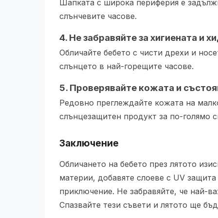
Шапката с широка периферия е задължи
слънчевите часове.
4. Не забравяйте за хигиената и 
Обличайте бебето с чисти дрехи и носет
слънцето в най-горещите часове.
5. Проверявайте кожата и състоя
Редовно преглеждайте кожата на малко
слънцезащитен продукт за по-голямо с
Заключение
Обличането на бебето през лятото изис
материи, добавяте слоеве с UV защита
приключение. Не забравяйте, че най-ва
Спазвайте тези съвети и лятото ще бъд