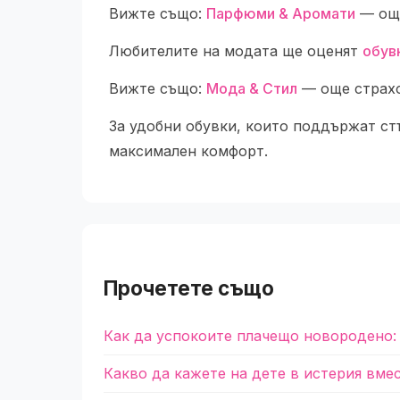
Вижте също:
Парфюми & Аромати
— още
Любителите на модата ще оценят
обув
Вижте също:
Мода & Стил
— още страхо
За удобни обувки, които поддържат ст
максимален комфорт.
Прочетете също
Как да успокоите плачещо новородено:
Какво да кажете на дете в истерия вме