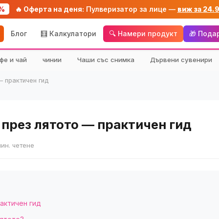
%
🔥 Оферта на деня:
Пулверизатор за лице —
виж за 24.
Блог
🧮 Калкулатори
🔍 Намери продукт
🎁 Пода
фе и чай
чинии
Чаши със снимка
Дървени сувенири
— практичен гид
 през лятото — практичен гид
мин. четене
актичен гид