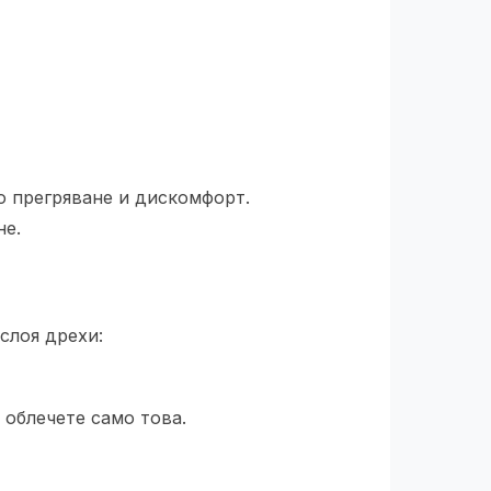
о прегряване и дискомфорт.
не.
слоя дрехи:
 облечете само това.