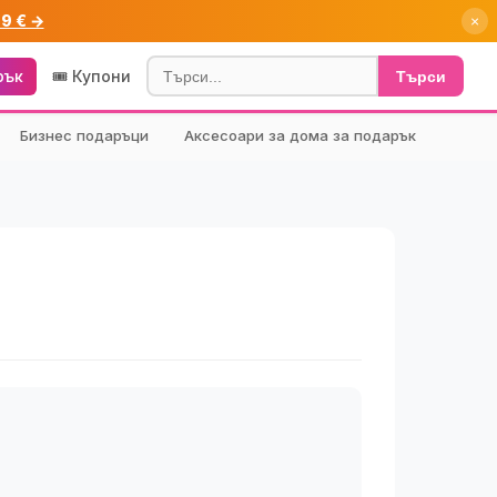
99 € →
×
рък
🎟️ Купони
Търси
Бизнес подаръци
Аксесоари за дома за подарък