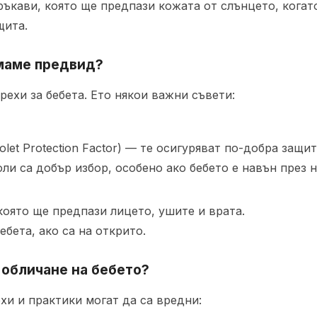
 ръкави, която ще предпази кожата от слънцето, когат
щита.
имаме предвид?
ехи за бебета. Ето някои важни съвети:
olet Protection Factor) — те осигуряват по-добра защи
ли са добър избор, особено ако бебето е навън през 
която ще предпази лицето, ушите и врата.
бета, ако са на открито.
 обличане на бебето?
хи и практики могат да са вредни: