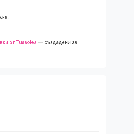
вка.
вки от Tuasolea
— създадени за