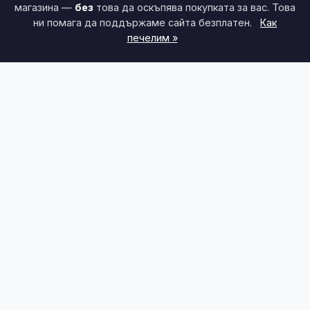
магазина —
без
това да оскъпява покупката за вас. Това
ни помага да поддържаме сайта безплатен.
Как
печелим »