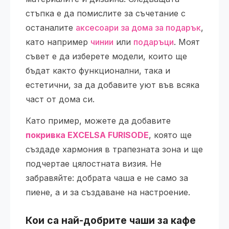
стъпка е да помислите за съчетание с
останалите
аксесоари за дома за подарък
,
като например
чинии
или
подаръци
. Моят
съвет е да изберете модели, които ще
бъдат както функционални, така и
естетични, за да добавите уют във всяка
част от дома си.
Като пример, можете да добавите
покривка EXCELSA FURISODE
, която ще
създаде хармония в трапезната зона и ще
подчертае цялостната визия. Не
забравяйте: добрата чаша е не само за
пиене, а и за създаване на настроение.
Кои са най-добрите
чаши за кафе