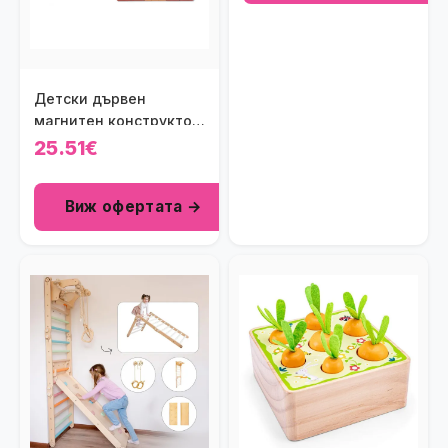
Детски дървен
магнитен конструктор
Viga toys
25.51€
Виж офертата →