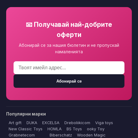
📧 Получавай най-добрите
оферти
Абонирай се за нашия бюлетин и не пропускай
намаленията
Абонирай се
Популярни марки
Art gift
DUKA
EXCELSA
Dreboliikicom
Viga toys
New Classic Toys
HOMLA
BS Toys
ooky Toy
Grabnetecom
Biberschatz
Wooden Magic