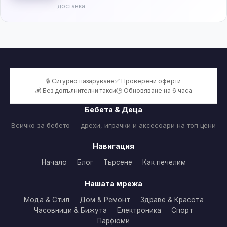
доставка
🔒 Сигурно пазаруване
✅ Проверени оферти
💰 Без допълнителни такси
🕒 Обновяване на 6 часа
Бебета & Деца
Всичко за бебето — дрехи, играчки и аксесоари на топ цени
Навигация
Начало
Блог
Търсене
Как печелим
Нашата мрежа
Мода & Стил
Дом & Ремонт
Здраве & Красота
Часовници & Бижута
Електроника
Спорт
Парфюми