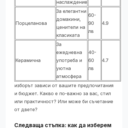
наслаждение
За елегантни
60-
домакини,
Порцеланова
90
4.9
ценители на
лв
класиката
За
ежедневна
40-
Керамична
употреба и
60
4.7
уютна
лв
атмосфера
изборът зависи от вашите предпочитания
и бюджет. Какво е по-важно за вас, стил
или практичност? Или може би съчетание
от двете?
Следваща стъпка: как да изберем