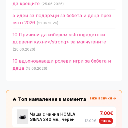
да крещите
(25.06.2026)
5 идеи за подаръци за бебета и деца през
лято 2026
(21.06.2026)
10 Причини да изберем <strong>детски
дървени кухни</strong> за малчуганите
(20.06.2026)
10 вдъхновяващи ролеви игри за бебета и
деца
(19.06.2026)
виж всички →
🔥 Топ намаления в момента
7.00€
Чаша с чиния HOMLA
SIENA 240 мл., черен
12.00€
-42%