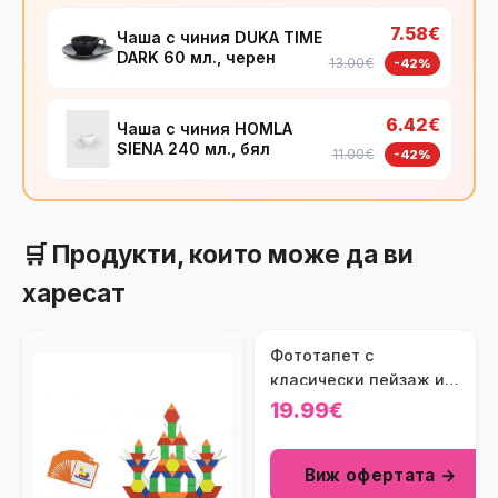
7.58€
Чаша с чиния DUKA TIME
DARK 60 мл., черен
13.00€
-42%
6.42€
Чаша с чиния HOMLA
SIENA 240 мл., бял
11.00€
-42%
🛒 Продукти, които може да ви
харесат
Фототапет с
класически пейзаж и
декоративни панели
19.99€
Виж офертата →