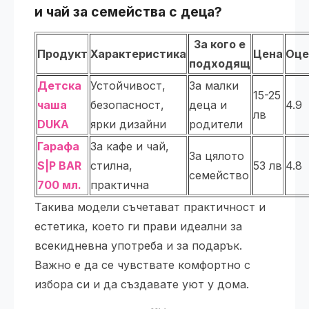
и чай
за семейства с деца?
За кого е
Продукт
Характеристика
Цена
Оце
подходящ
Детска
Устойчивост,
За малки
15-25
чаша
безопасност,
деца и
4.9
лв
DUKA
ярки дизайни
родители
Гарафа
За кафе и чай,
За цялото
S|P BAR
стилна,
53 лв
4.8
семейство
700 мл.
практична
Такива модели съчетават практичност и
естетика, което ги прави идеални за
всекидневна употреба и за подарък.
Важно е да се чувствате комфортно с
избора си и да създавате уют у дома.