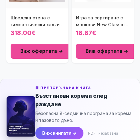
Шведска стена с
Игра за сортиране с
гимнастически халки и
моркови New Classic
рампа
Toys
318.00€
18.87€
Виж офертата →
Виж офертата →
📘 ПРЕПОРЪЧАНА КНИГА
Възстанови корема след
раждане
Безопасна 8-седмична програма за корема
и тазовото дъно.
Виж книгата →
PDF · незабавна