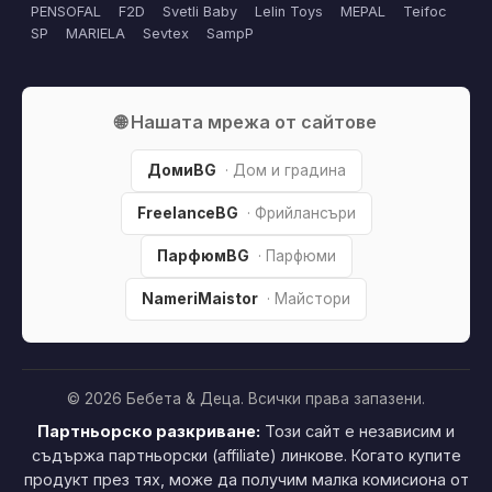
PENSOFAL
F2D
Svetli Baby
Lelin Toys
MEPAL
Teifoc
SP
MARIELA
Sevtex
SampP
🌐 Нашата мрежа от сайтове
ДомиBG
· Дом и градина
FreelanceBG
· Фрийлансъри
ПарфюмBG
· Парфюми
NameriMaistor
· Майстори
© 2026 Бебета & Деца. Всички права запазени.
Партньорско разкриване:
Този сайт е независим и
съдържа партньорски (affiliate) линкове. Когато купите
продукт през тях, може да получим малка комисиона от