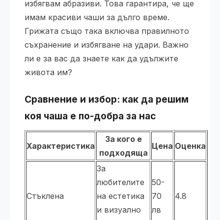
избягвам абразиви. Това гарантира, че ще
имам красиви чаши за дълго време.
Грижата също така включва правилното
съхранение и избягване на удари. Важно
ли е за вас да знаете как да удължите
живота им?
Сравнение и избор: как да решим
коя чаша е по-добра за нас
За кого е
Характеристика
Цена
Оценка
подходяща
За
любителите
50-
Стъклена
на естетика
70
4.8
и визуално
лв