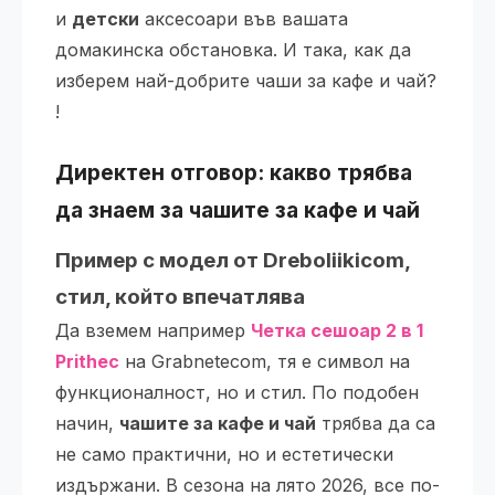
и
детски
аксесоари във вашата
домакинска обстановка. И така, как да
изберем най-добрите чаши за кафе и чай?
!
Директен отговор: какво трябва
да знаем за чашите за кафе и чай
Пример с модел от Dreboliikicom,
стил, който впечатлява
Да вземем например
Четка сешоар 2 в 1
Prithec
на Grabnetecom, тя е символ на
функционалност, но и стил. По подобен
начин,
чашите за кафе и чай
трябва да са
не само практични, но и естетически
издържани. В сезона на лято 2026, все по-