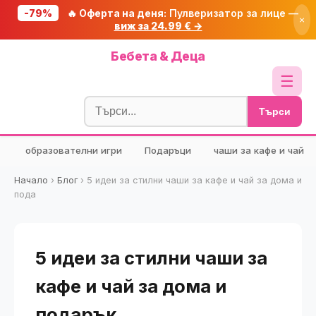
-79%
🔥 Оферта на деня:
Пулверизатор за лице —
×
виж за 24.99 € →
Начало
Бебета & Деца
🔥 Намаления
☰
Блог
Търси
🧮 Калкулатори
образователни игри
Подаръци
чаши за кафе и чай
🔍 Намери продукт
🎁 Подарък
Начало
›
Блог
›
5 идеи за стилни чаши за кафе и чай за дома и
пода
🎟️ Купони
5 идеи за стилни чаши за
кафе и чай за дома и
подарък