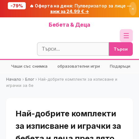
-79%
🔥 Оферта на деня:
Пулверизатор за лице —
×
виж за 24.99 € →
Начало
Бебета & Деца
🔥 Намаления
☰
Блог
Търси
🧮 Калкулатори
Чаши със снимка
образователни игри
Подаръци
🔍 Намери продукт
🎁 Подарък
Начало
›
Блог
›
Най-добрите комплекти за изписване и
играчки за бе
🎟️ Купони
Най-добрите комплекти
за изписване и играчки за
бебета и деца през лято