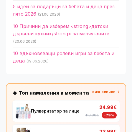
5 идеи за подаръци за бебета и деца през
лято 2026
(21.06.2026)
10 Причини да изберем <strong>детски
дървени кухни</strong> за малчуганите
(20.06.2026)
10 вдъхновяващи ролеви игри за бебета и
деца
(19.06.2026)
виж всички →
🔥 Топ намаления в момента
24.99€
Пулверизатор за лице
119.00€
-79%
23.99€