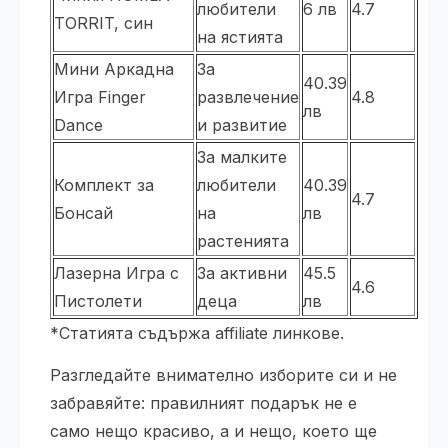
любители
6 лв
4.7
TORRIT, син
на ястията
Мини Аркадна
За
40.39
Игра Finger
развлечение
4.8
лв
Dance
и развитие
За малките
Комплект за
любители
40.39
4.7
Бонсай
на
лв
растенията
Лазерна Игра с
За активни
45.5
4.6
Пистолети
деца
лв
*Статията съдържа affiliate линкове.
Разгледайте внимателно изборите си и не
забравяйте: правилният подарък не е
само нещо красиво, а и нещо, което ще