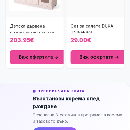
Детска дървена
Сет за салата DUKA
розова кухня със звук
UNIVERSAL
и светлени
203.95€
29.00€
Виж офертата →
Виж офертата →
📘 ПРЕПОРЪЧАНА КНИГА
Възстанови корема след
раждане
Безопасна 8-седмична програма за корема
и тазовото дъно.