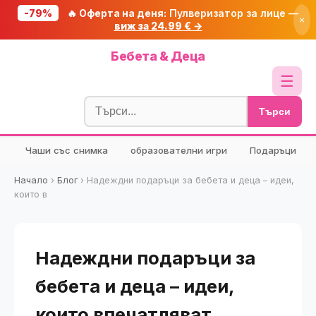
-79%
🔥 Оферта на деня:
Пулверизатор за лице —
×
виж за 24.99 € →
Начало
Бебета & Деца
🔥 Намаления
☰
Блог
Търси
🧮 Калкулатори
Чаши със снимка
образователни игри
Подаръци
🔍 Намери продукт
🎁 Подарък
Начало
›
Блог
›
Надеждни подаръци за бебета и деца – идеи,
които в
🎟️ Купони
Надеждни подаръци за
бебета и деца – идеи,
които впечатляват