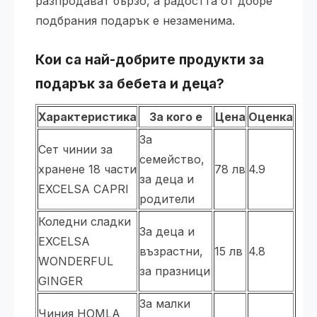
разпродават бързо, а радостта от добре
подбрания подарък е незаменима.
Кои са най-добрите продукти за
подарък за бебета и деца?
Характеристика
За кого е
Цена
Оценка
За
Сет чинии за
семейство,
хранене 18 части
78 лв
4.9
за деца и
EXCELSA CAPRI
родители
Коледни сладки
За деца и
EXCELSA
възрастни,
15 лв
4.8
WONDERFUL
за празници
GINGER
За малки
Чиния HOMLA