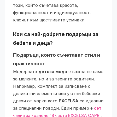
този, който съчетава красота,
функционалност и индивидуалност,
ключът към щастливите усмивки.
Кои са най-добрите подаръци за
бебета и деца?
Подаръци, които съчетават стил и
практичност
Модерната
детска мода
е важна не само
за малките, но и за техните родители.
Например, комплект за изписване с
деликатни елементи или уютни бебешки
дрехи от марки като
EXCELSA
са идеални
за специални поводи. Един пример е
сет
чинии за хранене 18 части EXCELSA CAPRI
,