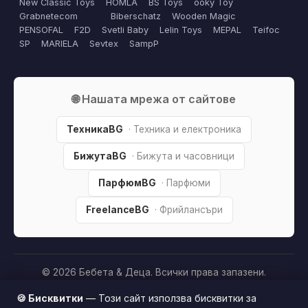
New Classic Toys
HOMLA
BS Toys
ooky Toy
Grabnetecom
Biberschatz
Wooden Magic
PENSOFAL
F2D
Svetli Baby
Lelin Toys
MEPAL
Teifoc
SP
MARIELA
Sevtex
SampP
🌐 Нашата мрежа от сайтове
ТехникаBG
· Техника и електроника
БижутаBG
· Бижута и часовници
ПарфюмBG
· Парфюми
FreelanceBG
· Фрийлансъри
© 2026 Бебета & Деца. Всички права запазени.
Партньорско разкриване:
Този сайт е независим и
🍪 Бисквитки
— Този сайт използва бисквитки за
съдържа партньорски (affiliate) линкове. Когато купите