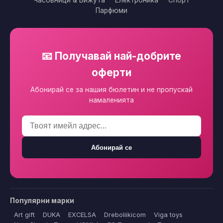
Часовници & Бижута
Електроника
Спорт
Парфюми
📧 Получавай най-добрите
оферти
Абонирай се за нашия бюлетин и не пропускай
намаленията
Абонирай се
Популярни марки
Art gift
DUKA
EXCELSA
Dreboliikicom
Viga toys