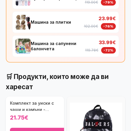
119.00€
-79%
23.99€
Машина за плитки
102.00€
-76%
33.99€
Машина за сапунени
балончета
119.78€
-72%
🛒 Продукти, които може да ви
харесат
Комплект за уиски с
чаши и камъни -
бамбук
21.75€