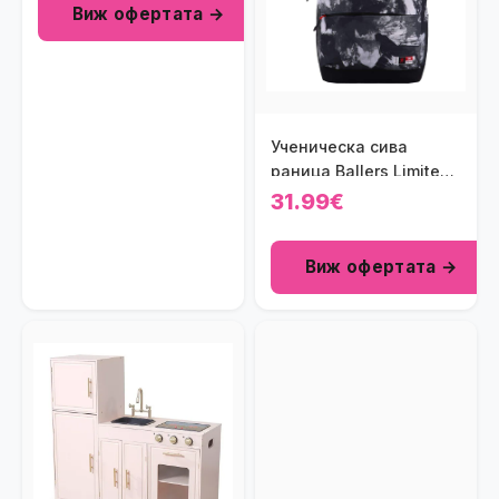
Виж офертата →
Ученическа сива
раница Ballers Limited
Edition
31.99€
Виж офертата →