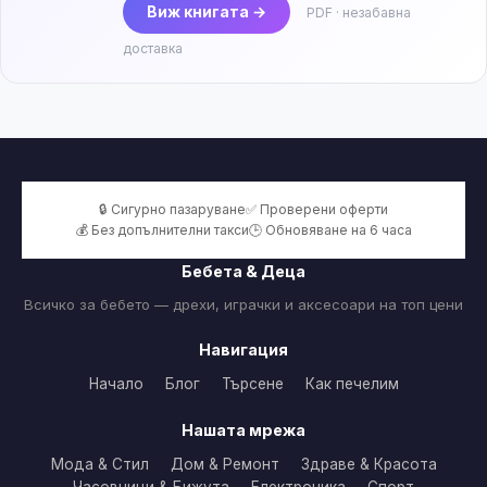
Виж книгата →
PDF · незабавна
доставка
🔒 Сигурно пазаруване
✅ Проверени оферти
💰 Без допълнителни такси
🕒 Обновяване на 6 часа
Бебета & Деца
Всичко за бебето — дрехи, играчки и аксесоари на топ цени
Навигация
Начало
Блог
Търсене
Как печелим
Нашата мрежа
Мода & Стил
Дом & Ремонт
Здраве & Красота