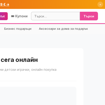
99 € →
×
рък
🎟️ Купони
Търси
Бизнес подаръци
Аксесоари за дома за подарък
 сега онлайн
сни детски играчки, онлайн покупка