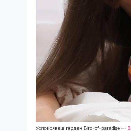
Успокояващ гердан Bird-of-paradise —
В