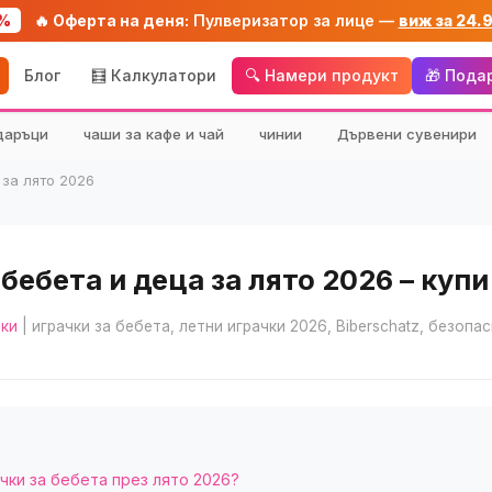
%
🔥 Оферта на деня:
Пулверизатор за лице —
виж за 24.
Блог
🧮 Калкулатори
🔍 Намери продукт
🎁 Пода
даръци
чаши за кафе и чай
чинии
Дървени сувенири
 за лято 2026
бебета и деца за лято 2026 – купи
чки
| играчки за бебета, летни играчки 2026, Biberschatz, безопа
чки за бебета през лято 2026?