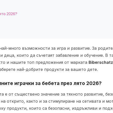
ято 2026?
най-много възможности за игра и развитие. За родите
 и деца, които да съчетаят забавление и обучение. В 
акто и нашите топ предложения от марката
Biberschatz
изберете най-добрите продукти за вашето дете.
ните играчки за бебета през лято 2026?
та е от съществено значение за тяхното развитие, бе
на открито, както и за стимулиране на сетивата и мот
рху продукти, които са безопасни, издръжливи и подх