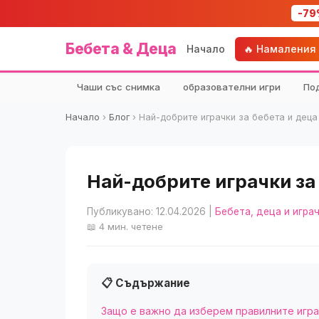
-79
Бебета & Деца
Начало
🔥 Намаления
Чаши със снимка
образователни игри
По
Начало
›
Блог
›
Най-добрите играчки за бебета и деца
Най-добрите играчки за 
Публикувано: 12.04.2026
|
Бебета, деца и игра
📖 4 мин. четене
📋 Съдържание
Защо е важно да изберем правилните игра